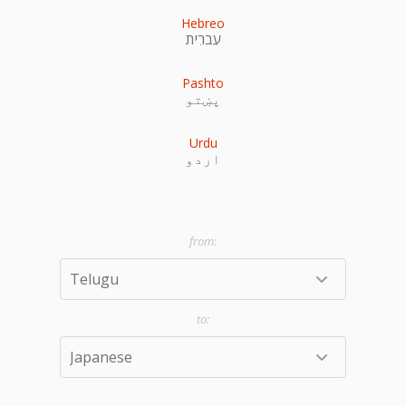
Hebreo
עִברִית
Pashto
پښتو
Urdu
اردو