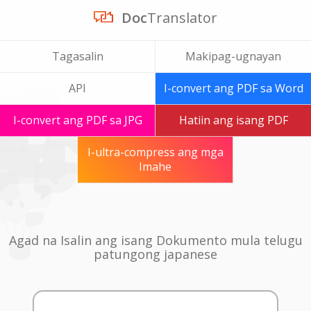
Doc
Translator
Tagasalin
Makipag-ugnayan
API
I-convert ang PDF sa Word
I-convert ang PDF sa JPG
Hatiin ang isang PDF
I-ultra-compress ang mga
Imahe
Agad na Isalin ang isang Dokumento mula telugu
patungong japanese