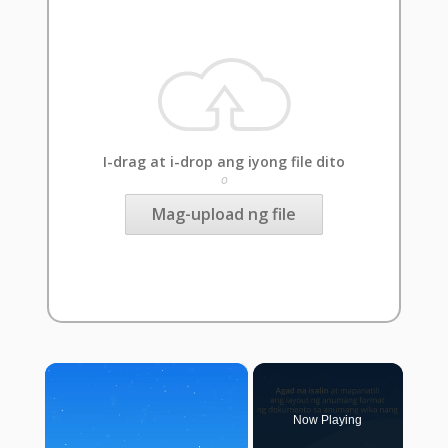
I-drag at i-drop ang iyong file dito
o
Mag-upload ng file
×
Now Playing