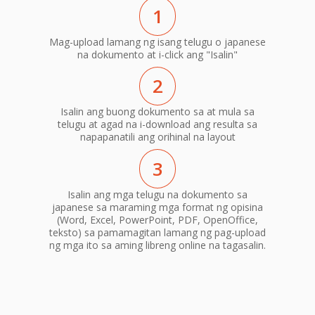
1
Mag-upload lamang ng isang telugu o japanese
na dokumento at i-click ang "Isalin"
2
Isalin ang buong dokumento sa at mula sa
telugu at agad na i-download ang resulta sa
napapanatili ang orihinal na layout
3
Isalin ang mga telugu na dokumento sa
japanese sa maraming mga format ng opisina
(Word, Excel, PowerPoint, PDF, OpenOffice,
teksto) sa pamamagitan lamang ng pag-upload
ng mga ito sa aming libreng online na tagasalin.