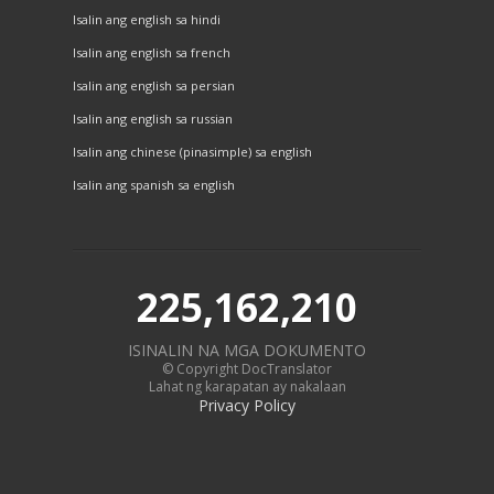
Isalin ang english sa hindi
Isalin ang english sa french
Isalin ang english sa persian
Isalin ang english sa russian
Isalin ang chinese (pinasimple) sa english
Isalin ang spanish sa english
225,162,210
ISINALIN NA MGA DOKUMENTO
© Copyright DocTranslator
Lahat ng karapatan ay nakalaan
Privacy Policy