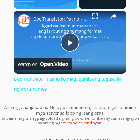
×
Play
Unmute
Fullscreen
Doc Translator: Paano ko magagamit ang tagasalin ng dokumento?
Play
Watch on
Video
Doc Translator: Paano ko magagamit ang tagasalin
ng dokumento?
Ang mga naupload na file ay permanenteng tinatanggal sa aming
mga server sa loob ng isang oras.
Sa pamamagitan ng pag-upload ng isang dokumento, ikaw ay sumasang-ayon
sa aming mga
termino at kondisyon
.