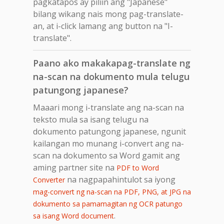
pagkatapos ay piliin ang "Japanese"
bilang wikang nais mong pag-translate-
an, at i-click lamang ang button na "I-
translate".
Paano ako makakapag-translate ng
na-scan na dokumento mula telugu
patungong japanese?
Maaari mong i-translate ang na-scan na
teksto mula sa isang telugu na
dokumento patungong japanese, ngunit
kailangan mo munang i-convert ang na-
scan na dokumento sa Word gamit ang
aming partner site na
PDF to Word
na nagpapahintulot sa iyong
Converter
mag-convert ng na-scan na PDF, PNG, at JPG na
dokumento sa pamamagitan ng OCR patungo
.
sa isang Word document