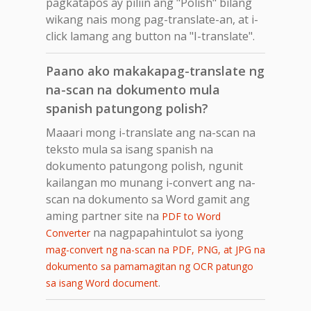
pagkatapos ay piliin ang "Polish" bilang
wikang nais mong pag-translate-an, at i-
click lamang ang button na "I-translate".
Paano ako makakapag-translate ng
na-scan na dokumento mula
spanish patungong polish?
Maaari mong i-translate ang na-scan na
teksto mula sa isang spanish na
dokumento patungong polish, ngunit
kailangan mo munang i-convert ang na-
scan na dokumento sa Word gamit ang
aming partner site na
PDF to Word
na nagpapahintulot sa iyong
Converter
mag-convert ng na-scan na PDF, PNG, at JPG na
dokumento sa pamamagitan ng OCR patungo
.
sa isang Word document