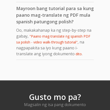
Mayroon bang tutorial para sa kung
paano mag-translate ng PDF mula
spanish patungong polish?
Oo, makakahanap ka ng step-by-step na
gabay,
"Paano mag-translate ng spanish PDF
, na
sa polish - video walk-through tutorial"
nagpapakita sa iyo kung paano i-
translate ang iyong dokumento
.
dito
Gusto mo pa?
Magsalin ng isa pang dokumento