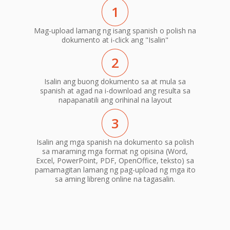
1
Mag-upload lamang ng isang spanish o polish na
dokumento at i-click ang "Isalin"
2
Isalin ang buong dokumento sa at mula sa
spanish at agad na i-download ang resulta sa
napapanatili ang orihinal na layout
3
Isalin ang mga spanish na dokumento sa polish
sa maraming mga format ng opisina (Word,
Excel, PowerPoint, PDF, OpenOffice, teksto) sa
pamamagitan lamang ng pag-upload ng mga ito
sa aming libreng online na tagasalin.