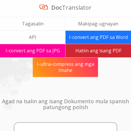
Doc
Translator
Tagasalin
Makipag-ugnayan
API
I-convert ang PDF sa Word
I-convert ang PDF sa JPG
Hatiin ang isang PDF
I-ultra-compress ang mga
Imahe
Agad na Isalin ang isang Dokumento mula spanish
patungong polish