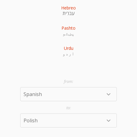
Hebreo
עִברִית
Pashto
پښتو
Urdu
اردو