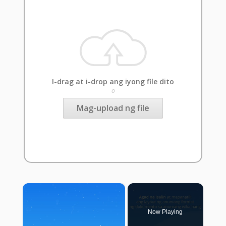
I-drag at i-drop ang iyong file dito
o
Mag-upload ng file
×
Now Playing