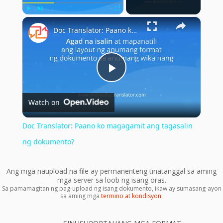
×
Play
Unmute
Fullscreen
Doc Translator: Paano ko magagamit ang tagasalin ng dokumento?
Play
Watch on
Video
Doc Translator: Paano ko magagamit ang tagasalin
ng dokumento?
Ang mga naupload na file ay permanenteng tinatanggal sa aming
mga server sa loob ng isang oras.
Sa pamamagitan ng pag-upload ng isang dokumento, ikaw ay sumasang-ayon
sa aming mga
termino at kondisyon
.