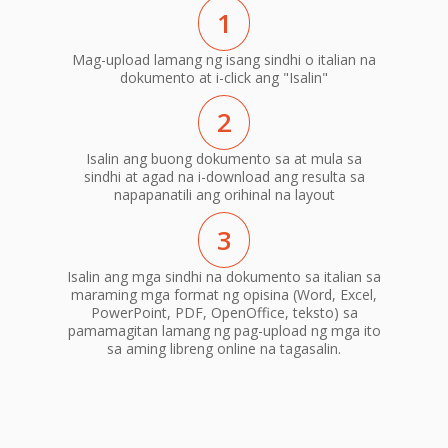
1
Mag-upload lamang ng isang sindhi o italian na
dokumento at i-click ang "Isalin"
2
Isalin ang buong dokumento sa at mula sa
sindhi at agad na i-download ang resulta sa
napapanatili ang orihinal na layout
3
Isalin ang mga sindhi na dokumento sa italian sa
maraming mga format ng opisina (Word, Excel,
PowerPoint, PDF, OpenOffice, teksto) sa
pamamagitan lamang ng pag-upload ng mga ito
sa aming libreng online na tagasalin.