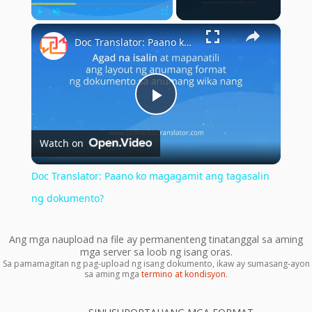
×
Play
Unmute
Fullscreen
Doc Translator: Paano ko magagamit ang tagasalin ng dokumento?
Play
Watch on
Video
Doc Translator: Paano ko magagamit ang tagasalin
ng dokumento?
Ang mga naupload na file ay permanenteng tinatanggal sa aming
mga server sa loob ng isang oras.
Sa pamamagitan ng pag-upload ng isang dokumento, ikaw ay sumasang-ayon
sa aming mga
termino at kondisyon
.