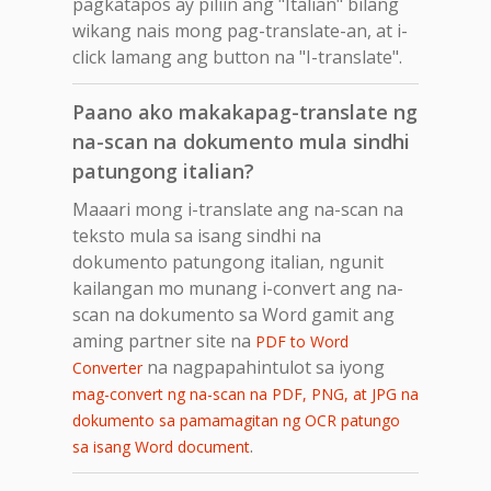
pagkatapos ay piliin ang "Italian" bilang
wikang nais mong pag-translate-an, at i-
click lamang ang button na "I-translate".
Paano ako makakapag-translate ng
na-scan na dokumento mula sindhi
patungong italian?
Maaari mong i-translate ang na-scan na
teksto mula sa isang sindhi na
dokumento patungong italian, ngunit
kailangan mo munang i-convert ang na-
scan na dokumento sa Word gamit ang
aming partner site na
PDF to Word
na nagpapahintulot sa iyong
Converter
mag-convert ng na-scan na PDF, PNG, at JPG na
dokumento sa pamamagitan ng OCR patungo
.
sa isang Word document