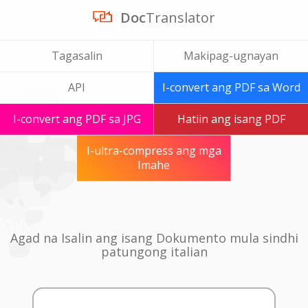
Doc
Translator
Tagasalin
Makipag-ugnayan
API
I-convert ang PDF sa Word
I-convert ang PDF sa JPG
Hatiin ang isang PDF
I-ultra-compress ang mga
Imahe
Agad na Isalin ang isang Dokumento mula sindhi
patungong italian