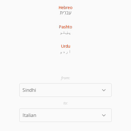
Hebreo
עִברִית
Pashto
پښتو
Urdu
اردو