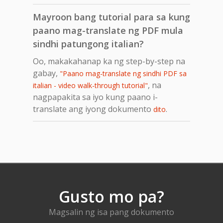
Mayroon bang tutorial para sa kung
paano mag-translate ng PDF mula
sindhi patungong italian?
Oo, makakahanap ka ng step-by-step na
gabay,
"Paano mag-translate ng sindhi PDF sa
, na
italian - video walk-through tutorial"
nagpapakita sa iyo kung paano i-
translate ang iyong dokumento
.
dito
Gusto mo pa?
Magsalin ng isa pang dokumento