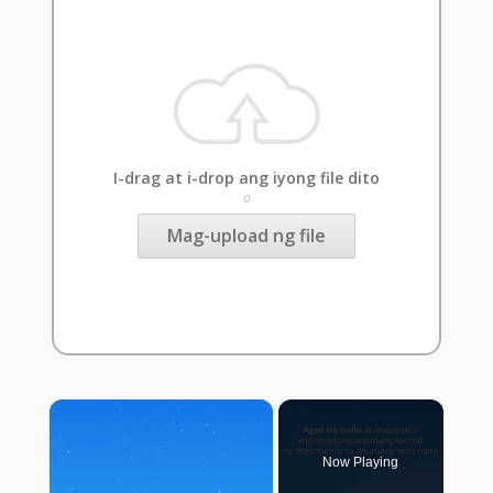
I-drag at i-drop ang iyong file dito
o
Mag-upload ng file
×
Now Playing