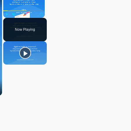
Play
Unmute
Fullscreen
Now Playing