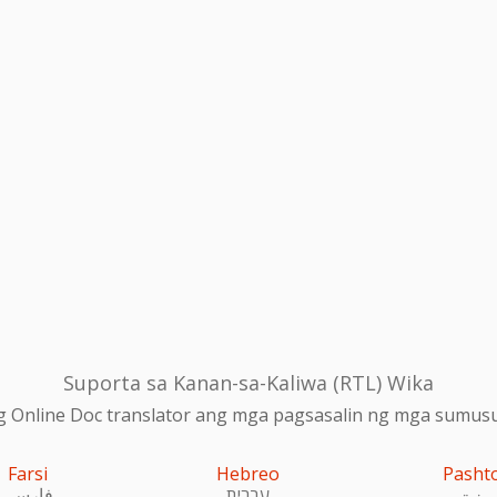
Suporta sa Kanan-sa-Kaliwa (RTL) Wika
 Online Doc translator ang mga pagsasalin ng mga sumusu
Farsi
Hebreo
Pasht
پښتو
עִברִית
فارسی