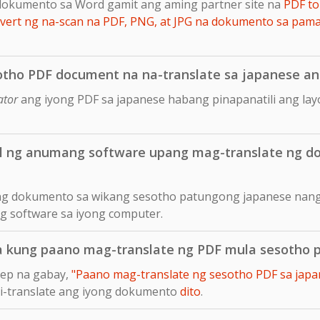
dokumento sa Word gamit ang aming partner site na
PDF to
ert ng na-scan na PDF, PNG, at JPG na dokumento sa pam
otho PDF document na na-translate sa japanese ang
ator
ang iyong PDF sa japanese habang pinapanatili ang la
ll ng anumang software upang mag-translate ng 
 ng dokumento sa wikang sesotho patungong japanese nang 
ng software sa iyong computer.
sa kung paano mag-translate ng PDF mula sesotho
tep na gabay,
"Paano mag-translate ng sesotho PDF sa japan
 i-translate ang iyong dokumento
dito
.