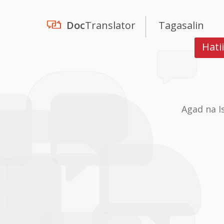
Doc
Translator
Tagasalin
Hati
Agad na I