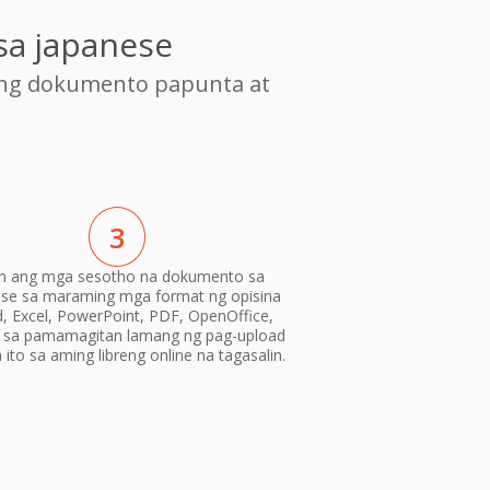
sa japanese
ang dokumento papunta at
3
lin ang mga sesotho na dokumento sa
se sa maraming mga format ng opisina
, Excel, PowerPoint, PDF, OpenOffice,
) sa pamamagitan lamang ng pag-upload
ito sa aming libreng online na tagasalin.