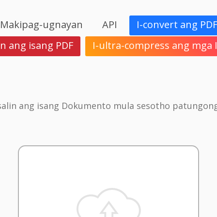
Makipag-ugnayan
API
I-convert ang PD
in ang isang PDF
I-ultra-compress ang mga
salin ang isang Dokumento mula sesotho patungon