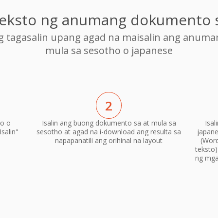
 teksto ng anumang dokumento 
ng tagasalin upang agad na maisalin ang anum
mula sa sesotho o japanese
2
o o
Isalin ang buong dokumento sa at mula sa
Isa
salin"
sesotho at agad na i-download ang resulta sa
japane
napapanatili ang orihinal na layout
(Word
teksto
ng mga 