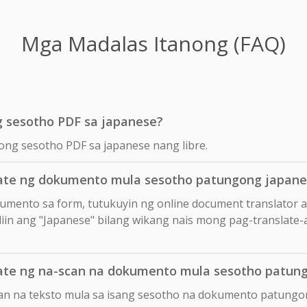
Mga Madalas Itanong (FAQ)
g sesotho PDF sa japanese?
yong sesotho PDF sa japanese nang libre.
ate ng dokumento mula sesotho patungong japane
okumento sa form, tutukuyin ng online document translator 
liin ang "Japanese" bilang wikang nais mong pag-translate-a
ate ng na-scan na dokumento mula sesotho patun
can na teksto mula sa isang sesotho na dokumento patungo