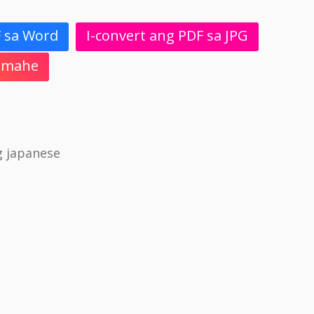
F sa Word
I-convert ang PDF sa JPG
 Imahe
g japanese