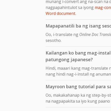
munang i-convert ang na-scan na 
nagpapahintulot sa iyong
mag-conv
Word document
.
Mapapanatili ba ng isang ses
Oo, i-translate ng
Online Doc Transl
sesotho.
Kailangan ko bang mag-insta
patungong japanese?
Hindi, maaari kang mag-translate
nang hindi nag-i-install ng anuma
Mayroon bang tutorial para 
Oo, makakahanap ka ng step-by-s
na nagpapakita sa iyo kung paano