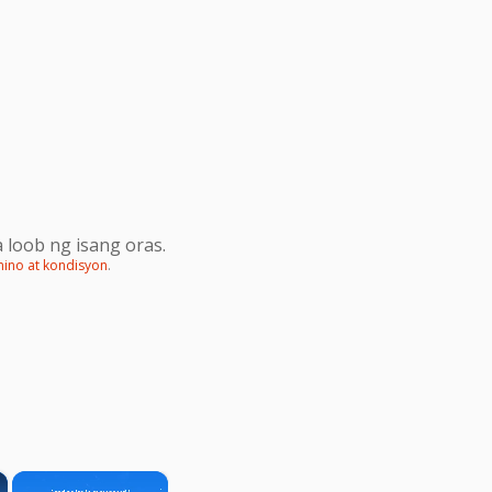
 loob ng isang oras.
mino at kondisyon
.
×
×