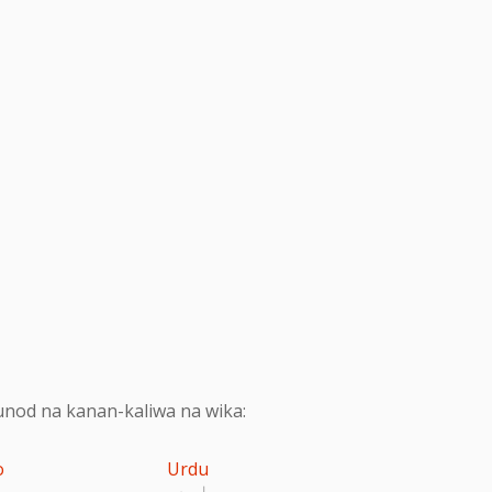
nod na kanan-kaliwa na wika:
o
Urdu
اردو