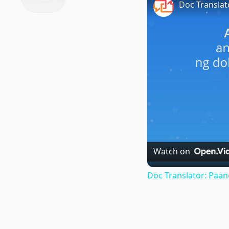
Watch on
Doc Translator: Paa