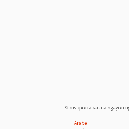
Sinusuportahan na ngayon ng
Arabe
عربى