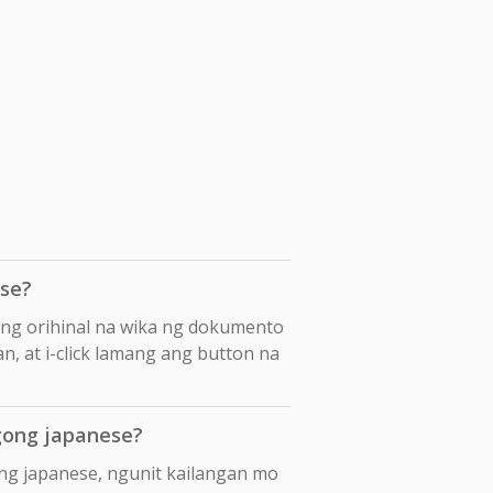
se?
ang orihinal na wika ng dokumento
n, at i-click lamang ang button na
gong japanese?
ng japanese, ngunit kailangan mo