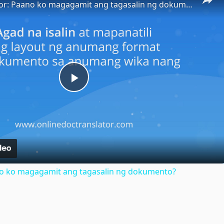
Doc Translator: Paano ko magagamit ang tagasalin ng dokumento?
Play
Video
no ko magagamit ang tagasalin ng dokumento?