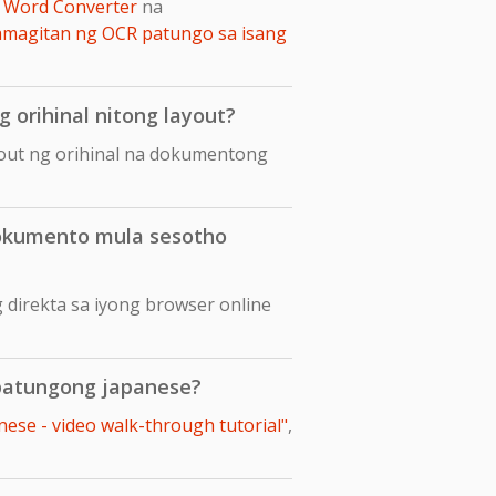
 Word Converter
na
amagitan ng OCR patungo sa isang
 orihinal nitong layout?
yout ng orihinal na dokumentong
dokumento mula sesotho
direkta sa iyong browser online
 patungong japanese?
ese - video walk-through tutorial"
,