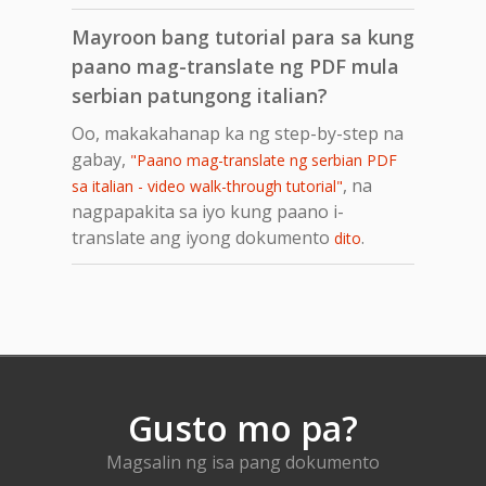
Mayroon bang tutorial para sa kung
paano mag-translate ng PDF mula
serbian patungong italian?
Oo, makakahanap ka ng step-by-step na
gabay,
"Paano mag-translate ng serbian PDF
, na
sa italian - video walk-through tutorial"
nagpapakita sa iyo kung paano i-
translate ang iyong dokumento
.
dito
Gusto mo pa?
Magsalin ng isa pang dokumento