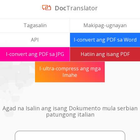
Doc
Translator
Tagasalin
Makipag-ugnayan
API
I-convert ang PDF sa Word
I-convert ang PDF sa JPG
Hatiin ang isang PDF
I-ultra-compress ang mga
Imahe
Agad na Isalin ang isang Dokumento mula serbian
patungong italian