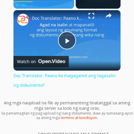
×
Play
Unmute
Fullscreen
Doc Translator: Paano ko magagamit ang tagasalin ng dokumento?
Play
Watch on
Video
Doc Translator: Paano ko magagamit ang tagasalin
ng dokumento?
Ang mga naupload na file ay permanenteng tinatanggal sa aming
mga server sa loob ng isang oras.
Sa pamamagitan ng pag-upload ng isang dokumento, ikaw ay sumasang-ayon
sa aming mga
termino at kondisyon
.