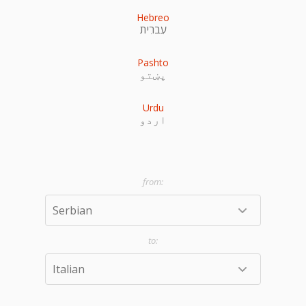
Hebreo
עִברִית
Pashto
پښتو
Urdu
اردو