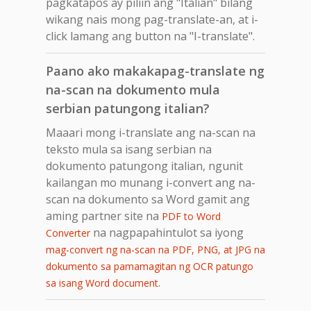
pagkatapos ay piliin ang "Italian" bilang
wikang nais mong pag-translate-an, at i-
click lamang ang button na "I-translate".
Paano ako makakapag-translate ng
na-scan na dokumento mula
serbian patungong italian?
Maaari mong i-translate ang na-scan na
teksto mula sa isang serbian na
dokumento patungong italian, ngunit
kailangan mo munang i-convert ang na-
scan na dokumento sa Word gamit ang
aming partner site na
PDF to Word
na nagpapahintulot sa iyong
Converter
mag-convert ng na-scan na PDF, PNG, at JPG na
dokumento sa pamamagitan ng OCR patungo
.
sa isang Word document