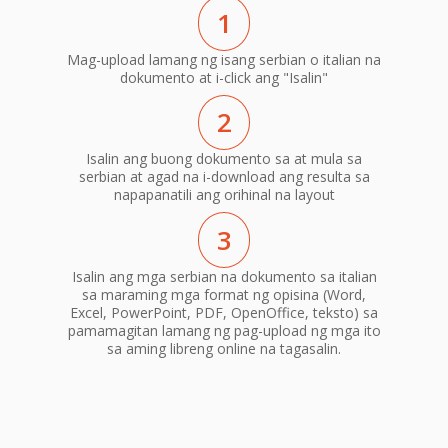
1
Mag-upload lamang ng isang serbian o italian na
dokumento at i-click ang "Isalin"
2
Isalin ang buong dokumento sa at mula sa
serbian at agad na i-download ang resulta sa
napapanatili ang orihinal na layout
3
Isalin ang mga serbian na dokumento sa italian
sa maraming mga format ng opisina (Word,
Excel, PowerPoint, PDF, OpenOffice, teksto) sa
pamamagitan lamang ng pag-upload ng mga ito
sa aming libreng online na tagasalin.