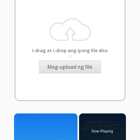
I-drag at i-drop ang iyong file dito
o
Mag-upload ng file
×
Now Playing