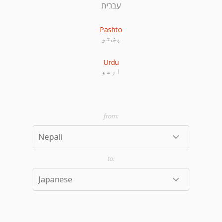
עִברִית
Pashto
پښتو
Urdu
اردو