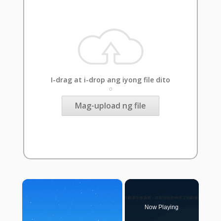
I-drag at i-drop ang iyong file dito
o
Mag-upload ng file
×
Now Playing