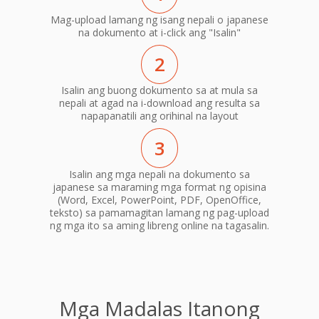
Mag-upload lamang ng isang nepali o japanese
na dokumento at i-click ang "Isalin"
2
Isalin ang buong dokumento sa at mula sa
nepali at agad na i-download ang resulta sa
napapanatili ang orihinal na layout
3
Isalin ang mga nepali na dokumento sa
japanese sa maraming mga format ng opisina
(Word, Excel, PowerPoint, PDF, OpenOffice,
teksto) sa pamamagitan lamang ng pag-upload
ng mga ito sa aming libreng online na tagasalin.
Mga Madalas Itanong