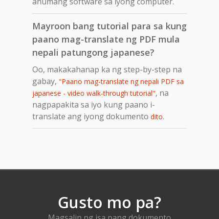
anumang software sa iyong computer.
Mayroon bang tutorial para sa kung
paano mag-translate ng PDF mula
nepali patungong japanese?
Oo, makakahanap ka ng step-by-step na
gabay,
"Paano mag-translate ng nepali PDF sa
, na
japanese - video walk-through tutorial"
nagpapakita sa iyo kung paano i-
translate ang iyong dokumento
.
dito
Gusto mo pa?
Magsalin ng isa pang dokumento