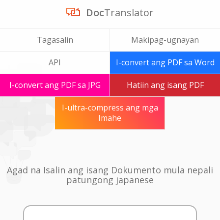
Doc
Translator
Tagasalin
Makipag-ugnayan
API
I-convert ang PDF sa Word
I-convert ang PDF sa JPG
Hatiin ang isang PDF
I-ultra-compress ang mga
Imahe
Agad na Isalin ang isang Dokumento mula nepali
patungong japanese