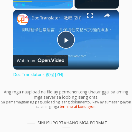
×
Play
Unmute
Fullscreen
Doc Translator - 教程 [ZH]
Play
Watch on
Video
Doc Translator - 教程 [ZH]
Ang mga naupload na file ay permanenteng tinatanggal sa aming
mga server sa loob ng isang oras.
Sa pamamagitan ng pag-upload ng isang dokumento, ikaw ay sumasang-ayon
sa aming mga
termino at kondisyon
.
SINUSUPORTAHANG MGA FORMAT