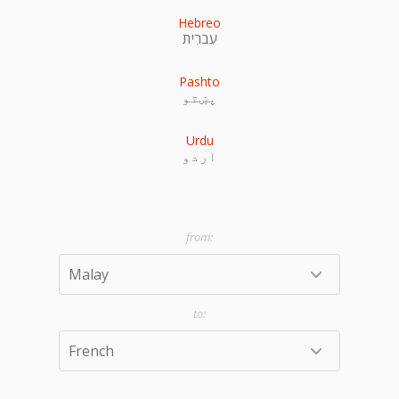
Hebreo
עִברִית
Pashto
پښتو
Urdu
اردو