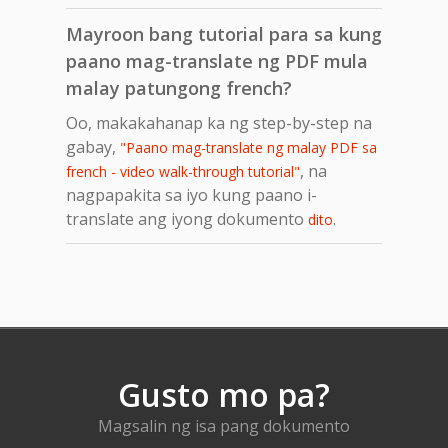
Mayroon bang tutorial para sa kung
paano mag-translate ng PDF mula
malay patungong french?
Oo, makakahanap ka ng step-by-step na
gabay,
"Paano mag-translate ng malay PDF sa
, na
french - video walk-through tutorial"
nagpapakita sa iyo kung paano i-
translate ang iyong dokumento
.
dito
Gusto mo pa?
Magsalin ng isa pang dokumento