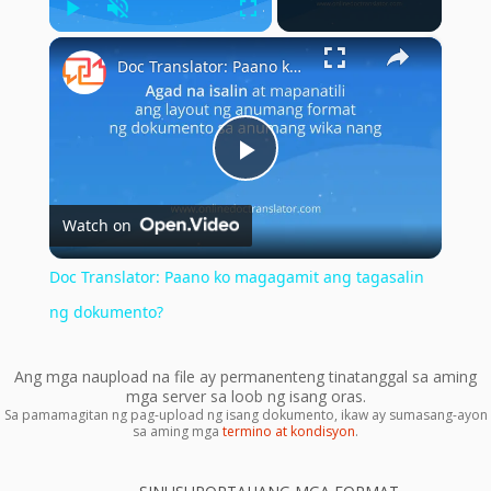
Play
Unmute
Fullscreen
×
Doc Translator: Paano ko magagamit ang tagasalin ng dokumento?
Play
Watch on
Video
Doc Translator: Paano ko magagamit ang tagasalin
ng dokumento?
Ang mga naupload na file ay permanenteng tinatanggal sa aming
mga server sa loob ng isang oras.
Sa pamamagitan ng pag-upload ng isang dokumento, ikaw ay sumasang-ayon
sa aming mga
termino at kondisyon
.