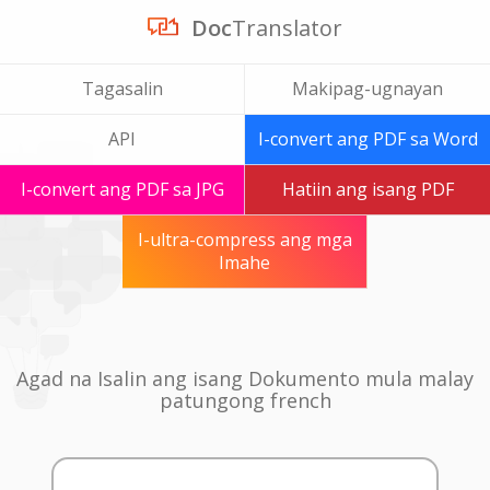
Doc
Translator
Tagasalin
Makipag-ugnayan
API
I-convert ang PDF sa Word
I-convert ang PDF sa JPG
Hatiin ang isang PDF
I-ultra-compress ang mga
Imahe
Agad na Isalin ang isang Dokumento mula malay
patungong french