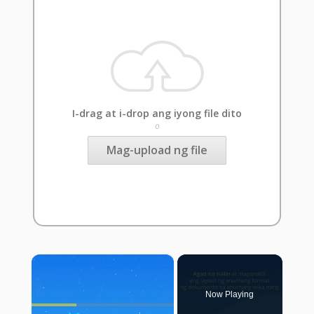
I-drag at i-drop ang iyong file dito
o
Mag-upload ng file
×
Now Playing