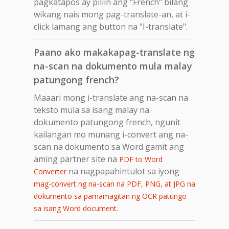
pagkatapos ay piliin ang "French" bilang
wikang nais mong pag-translate-an, at i-
click lamang ang button na "I-translate".
Paano ako makakapag-translate ng
na-scan na dokumento mula malay
patungong french?
Maaari mong i-translate ang na-scan na
teksto mula sa isang malay na
dokumento patungong french, ngunit
kailangan mo munang i-convert ang na-
scan na dokumento sa Word gamit ang
aming partner site na
PDF to Word
na nagpapahintulot sa iyong
Converter
mag-convert ng na-scan na PDF, PNG, at JPG na
dokumento sa pamamagitan ng OCR patungo
.
sa isang Word document