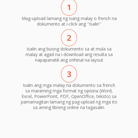
1
Mag-upload lamang ng isang malay o french na
dokumento at i-click ang "Isalin"
2
Isalin ang buong dokumento sa at mula sa
malay at agad na i-download ang resulta sa
napapanatili ang orihinal na layout
3
Isalin ang mga malay na dokumento sa french
sa maraming mga format ng opisina (Word,
Excel, PowerPoint, PDF, OpenOffice, teksto) sa
pamamagitan lamang ng pag-upload ng mga ito
sa aming libreng online na tagasalin.