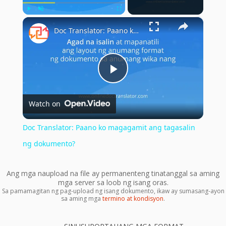
×
Play
Unmute
Fullscreen
Doc Translator: Paano ko magagamit ang tagasalin ng dokumento?
Play
Watch on
Video
Doc Translator: Paano ko magagamit ang tagasalin
ng dokumento?
Ang mga naupload na file ay permanenteng tinatanggal sa aming
mga server sa loob ng isang oras.
Sa pamamagitan ng pag-upload ng isang dokumento, ikaw ay sumasang-ayon
sa aming mga
termino at kondisyon
.