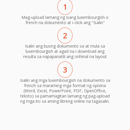
1
Mag-upload lamang ng isang luxembourgish o
french na dokumento at i-click ang "Isalin"
2
Isalin ang buong dokumento sa at mula sa
luxembourgish at agad na i-download ang
resulta sa napapanatili ang orihinal na layout
3
Isalin ang mga luxembourgish na dokumento sa
french sa maraming mga format ng opisina
(Word, Excel, PowerPoint, PDF, OpenOffice,
teksto) sa pamamagitan lamang ng pag-upload
ng mga ito sa aming libreng online na tagasalin.