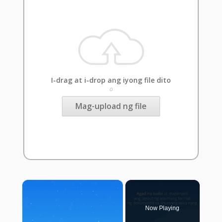
I-drag at i-drop ang iyong file dito
o
Mag-upload ng file
×
Now Playing