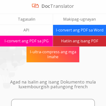
Doc
Translator
Tagasalin
Makipag-ugnayan
API
I-convert ang PDF sa Word
I-convert ang PDF sa JPG
Hatiin ang isang PDF
I-ultra-compress ang mga
Imahe
Agad na Isalin ang isang Dokumento mula
luxembourgish patungong french