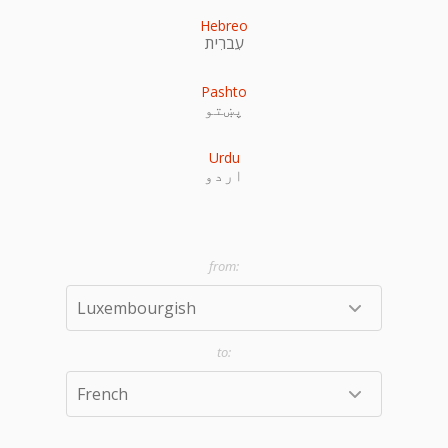
Hebreo
עִברִית
Pashto
پښتو
Urdu
اردو