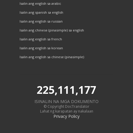
Isalin ang english sa arabic
Isalin ang spanish sa english
Isalin ang english sa russian
Isalin ang chinese (pinasimple) sa english
Isalin ang english sa french
Isalin ang english sa korean
Isalin ang english sa chinese (pinasimple)
225,111,177
ISINALIN NA MGA DOKUMENTO
© Copyright DocTranslator
Lahat ng karapatan ay nakalaan
Privacy Policy