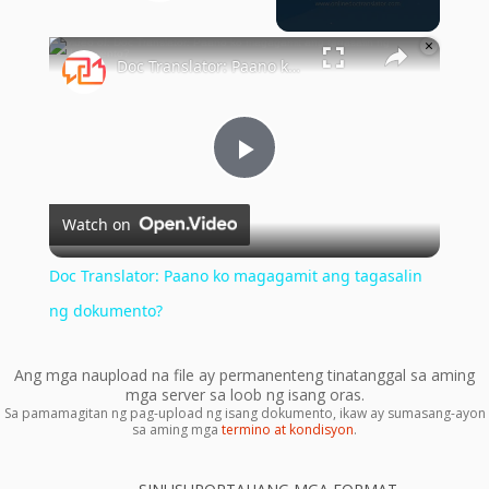
Play Video
×
Doc Translator: Paano ko magagamit ang tagasalin ng dokumento?
Play
Watch on
Video
Doc Translator: Paano ko magagamit ang tagasalin
ng dokumento?
Ang mga naupload na file ay permanenteng tinatanggal sa aming
mga server sa loob ng isang oras.
Sa pamamagitan ng pag-upload ng isang dokumento, ikaw ay sumasang-ayon
sa aming mga
termino at kondisyon
.