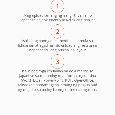
1
Mag-upload lamang ng isang lithuanian o
japanese na dokumento at i-click ang "Isalin"
2
Isalin ang buong dokumento sa at mula sa
lithuanian at agad na i-download ang resulta sa
napapanatili ang orihinal na layout
3
Isalin ang mga lithuanian na dokumento sa
japanese sa maraming mga format ng opisina
(Word, Excel, PowerPoint, PDF, OpenOffice,
teksto) sa pamamagitan lamang ng pag-upload
ng mga ito sa aming libreng online na tagasalin.