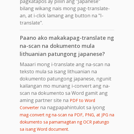
pagkatapos ay piliin ang "Japanese"
bilang wikang nais mong pag-translate-
an, at i-click lamang ang button na "I-
translate".
Paano ako makakapag-translate ng
na-scan na dokumento mula
lithuanian patungong japanese?
Maaari mong i-translate ang na-scan na
teksto mula sa isang lithuanian na
dokumento patungong japanese, ngunit
kailangan mo munang i-convert ang na-
scan na dokumento sa Word gamit ang
aming partner site na
PDF to Word
na nagpapahintulot sa iyong
Converter
mag-convert ng na-scan na PDF, PNG, at JPG na
dokumento sa pamamagitan ng OCR patungo
.
sa isang Word document