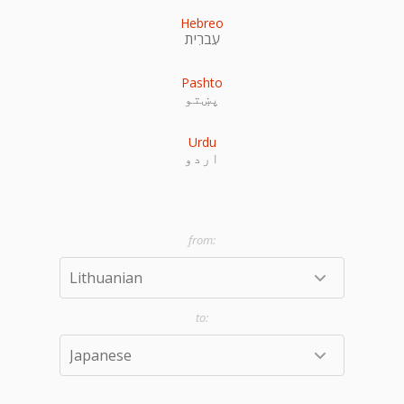
Hebreo
עִברִית
Pashto
پښتو
Urdu
اردو