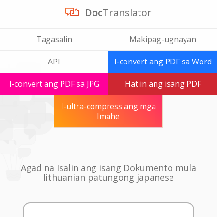
Doc
Translator
Tagasalin
Makipag-ugnayan
API
I-convert ang PDF sa Word
I-convert ang PDF sa JPG
Hatiin ang isang PDF
I-ultra-compress ang mga
Imahe
Agad na Isalin ang isang Dokumento mula
lithuanian patungong japanese