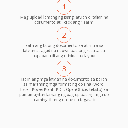
1
Mag-upload lamang ng isang latvian o italian na
dokumento at i-click ang "Isalin"
2
Isalin ang buong dokumento sa at mula sa
latvian at agad na i-download ang resulta sa
napapanatili ang orihinal na layout
3
Isalin ang mga latvian na dokumento sa italian
sa maraming mga format ng opisina (Word,
Excel, PowerPoint, PDF, OpenOffice, teksto) sa
pamamagitan lamang ng pag-upload ng mga ito
sa aming libreng online na tagasalin.