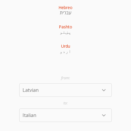
Hebreo
עִברִית
Pashto
پښتو
Urdu
اردو