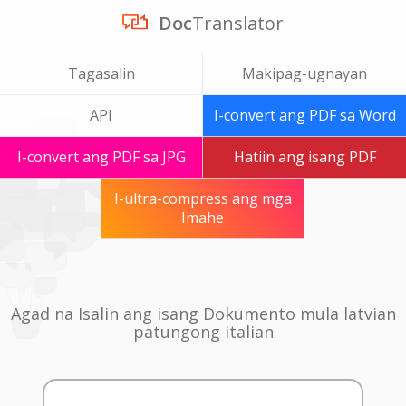
Doc
Translator
Tagasalin
Makipag-ugnayan
API
I-convert ang PDF sa Word
I-convert ang PDF sa JPG
Hatiin ang isang PDF
I-ultra-compress ang mga
Imahe
Agad na Isalin ang isang Dokumento mula latvian
patungong italian