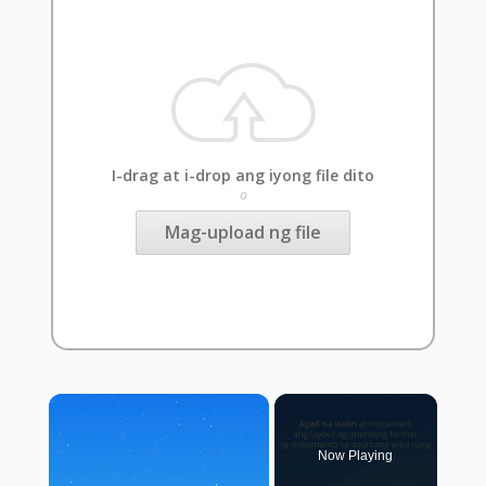
I-drag at i-drop ang iyong file dito
o
Mag-upload ng file
×
Now Playing