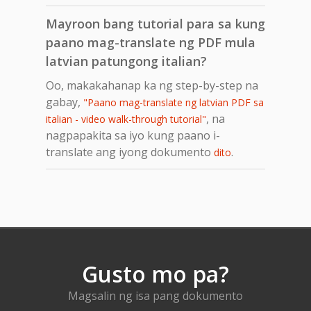
Mayroon bang tutorial para sa kung
paano mag-translate ng PDF mula
latvian patungong italian?
Oo, makakahanap ka ng step-by-step na
gabay,
"Paano mag-translate ng latvian PDF sa
, na
italian - video walk-through tutorial"
nagpapakita sa iyo kung paano i-
translate ang iyong dokumento
.
dito
Gusto mo pa?
Magsalin ng isa pang dokumento