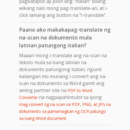
pagkatapos ay piliin ang "Italian" bilang
wikang nais mong pag-translate-an, at i-
click lamang ang button na "I-translate".
Paano ako makakapag-translate ng
na-scan na dokumento mula
latvian patungong italian?
Maaari mong i-translate ang na-scan na
teksto mula sa isang latvian na
dokumento patungong italian, ngunit
kailangan mo munang i-convert ang na-
scan na dokumento sa Word gamit ang
aming partner site na
PDF to Word
na nagpapahintulot sa iyong
Converter
mag-convert ng na-scan na PDF, PNG, at JPG na
dokumento sa pamamagitan ng OCR patungo
.
sa isang Word document