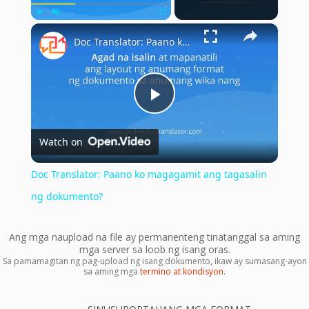
×
Play
Unmute
Fullscreen
Doc Translator: Paano ko magagamit ang tagasalin ng dokumento?
Play
Watch on
Video
Doc Translator: Paano ko magagamit ang tagasalin
ng dokumento?
Ang mga naupload na file ay permanenteng tinatanggal sa aming
mga server sa loob ng isang oras.
Sa pamamagitan ng pag-upload ng isang dokumento, ikaw ay sumasang-ayon
sa aming mga
termino at kondisyon
.