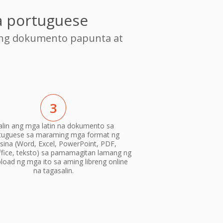
a portuguese
ang dokumento papunta at
3
alin ang mga latin na dokumento sa
tuguese sa maraming mga format ng
isina (Word, Excel, PowerPoint, PDF,
fice, teksto) sa pamamagitan lamang ng
load ng mga ito sa aming libreng online
na tagasalin.