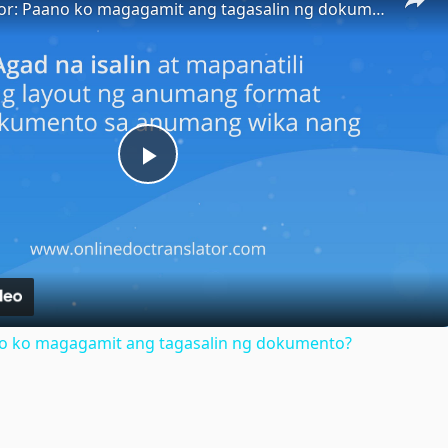
Doc Translator: Paano ko magagamit ang tagasalin ng dokumento?
Play
Video
no ko magagamit ang tagasalin ng dokumento?