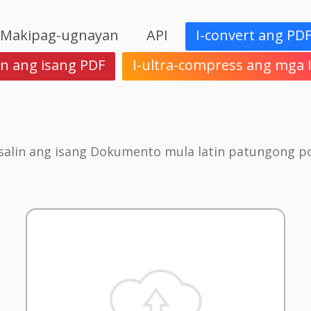
Makipag-ugnayan
API
I-convert ang PD
in ang isang PDF
I-ultra-compress ang mga
Isalin ang isang Dokumento mula latin patungong p