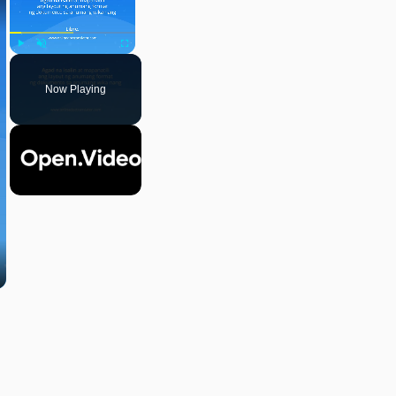
Play
Unmute
Fullscreen
Now Playing