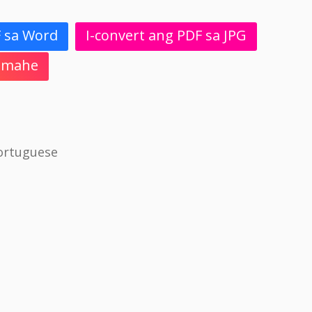
F sa Word
I-convert ang PDF sa JPG
 Imahe
ortuguese