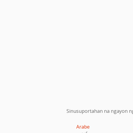
Sinusuportahan na ngayon ng
Arabe
عربى