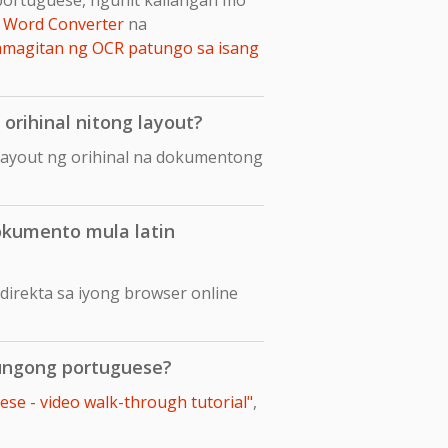
 Word Converter
na
amagitan ng OCR patungo sa isang
orihinal nitong layout?
layout ng orihinal na dokumentong
okumento mula latin
irekta sa iyong browser online
tungong portuguese?
se - video walk-through tutorial"
,