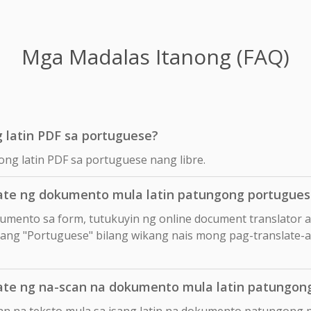
Mga Madalas Itanong (FAQ)
g latin PDF sa portuguese?
ong latin PDF sa portuguese nang libre.
te ng dokumento mula latin patungong portugues
okumento sa form, tutukuyin ng online document translator 
in ang "Portuguese" bilang wikang nais mong pag-translate-a
te ng na-scan na dokumento mula latin patungon
an na teksto mula sa isang latin na dokumento patungong 