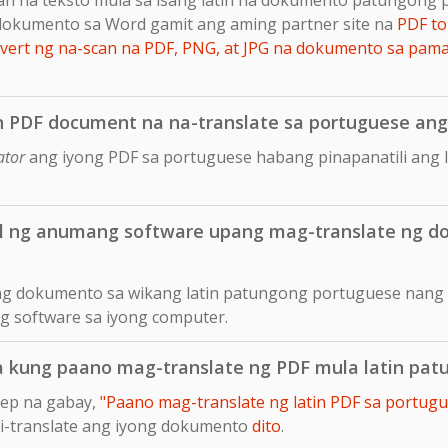
dokumento sa Word gamit ang aming partner site na
PDF to
ert ng na-scan na PDF, PNG, at JPG na dokumento sa pam
n PDF document na na-translate sa portuguese ang 
ator
ang iyong PDF sa portuguese habang pinapanatili ang 
ll ng anumang software upang mag-translate ng d
ng dokumento sa wikang latin patungong portuguese nang d
ng software sa iyong computer.
a kung paano mag-translate ng PDF mula latin pa
tep na gabay,
"Paano mag-translate ng latin PDF sa portugue
 i-translate ang iyong dokumento
dito
.