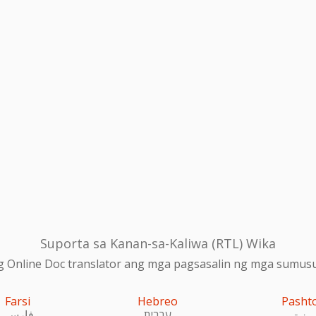
Suporta sa Kanan-sa-Kaliwa (RTL) Wika
 Online Doc translator ang mga pagsasalin ng mga sumusu
Farsi
Hebreo
Pasht
پښتو
עִברִית
فارسی