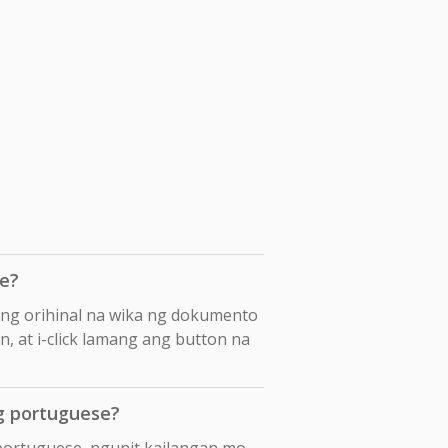
e?
ang orihinal na wika ng dokumento
n, at i-click lamang ang button na
g portuguese?
portuguese, ngunit kailangan mo