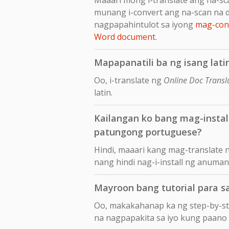
munang i-convert ang na-scan na 
nagpapahintulot sa iyong
mag-conv
Word document
.
Mapapanatili ba ng isang lati
Oo, i-translate ng
Online Doc Transl
latin.
Kailangan ko bang mag-insta
patungong portuguese?
Hindi, maaari kang mag-translate 
nang hindi nag-i-install ng anuma
Mayroon bang tutorial para s
Oo, makakahanap ka ng step-by-s
na nagpapakita sa iyo kung paano