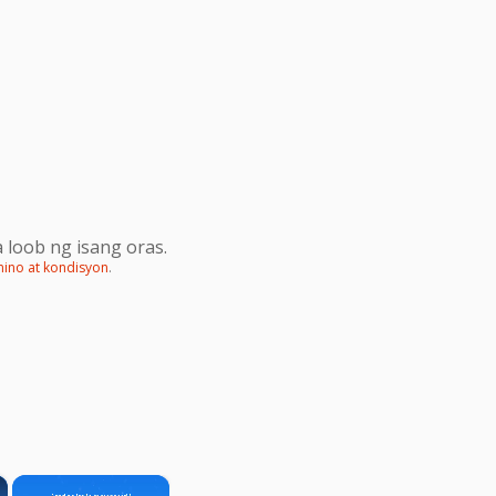
 loob ng isang oras.
mino at kondisyon
.
×
×