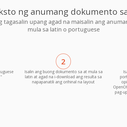
teksto ng anumang dokumento s
ng tagasalin upang agad na maisalin ang anum
mula sa latin o portuguese
2
tuguese
Isalin ang buong dokumento sa at mula sa
Is
n"
latin at agad na i-download ang resulta sa
por
napapanatili ang orihinal na layout
op
OpenOf
pag-up