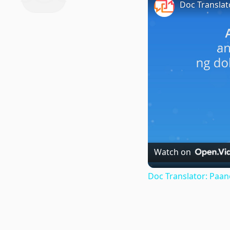
Watch on
Doc Translator: Paa