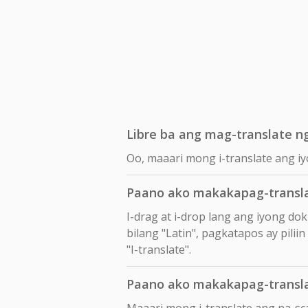
Libre ba ang mag-translate n
Oo, maaari mong i-translate ang iy
Paano ako makakapag-transla
I-drag at i-drop lang ang iyong d
bilang "Latin", pagkatapos ay pili
"I-translate".
Paano ako makakapag-transla
Maaari mong i-translate ang na-sc