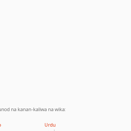
nod na kanan-kaliwa na wika:
o
Urdu
اردو