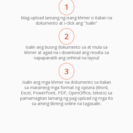
1
Mag-upload lamang ng isang khmer o italian na
dokumento at i-click ang "Isalin"
2
Isalin ang buong dokumento sa at mula sa
khmer at agad na i-download ang resulta sa
napapanatili ang orihinal na layout
3
Isalin ang mga khmer na dokumento sa italian
sa maraming mga format ng opisina (Word,
Excel, PowerPoint, PDF, OpenOffice, teksto) sa
pamamagitan lamang ng pag-upload ng mga ito
sa aming libreng online na tagasalin.