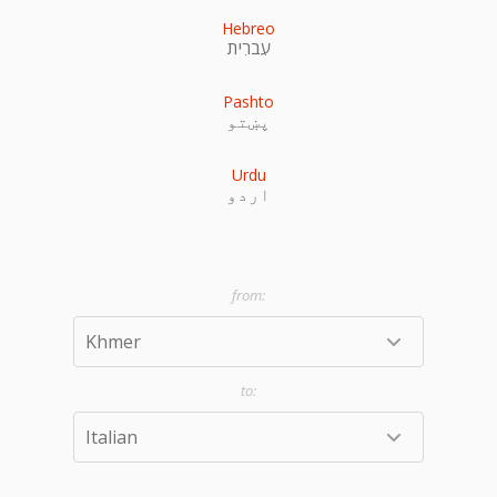
Hebreo
עִברִית
Pashto
پښتو
Urdu
اردو