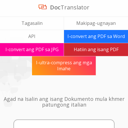
Doc
Translator
Tagasalin
Makipag-ugnayan
API
I-convert ang PDF sa Word
I-convert ang PDF sa JPG
Hatiin ang isang PDF
I-ultra-compress ang mga
Imahe
Agad na Isalin ang isang Dokumento mula khmer
patungong italian