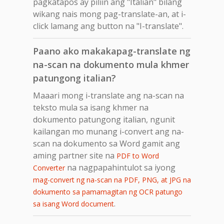
pagkatapos ay piliin ang "Italian" bilang
wikang nais mong pag-translate-an, at i-
click lamang ang button na "I-translate".
Paano ako makakapag-translate ng
na-scan na dokumento mula khmer
patungong italian?
Maaari mong i-translate ang na-scan na
teksto mula sa isang khmer na
dokumento patungong italian, ngunit
kailangan mo munang i-convert ang na-
scan na dokumento sa Word gamit ang
aming partner site na
PDF to Word
na nagpapahintulot sa iyong
Converter
mag-convert ng na-scan na PDF, PNG, at JPG na
dokumento sa pamamagitan ng OCR patungo
.
sa isang Word document