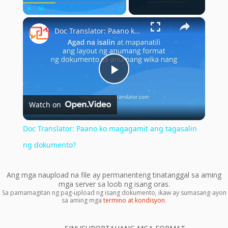
×
Play
Unmute
Fullscreen
Doc Translator: Paano ko magagamit ang tagasalin ng dokumento?
Play
Watch on
Video
Doc Translator: Paano ko magagamit ang tagasalin
ng dokumento?
Ang mga naupload na file ay permanenteng tinatanggal sa aming
mga server sa loob ng isang oras.
Sa pamamagitan ng pag-upload ng isang dokumento, ikaw ay sumasang-ayon
sa aming mga
termino at kondisyon
.