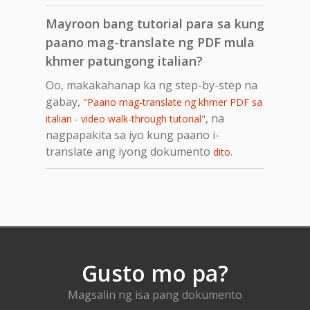
Mayroon bang tutorial para sa kung
paano mag-translate ng PDF mula
khmer patungong italian?
Oo, makakahanap ka ng step-by-step na
gabay,
"Paano mag-translate ng khmer PDF sa
, na
italian - video walk-through tutorial"
nagpapakita sa iyo kung paano i-
translate ang iyong dokumento
.
dito
Gusto mo pa?
Magsalin ng isa pang dokumento