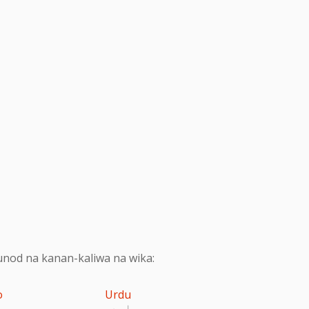
nod na kanan-kaliwa na wika:
o
Urdu
اردو