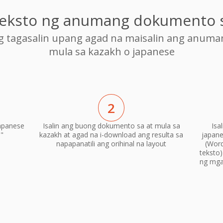
 teksto ng anumang dokumento 
ng tagasalin upang agad na maisalin ang anum
mula sa kazakh o japanese
2
apanese
Isalin ang buong dokumento sa at mula sa
Isa
n"
kazakh at agad na i-download ang resulta sa
japane
napapanatili ang orihinal na layout
(Word
teksto
ng mga 