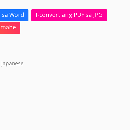
F sa Word
I-convert ang PDF sa JPG
 Imahe
 japanese