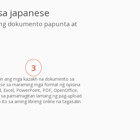
sa japanese
ang dokumento papunta at
3
lin ang mga kazakh na dokumento sa
se sa maraming mga format ng opisina
, Excel, PowerPoint, PDF, OpenOffice,
) sa pamamagitan lamang ng pag-upload
ito sa aming libreng online na tagasalin.