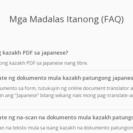
Mga Madalas Itanong (FAQ)
g kazakh PDF sa japanese?
yong kazakh PDF sa japanese nang libre.
ate ng dokumento mula kazakh patungong japane
okumento sa form, tutukuyin ng online document translator 
iin ang "Japanese" bilang wikang nais mong pag-translate-an
ate ng na-scan na dokumento mula kazakh patung
can na teksto mula sa isang kazakh na dokumento patungon