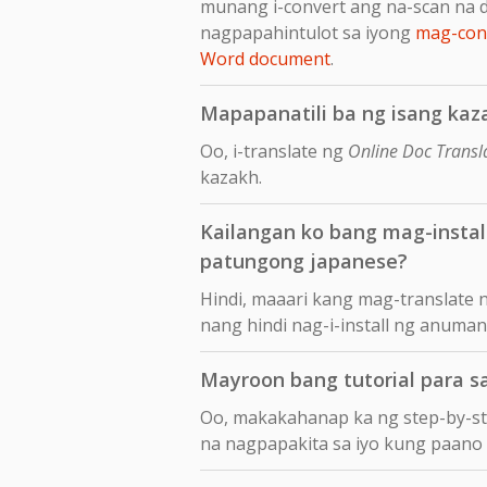
munang i-convert ang na-scan na 
nagpapahintulot sa iyong
mag-conv
Word document
.
Mapapanatili ba ng isang kaz
Oo, i-translate ng
Online Doc Transl
kazakh.
Kailangan ko bang mag-insta
patungong japanese?
Hindi, maaari kang mag-translate
nang hindi nag-i-install ng anuma
Mayroon bang tutorial para 
Oo, makakahanap ka ng step-by-s
na nagpapakita sa iyo kung paano