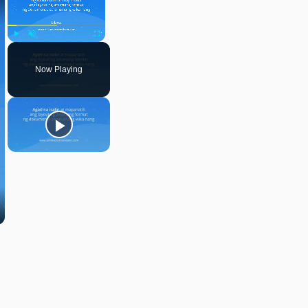
Play
Unmute
Fullscreen
Now Playing