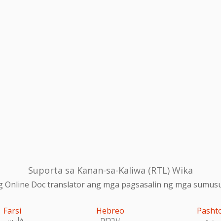
Suporta sa Kanan-sa-Kaliwa (RTL) Wika
 Online Doc translator ang mga pagsasalin ng mga sumusu
Farsi
Hebreo
Pasht
پښتو
עִברִית
فارسی