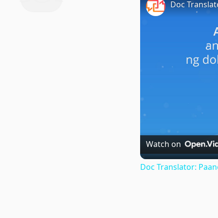
Watch on
Doc Translator: Paa