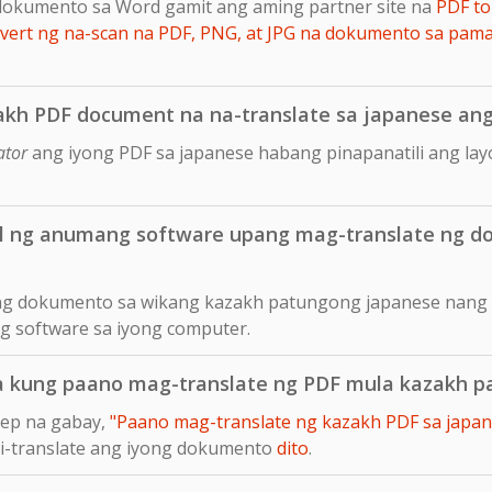
dokumento sa Word gamit ang aming partner site na
PDF to
ert ng na-scan na PDF, PNG, at JPG na dokumento sa pam
akh PDF document na na-translate sa japanese ang 
ator
ang iyong PDF sa japanese habang pinapanatili ang la
ll ng anumang software upang mag-translate ng 
 ng dokumento sa wikang kazakh patungong japanese nang d
ng software sa iyong computer.
sa kung paano mag-translate ng PDF mula kazakh 
tep na gabay,
"Paano mag-translate ng kazakh PDF sa japane
 i-translate ang iyong dokumento
dito
.