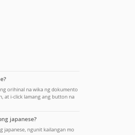
se?
ang orihinal na wika ng dokumento
, at i-click lamang ang button na
ong japanese?
g japanese, ngunit kailangan mo