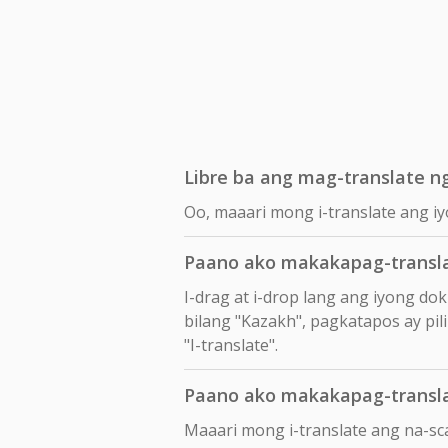
Libre ba ang mag-translate n
Oo, maaari mong i-translate ang i
Paano ako makakapag-transl
I-drag at i-drop lang ang iyong d
bilang "Kazakh", pagkatapos ay pil
"I-translate".
Paano ako makakapag-transl
Maaari mong i-translate ang na-s