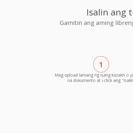
Isalin ang
Gamitin ang aming libre
1
Mag-upload lamang ng isang kazakh o j
na dokumento at i-click ang "Isali