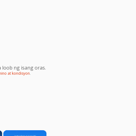
 loob ng isang oras.
mino at kondisyon
.
×
×