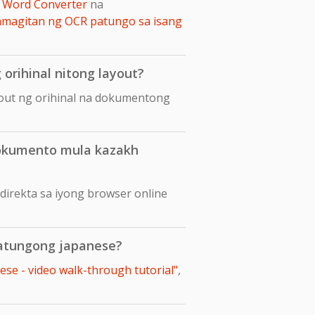
 Word Converter
na
amagitan ng OCR patungo sa isang
orihinal nitong layout?
yout ng orihinal na dokumentong
dokumento mula kazakh
irekta sa iyong browser online
patungong japanese?
se - video walk-through tutorial"
,