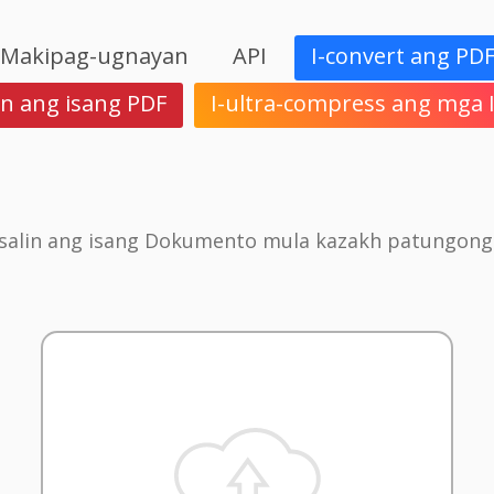
Makipag-ugnayan
API
I-convert ang PD
in ang isang PDF
I-ultra-compress ang mga
Isalin ang isang Dokumento mula kazakh patungong