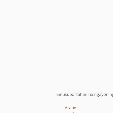
Sinusuportahan na ngayon ng
Arabe
عربى