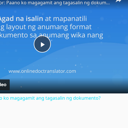
Doc Translator: Paano ko magagamit ang tagasalin ng dokumento?
Play
Video
no ko magagamit ang tagasalin ng dokumento?