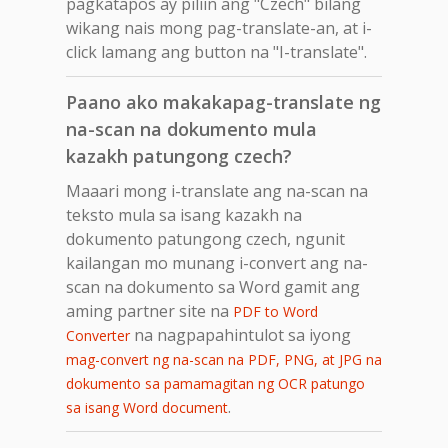
pagkatapos ay piliin ang "Czech" bilang
wikang nais mong pag-translate-an, at i-
click lamang ang button na "I-translate".
Paano ako makakapag-translate ng
na-scan na dokumento mula
kazakh patungong czech?
Maaari mong i-translate ang na-scan na
teksto mula sa isang kazakh na
dokumento patungong czech, ngunit
kailangan mo munang i-convert ang na-
scan na dokumento sa Word gamit ang
aming partner site na
PDF to Word
na nagpapahintulot sa iyong
Converter
mag-convert ng na-scan na PDF, PNG, at JPG na
dokumento sa pamamagitan ng OCR patungo
.
sa isang Word document