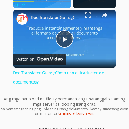
×
Pause
Unmute
Fullscreen
Doc Translator Guía: ¿Cómo uso el traductor de documentos?
Play
Watch on
Video
Doc Translator Guía: ¿Cómo uso el traductor de
documentos?
Ang mga naupload na file ay permanenteng tinatanggal sa aming
mga server sa loob ng isang oras.
Sa pamamagitan ng pag-upload ng isang dokumento, ikaw ay sumasang-ayon
sa aming mga
termino at kondisyon
.