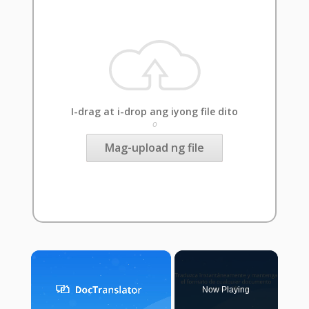
I-drag at i-drop ang iyong file dito
o
Mag-upload ng file
×
Now Playing