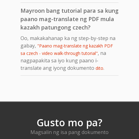
Mayroon bang tutorial para sa kung
paano mag-translate ng PDF mula
kazakh patungong czech?
Oo, makakahanap ka ng step-by-step na
gabay,
"Paano mag-translate ng kazakh PDF
, na
sa czech - video walk-through tutorial"
nagpapakita sa iyo kung paano i-
translate ang iyong dokumento
.
dito
Gusto mo pa?
Magsalin ng isa pang dokumento