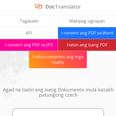
Doc
Translator
Tagasalin
Makipag-ugnayan
API
I-convert ang PDF sa Word
I-convert ang PDF sa JPG
Hatiin ang isang PDF
I-ultra-compress ang mga
Imahe
Agad na Isalin ang isang Dokumento mula kazakh
patungong czech