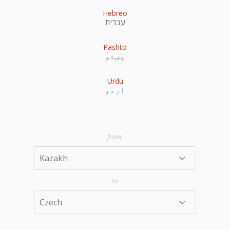
Hebreo
עִברִית
Pashto
پښتو
Urdu
اردو