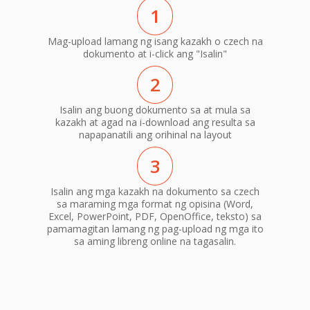
1
Mag-upload lamang ng isang kazakh o czech na
dokumento at i-click ang "Isalin"
2
Isalin ang buong dokumento sa at mula sa
kazakh at agad na i-download ang resulta sa
napapanatili ang orihinal na layout
3
Isalin ang mga kazakh na dokumento sa czech
sa maraming mga format ng opisina (Word,
Excel, PowerPoint, PDF, OpenOffice, teksto) sa
pamamagitan lamang ng pag-upload ng mga ito
sa aming libreng online na tagasalin.