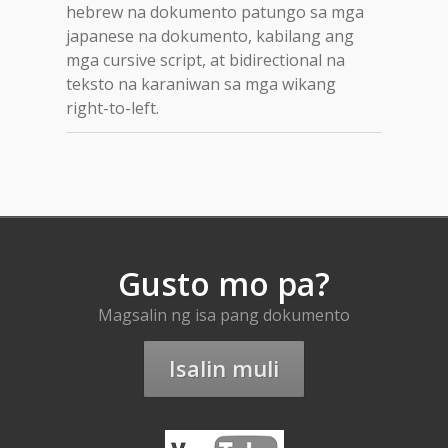
hebrew na dokumento patungo sa mga
japanese na dokumento, kabilang ang
mga cursive script, at bidirectional na
teksto na karaniwan sa mga wikang
right-to-left.
Gusto mo pa?
Magsalin ng isa pang dokumento
Isalin muli