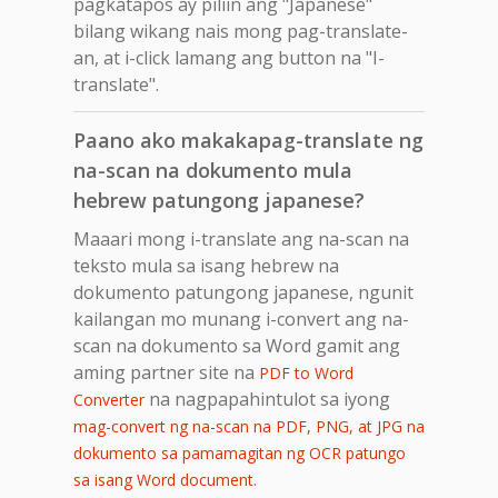
pagkatapos ay piliin ang "Japanese"
bilang wikang nais mong pag-translate-
an, at i-click lamang ang button na "I-
translate".
Paano ako makakapag-translate ng
na-scan na dokumento mula
hebrew patungong japanese?
Maaari mong i-translate ang na-scan na
teksto mula sa isang hebrew na
dokumento patungong japanese, ngunit
kailangan mo munang i-convert ang na-
scan na dokumento sa Word gamit ang
aming partner site na
PDF to Word
na nagpapahintulot sa iyong
Converter
mag-convert ng na-scan na PDF, PNG, at JPG na
dokumento sa pamamagitan ng OCR patungo
.
sa isang Word document