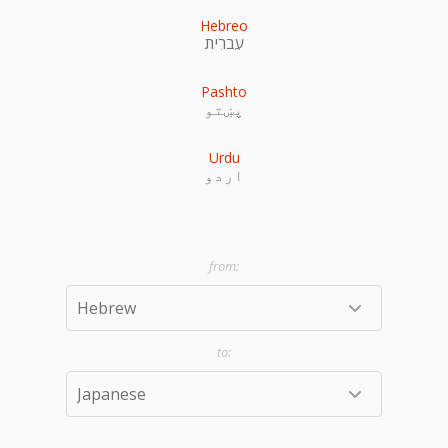
Hebreo
עִברִית
Pashto
پښتو
Urdu
اردو