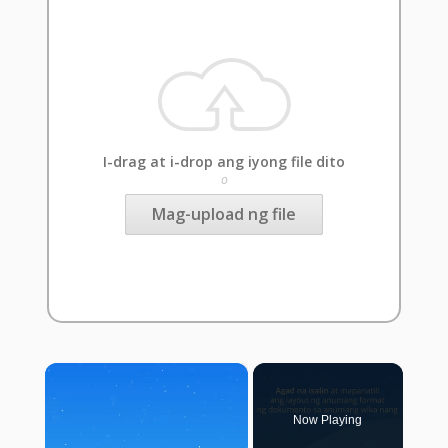
I-drag at i-drop ang iyong file dito
o
Mag-upload ng file
×
Now Playing