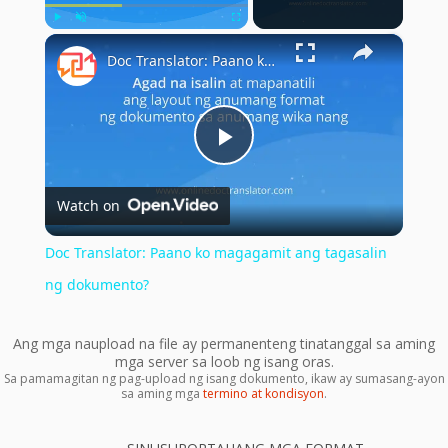
×
Play
Unmute
Fullscreen
Doc Translator: Paano ko magagamit ang tagasalin ng dokumento?
Play
Watch on
Video
Doc Translator: Paano ko magagamit ang tagasalin
ng dokumento?
Ang mga naupload na file ay permanenteng tinatanggal sa aming
mga server sa loob ng isang oras.
Sa pamamagitan ng pag-upload ng isang dokumento, ikaw ay sumasang-ayon
sa aming mga
termino at kondisyon
.