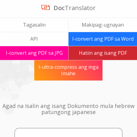
Doc
Translator
Tagasalin
Makipag-ugnayan
API
I-convert ang PDF sa Word
I-convert ang PDF sa JPG
Hatiin ang isang PDF
I-ultra-compress ang mga
Imahe
Agad na Isalin ang isang Dokumento mula hebrew
patungong japanese