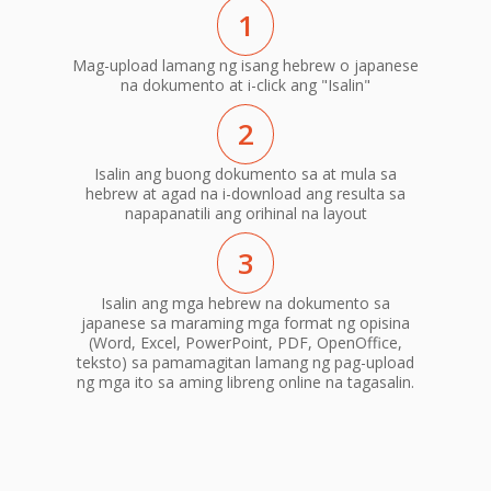
1
Mag-upload lamang ng isang hebrew o japanese
na dokumento at i-click ang "Isalin"
2
Isalin ang buong dokumento sa at mula sa
hebrew at agad na i-download ang resulta sa
napapanatili ang orihinal na layout
3
Isalin ang mga hebrew na dokumento sa
japanese sa maraming mga format ng opisina
(Word, Excel, PowerPoint, PDF, OpenOffice,
teksto) sa pamamagitan lamang ng pag-upload
ng mga ito sa aming libreng online na tagasalin.