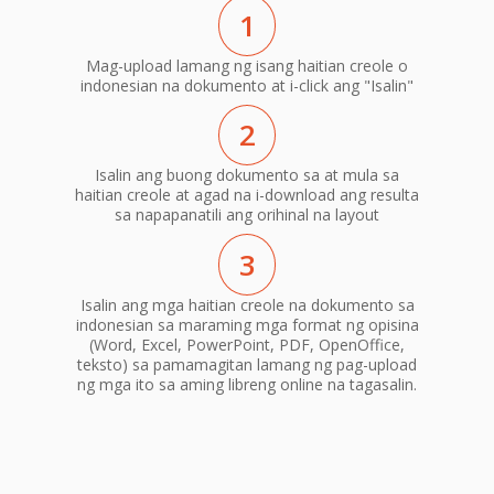
1
Mag-upload lamang ng isang haitian creole o
indonesian na dokumento at i-click ang "Isalin"
2
Isalin ang buong dokumento sa at mula sa
haitian creole at agad na i-download ang resulta
sa napapanatili ang orihinal na layout
3
Isalin ang mga haitian creole na dokumento sa
indonesian sa maraming mga format ng opisina
(Word, Excel, PowerPoint, PDF, OpenOffice,
teksto) sa pamamagitan lamang ng pag-upload
ng mga ito sa aming libreng online na tagasalin.