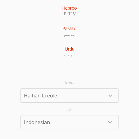
Hebreo
עִברִית
Pashto
پښتو
Urdu
اردو