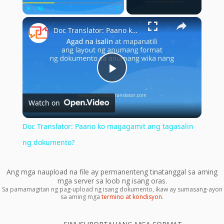
×
Play
Unmute
Fullscreen
Doc Translator: Paano ko magagamit ang tagasalin ng dokumento?
Play
Watch on
Video
Doc Translator: Paano ko magagamit ang tagasalin
ng dokumento?
Ang mga naupload na file ay permanenteng tinatanggal sa aming
mga server sa loob ng isang oras.
Sa pamamagitan ng pag-upload ng isang dokumento, ikaw ay sumasang-ayon
sa aming mga
termino at kondisyon
.