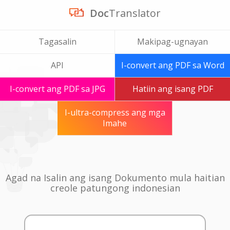
Doc
Translator
Tagasalin
Makipag-ugnayan
API
I-convert ang PDF sa Word
I-convert ang PDF sa JPG
Hatiin ang isang PDF
I-ultra-compress ang mga
Imahe
Agad na Isalin ang isang Dokumento mula haitian
creole patungong indonesian