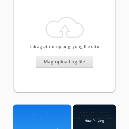
I-drag at i-drop ang iyong file dito
o
Mag-upload ng file
×
Now Playing