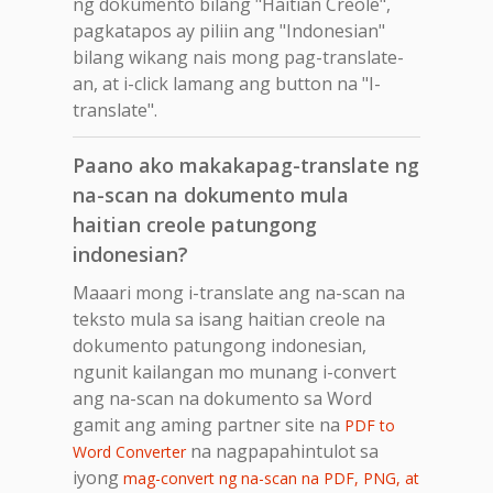
ng dokumento bilang "Haitian Creole",
pagkatapos ay piliin ang "Indonesian"
bilang wikang nais mong pag-translate-
an, at i-click lamang ang button na "I-
translate".
Paano ako makakapag-translate ng
na-scan na dokumento mula
haitian creole patungong
indonesian?
Maaari mong i-translate ang na-scan na
teksto mula sa isang haitian creole na
dokumento patungong indonesian,
ngunit kailangan mo munang i-convert
ang na-scan na dokumento sa Word
gamit ang aming partner site na
PDF to
na nagpapahintulot sa
Word Converter
iyong
mag-convert ng na-scan na PDF, PNG, at