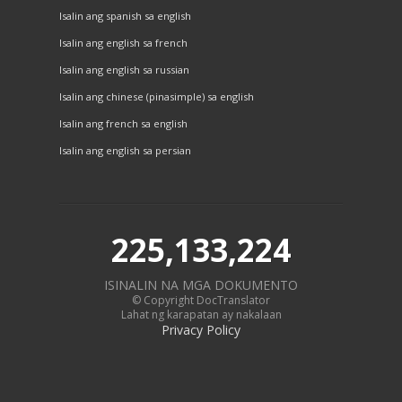
Isalin ang spanish sa english
Isalin ang english sa french
Isalin ang english sa russian
Isalin ang chinese (pinasimple) sa english
Isalin ang french sa english
Isalin ang english sa persian
225,133,224
ISINALIN NA MGA DOKUMENTO
© Copyright DocTranslator
Lahat ng karapatan ay nakalaan
Privacy Policy