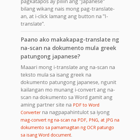
pagkatapos ay piliin ang "Japanese"
bilang wikang nais mong pag-translate-
an, at i-click lamang ang button na "I-
translate".
Paano ako makakapag-translate ng
na-scan na dokumento mula greek
patungong japanese?
Maaari mong i-translate ang na-scan na
teksto mula sa isang greek na
dokumento patungong japanese, ngunit
kailangan mo munang i-convert ang na-
scan na dokumento sa Word gamit ang
aming partner site na
PDF to Word
na nagpapahintulot sa iyong
Converter
mag-convert ng na-scan na PDF, PNG, at JPG na
dokumento sa pamamagitan ng OCR patungo
.
sa isang Word document