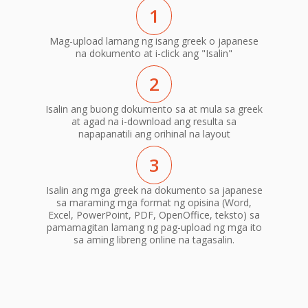
1
Mag-upload lamang ng isang greek o japanese
na dokumento at i-click ang "Isalin"
2
Isalin ang buong dokumento sa at mula sa greek
at agad na i-download ang resulta sa
napapanatili ang orihinal na layout
3
Isalin ang mga greek na dokumento sa japanese
sa maraming mga format ng opisina (Word,
Excel, PowerPoint, PDF, OpenOffice, teksto) sa
pamamagitan lamang ng pag-upload ng mga ito
sa aming libreng online na tagasalin.