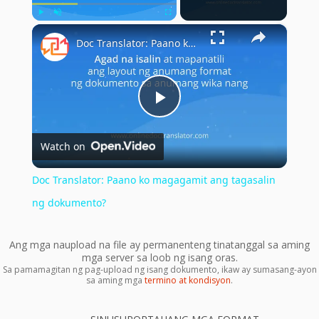
×
Play
Unmute
Fullscreen
Doc Translator: Paano ko magagamit ang tagasalin ng dokumento?
Play
Watch on
Video
Doc Translator: Paano ko magagamit ang tagasalin
ng dokumento?
Ang mga naupload na file ay permanenteng tinatanggal sa aming
mga server sa loob ng isang oras.
Sa pamamagitan ng pag-upload ng isang dokumento, ikaw ay sumasang-ayon
sa aming mga
termino at kondisyon
.