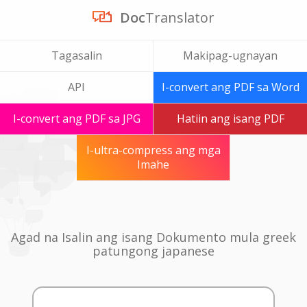
Doc
Translator
Tagasalin
Makipag-ugnayan
API
I-convert ang PDF sa Word
I-convert ang PDF sa JPG
Hatiin ang isang PDF
I-ultra-compress ang mga
Imahe
Agad na Isalin ang isang Dokumento mula greek
patungong japanese