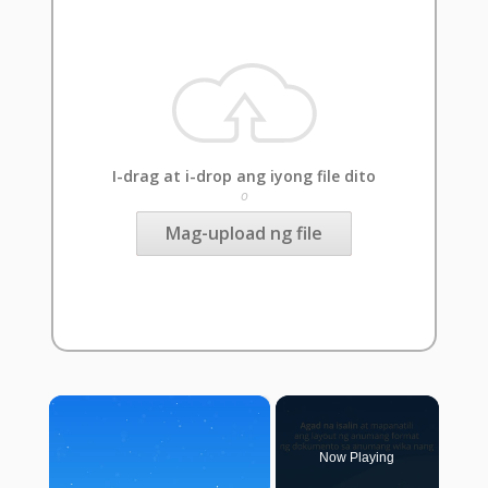
I-drag at i-drop ang iyong file dito
o
Mag-upload ng file
×
Now Playing