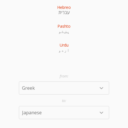
Hebreo
עִברִית
Pashto
پښتو
Urdu
اردو