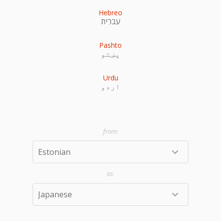
Hebreo
עִברִית
Pashto
پښتو
Urdu
اردو