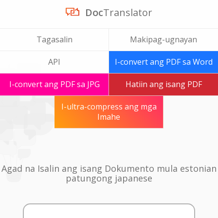
Doc
Translator
Tagasalin
Makipag-ugnayan
API
I-convert ang PDF sa Word
I-convert ang PDF sa JPG
Hatiin ang isang PDF
I-ultra-compress ang mga
Imahe
Agad na Isalin ang isang Dokumento mula estonian
patungong japanese