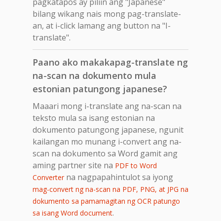
pagkatapos ay piliin ang "Japanese"
bilang wikang nais mong pag-translate-
an, at i-click lamang ang button na "I-
translate".
Paano ako makakapag-translate ng
na-scan na dokumento mula
estonian patungong japanese?
Maaari mong i-translate ang na-scan na
teksto mula sa isang estonian na
dokumento patungong japanese, ngunit
kailangan mo munang i-convert ang na-
scan na dokumento sa Word gamit ang
aming partner site na
PDF to Word
na nagpapahintulot sa iyong
Converter
mag-convert ng na-scan na PDF, PNG, at JPG na
dokumento sa pamamagitan ng OCR patungo
.
sa isang Word document