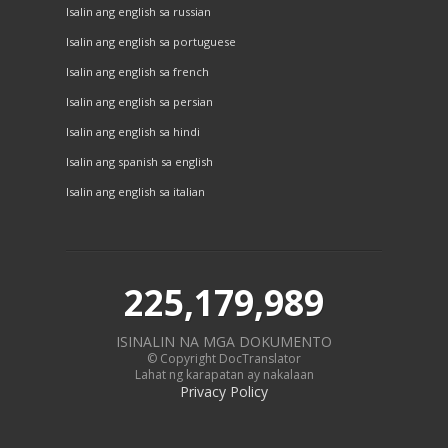
Isalin ang english sa russian
Isalin ang english sa portuguese
Isalin ang english sa french
Isalin ang english sa persian
Isalin ang english sa hindi
Isalin ang spanish sa english
Isalin ang english sa italian
225,179,989
ISINALIN NA MGA DOKUMENTO
© Copyright DocTranslator
Lahat ng karapatan ay nakalaan
Privacy Policy