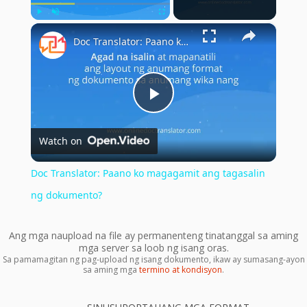
×
Play
Unmute
Fullscreen
Doc Translator: Paano ko magagamit ang tagasalin ng dokumento?
Play
Watch on
Video
Doc Translator: Paano ko magagamit ang tagasalin
ng dokumento?
Ang mga naupload na file ay permanenteng tinatanggal sa aming
mga server sa loob ng isang oras.
Sa pamamagitan ng pag-upload ng isang dokumento, ikaw ay sumasang-ayon
sa aming mga
termino at kondisyon
.