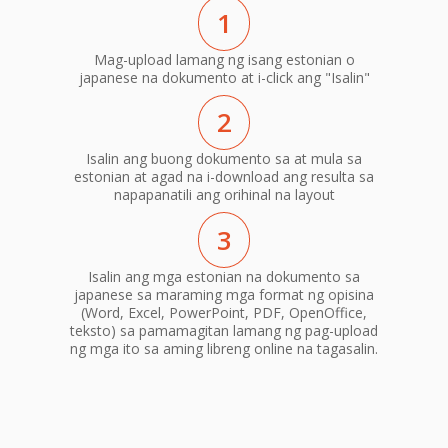
1
Mag-upload lamang ng isang estonian o
japanese na dokumento at i-click ang "Isalin"
2
Isalin ang buong dokumento sa at mula sa
estonian at agad na i-download ang resulta sa
napapanatili ang orihinal na layout
3
Isalin ang mga estonian na dokumento sa
japanese sa maraming mga format ng opisina
(Word, Excel, PowerPoint, PDF, OpenOffice,
teksto) sa pamamagitan lamang ng pag-upload
ng mga ito sa aming libreng online na tagasalin.