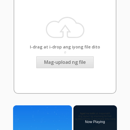
I-drag at i-drop ang iyong file dito
o
Mag-upload ng file
×
Now Playing