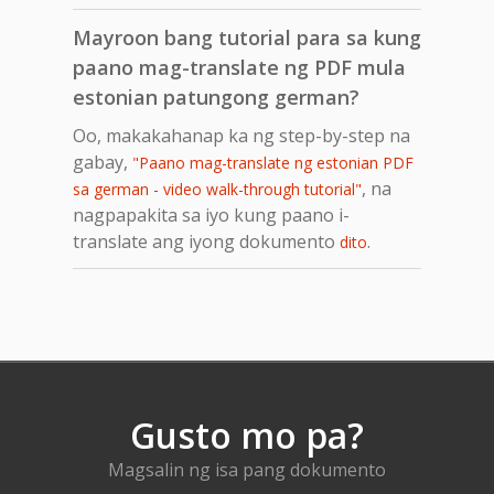
Mayroon bang tutorial para sa kung
paano mag-translate ng PDF mula
estonian patungong german?
Oo, makakahanap ka ng step-by-step na
gabay,
"Paano mag-translate ng estonian PDF
, na
sa german - video walk-through tutorial"
nagpapakita sa iyo kung paano i-
translate ang iyong dokumento
.
dito
Gusto mo pa?
Magsalin ng isa pang dokumento