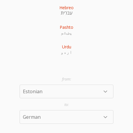
Hebreo
עִברִית
Pashto
پښتو
Urdu
اردو