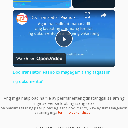
×
Play
Unmute
Fullscreen
Doc Translator: Paano ko magagamit ang tagasalin ng dokumento?
Play
Watch on
Video
Doc Translator: Paano ko magagamit ang tagasalin
ng dokumento?
Ang mga naupload na file ay permanenteng tinatanggal sa aming
mga server sa loob ng isang oras.
Sa pamamagitan ng pag-upload ng isang dokumento, ikaw ay sumasang-ayon
sa aming mga
termino at kondisyon
.