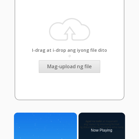
I-drag at i-drop ang iyong file dito
o
Mag-upload ng file
×
Now Playing