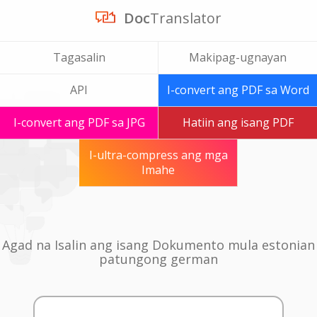
Doc
Translator
Tagasalin
Makipag-ugnayan
API
I-convert ang PDF sa Word
I-convert ang PDF sa JPG
Hatiin ang isang PDF
I-ultra-compress ang mga
Imahe
Agad na Isalin ang isang Dokumento mula estonian
patungong german