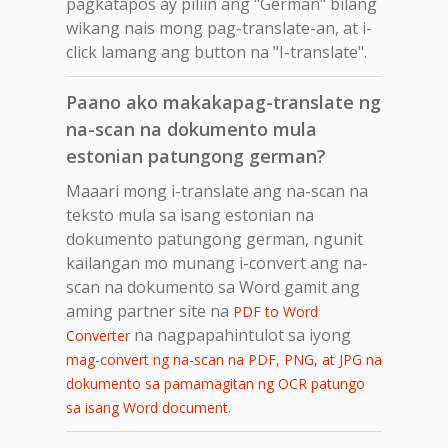
pagkatapos ay piliin ang "German" bilang
wikang nais mong pag-translate-an, at i-
click lamang ang button na "I-translate".
Paano ako makakapag-translate ng
na-scan na dokumento mula
estonian patungong german?
Maaari mong i-translate ang na-scan na
teksto mula sa isang estonian na
dokumento patungong german, ngunit
kailangan mo munang i-convert ang na-
scan na dokumento sa Word gamit ang
aming partner site na
PDF to Word
na nagpapahintulot sa iyong
Converter
mag-convert ng na-scan na PDF, PNG, at JPG na
dokumento sa pamamagitan ng OCR patungo
.
sa isang Word document