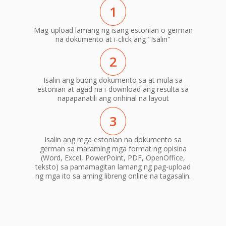
1
Mag-upload lamang ng isang estonian o german
na dokumento at i-click ang "Isalin"
2
Isalin ang buong dokumento sa at mula sa
estonian at agad na i-download ang resulta sa
napapanatili ang orihinal na layout
3
Isalin ang mga estonian na dokumento sa
german sa maraming mga format ng opisina
(Word, Excel, PowerPoint, PDF, OpenOffice,
teksto) sa pamamagitan lamang ng pag-upload
ng mga ito sa aming libreng online na tagasalin.