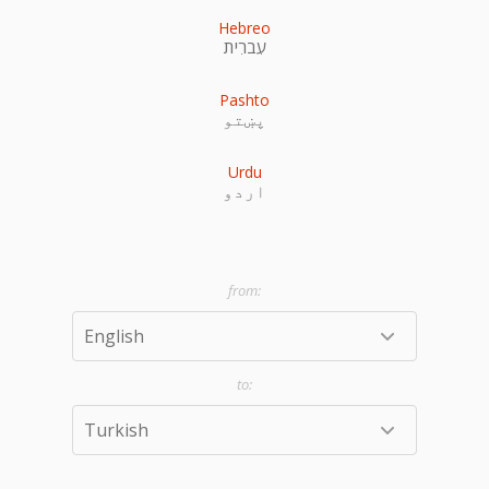
Hebreo
עִברִית
Pashto
پښتو
Urdu
اردو