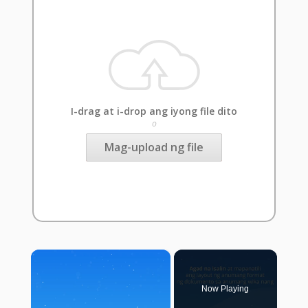
I-drag at i-drop ang iyong file dito
o
Mag-upload ng file
×
Now Playing