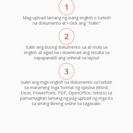
1
Mag-upload lamang ng isang english o turkish
na dokumento at i-click ang "Isalin"
2
Isalin ang buong dokumento sa at mula sa
english at agad na i-download ang resulta sa
napapanatili ang orihinal na layout
3
Isalin ang mga english na dokumento sa turkish
sa maraming mga format ng opisina (Word,
Excel, PowerPoint, PDF, OpenOffice, teksto) sa
pamamagitan lamang ng pag-upload ng mga ito
sa aming libreng online na tagasalin.