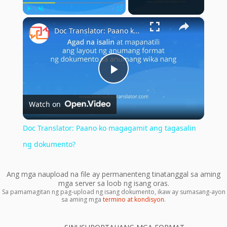
×
Play
Unmute
Fullscreen
Doc Translator: Paano ko magagamit ang tagasalin ng dokumento?
Play
Watch on
Video
Doc Translator: Paano ko magagamit ang tagasalin
ng dokumento?
Ang mga naupload na file ay permanenteng tinatanggal sa aming
mga server sa loob ng isang oras.
Sa pamamagitan ng pag-upload ng isang dokumento, ikaw ay sumasang-ayon
sa aming mga
termino at kondisyon
.