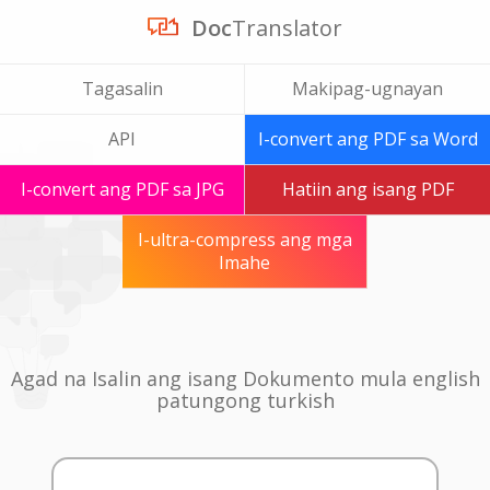
Doc
Translator
Tagasalin
Makipag-ugnayan
API
I-convert ang PDF sa Word
I-convert ang PDF sa JPG
Hatiin ang isang PDF
I-ultra-compress ang mga
Imahe
Agad na Isalin ang isang Dokumento mula english
patungong turkish