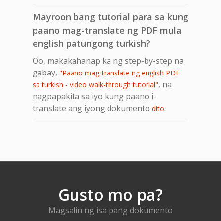
Mayroon bang tutorial para sa kung
paano mag-translate ng PDF mula
english patungong turkish?
Oo, makakahanap ka ng step-by-step na
gabay,
"Paano mag-translate ng english PDF
, na
sa turkish - video walk-through tutorial"
nagpapakita sa iyo kung paano i-
translate ang iyong dokumento
.
dito
Gusto mo pa?
Magsalin ng isa pang dokumento