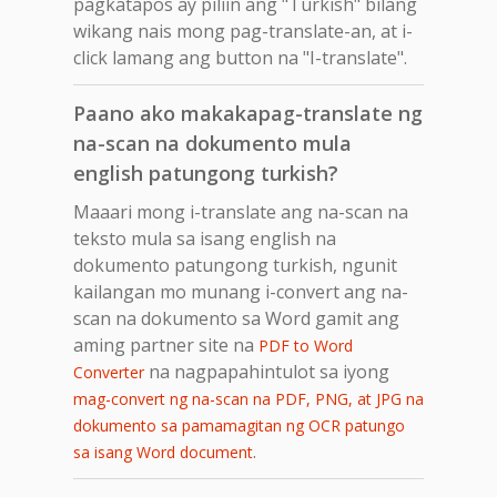
pagkatapos ay piliin ang "Turkish" bilang
wikang nais mong pag-translate-an, at i-
click lamang ang button na "I-translate".
Paano ako makakapag-translate ng
na-scan na dokumento mula
english patungong turkish?
Maaari mong i-translate ang na-scan na
teksto mula sa isang english na
dokumento patungong turkish, ngunit
kailangan mo munang i-convert ang na-
scan na dokumento sa Word gamit ang
aming partner site na
PDF to Word
na nagpapahintulot sa iyong
Converter
mag-convert ng na-scan na PDF, PNG, at JPG na
dokumento sa pamamagitan ng OCR patungo
.
sa isang Word document