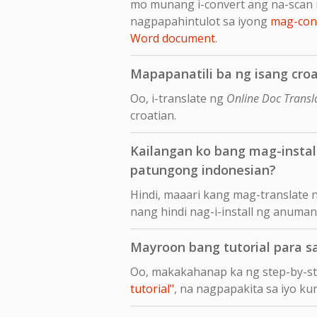
mo munang i-convert ang na-scan 
nagpapahintulot sa iyong
mag-conv
Word document
.
Mapapanatili ba ng isang croa
Oo, i-translate ng
Online Doc Transl
croatian.
Kailangan ko bang mag-insta
patungong indonesian?
Hindi, maaari kang mag-translate 
nang hindi nag-i-install ng anuma
Mayroon bang tutorial para s
Oo, makakahanap ka ng step-by-s
tutorial"
, na nagpapakita sa iyo k