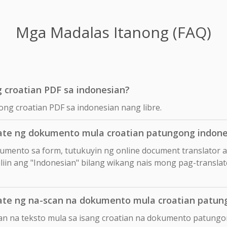
Mga Madalas Itanong (FAQ)
g croatian PDF sa indonesian?
ong croatian PDF sa indonesian nang libre.
te ng dokumento mula croatian patungong indone
okumento sa form, tutukuyin ng online document translator 
iliin ang "Indonesian" bilang wikang nais mong pag-translate
te ng na-scan na dokumento mula croatian patun
an na teksto mula sa isang croatian na dokumento patungo