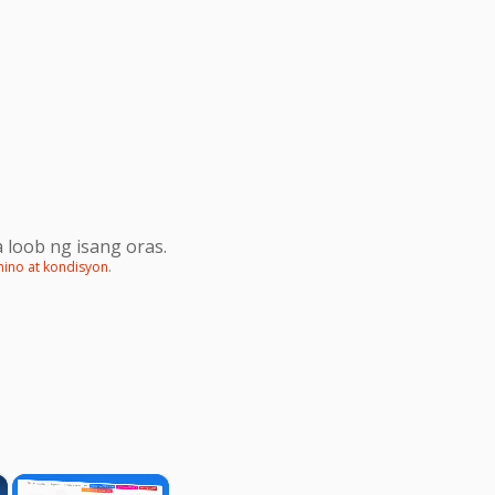
 loob ng isang oras.
mino at kondisyon
.
×
×