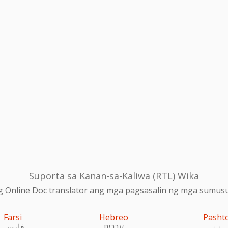
Suporta sa Kanan-sa-Kaliwa (RTL) Wika
 Online Doc translator ang mga pagsasalin ng mga sumusu
Farsi
Hebreo
Pasht
پښتو
עִברִית
فارسی