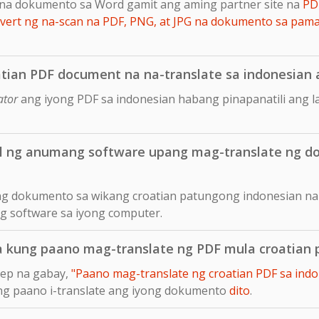
na dokumento sa Word gamit ang aming partner site na
PD
ert ng na-scan na PDF, PNG, at JPG na dokumento sa pam
tian PDF document na na-translate sa indonesian a
ator
ang iyong PDF sa indonesian habang pinapanatili ang 
ll ng anumang software upang mag-translate ng d
ng dokumento sa wikang croatian patungong indonesian nan
ng software sa iyong computer.
a kung paano mag-translate ng PDF mula croatian
tep na gabay,
"Paano mag-translate ng croatian PDF sa indo
ung paano i-translate ang iyong dokumento
dito
.