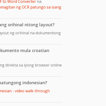
F to Word Converter
na
amagitan ng OCR patungo sa isang
ng orihinal nitong layout?
layout ng orihinal na dokumentong
okumento mula croatian
g direkta sa iyong browser online
 patungong indonesian?
nesian - video walk-through