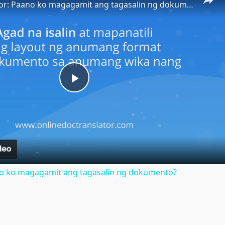
Doc Translator: Paano ko magagamit ang tagasalin ng dokumento?
Play
Video
no ko magagamit ang tagasalin ng dokumento?