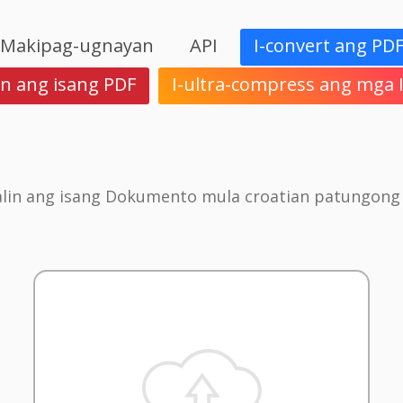
Makipag-ugnayan
API
I-convert ang PD
in ang isang PDF
I-ultra-compress ang mga
alin ang isang Dokumento mula croatian patungong