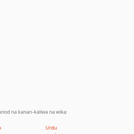
nod na kanan-kaliwa na wika:
o
Urdu
اردو