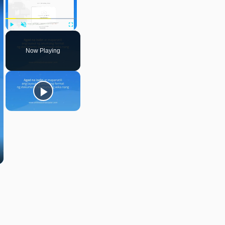
Play
Unmute
Fullscreen
Now Playing