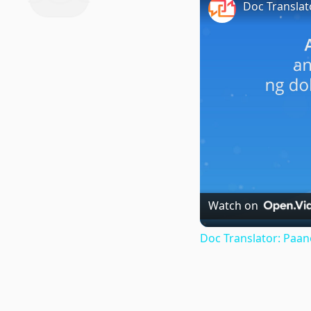
Watch on
Doc Translator: Paa