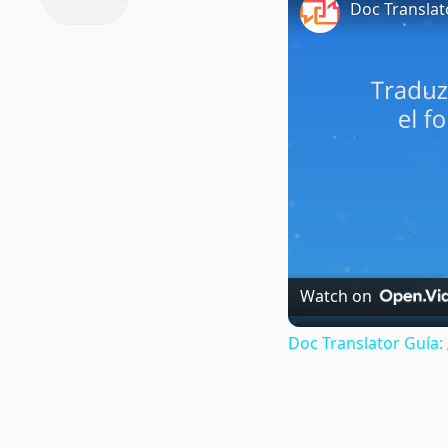
Doc Translat
Watch on
Doc Translator Guía