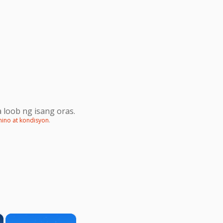
 loob ng isang oras.
mino at kondisyon
.
×
×