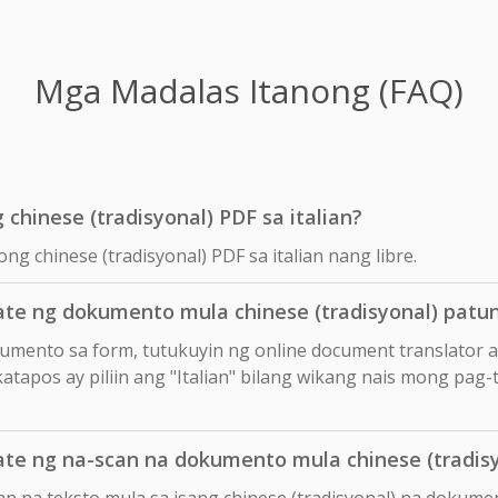
Mga Madalas Itanong (FAQ)
 chinese (tradisyonal) PDF sa italian?
ng chinese (tradisyonal) PDF sa italian nang libre.
e ng dokumento mula chinese (tradisyonal) patun
okumento sa form, tutukuyin ng online document translator 
katapos ay piliin ang "Italian" bilang wikang nais mong pag-t
e ng na-scan na dokumento mula chinese (tradisy
n na teksto mula sa isang chinese (tradisyonal) na dokume