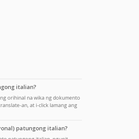
gong italian?
ang orihinal na wika ng dokumento
ranslate-an, at i-click lamang ang
onal) patungong italian?
nto patungong italian, ngunit