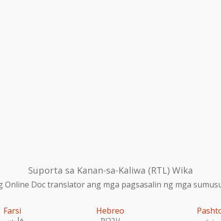
Suporta sa Kanan-sa-Kaliwa (RTL) Wika
 Online Doc translator ang mga pagsasalin ng mga sumusu
Farsi
Hebreo
Pasht
پښتو
עִברִית
فارسی