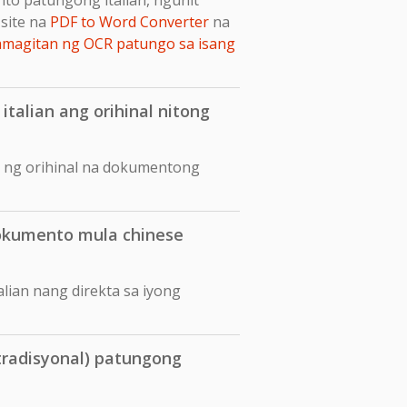
site na
PDF to Word Converter
na
amagitan ng OCR patungo sa isang
talian ang orihinal nitong
ut ng orihinal na dokumentong
okumento mula chinese
lian nang direkta sa iyong
tradisyonal) patungong