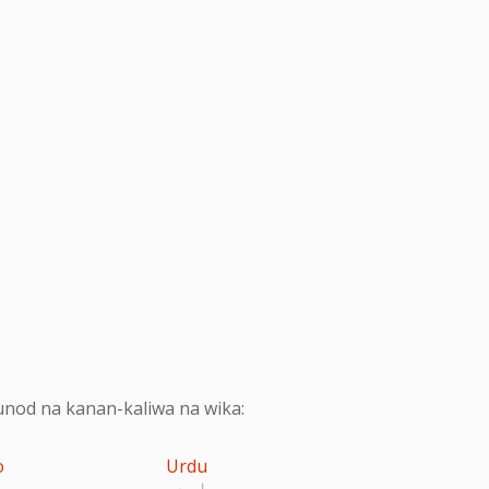
nod na kanan-kaliwa na wika:
o
Urdu
اردو