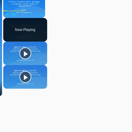
Play
Unmute
Fullscreen
Now Playing