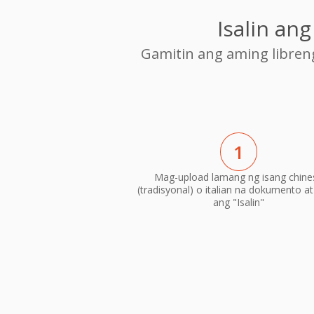
Isalin an
Gamitin ang aming libre
1
Mag-upload lamang ng isang chine
(tradisyonal) o italian na dokumento at 
ang "Isalin"