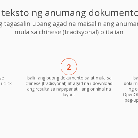
g teksto ng anumang dokumento 
ng tagasalin upang agad na maisalin ang anum
mula sa chinese (tradisyonal) o italian
2
se
Isalin ang buong dokumento sa at mula sa
Is
i-click
chinese (tradisyonal) at agad na i-download
dokume
ang resulta sa napapanatili ang orihinal na
ng o
layout
OpenOf
pag-up