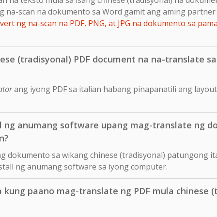
g na-scan na dokumento sa Word gamit ang aming partner 
ert ng na-scan na PDF, PNG, at JPG na dokumento sa pam
ese (tradisyonal) PDF document na na-translate sa i
ator
ang iyong PDF sa italian habang pinapanatili ang layo
ll ng anumang software upang mag-translate ng d
an?
ng dokumento sa wikang chinese (tradisyonal) patungong ita
nstall ng anumang software sa iyong computer.
a kung paano mag-translate ng PDF mula chinese (