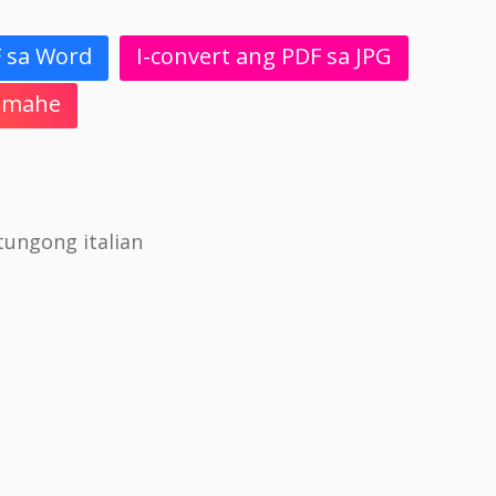
F sa Word
I-convert ang PDF sa JPG
 Imahe
tungong italian