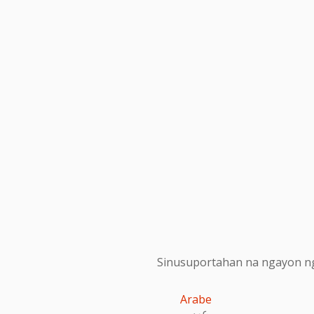
Sinusuportahan na ngayon ng
Arabe
عربى