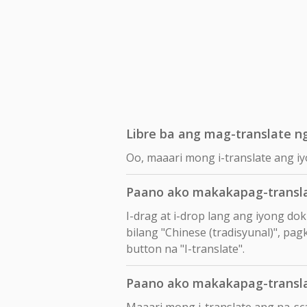
Libre ba ang mag-translate ng
Oo, maaari mong i-translate ang iyo
Paano ako makakapag-translat
I-drag at i-drop lang ang iyong d
bilang "Chinese (tradisyunal)", pag
button na "I-translate".
Paano ako makakapag-translat
Maaari mong i-translate ang na-sca