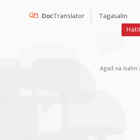
Doc
Translator
Tagasalin
Hati
Agad na Isalin