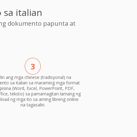
sa italian
ang dokumento papunta at
3
alin ang mga chinese (tradisyonal) na
nto sa italian sa maraming mga format
pisina (Word, Excel, PowerPoint, PDF,
fice, teksto) sa pamamagitan lamang ng
load ng mga ito sa aming libreng online
na tagasalin.