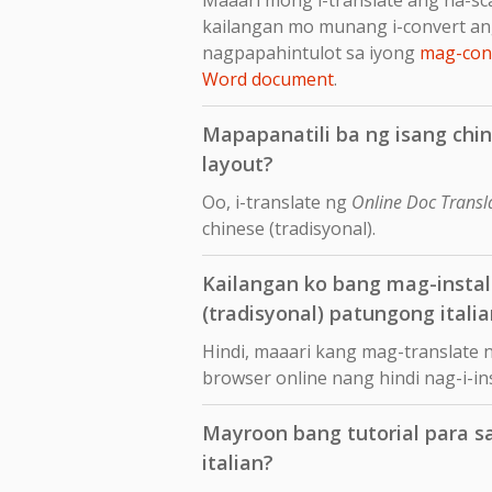
kailangan mo munang i-convert an
nagpapahintulot sa iyong
mag-conv
Word document
.
Mapapanatili ba ng isang chin
layout?
Oo, i-translate ng
Online Doc Transl
chinese (tradisyonal).
Kailangan ko bang mag-insta
(tradisyonal) patungong itali
Hindi, maaari kang mag-translate 
browser online nang hindi nag-i-i
Mayroon bang tutorial para s
italian?