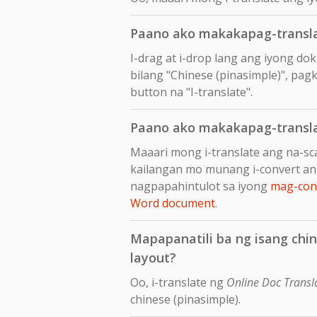
Paano ako makakapag-transla
I-drag at i-drop lang ang iyong d
bilang "Chinese (pinasimple)", pagk
button na "I-translate".
Paano ako makakapag-transla
Maaari mong i-translate ang na-sc
kailangan mo munang i-convert an
nagpapahintulot sa iyong
mag-conv
Word document
.
Mapapanatili ba ng isang chi
layout?
Oo, i-translate ng
Online Doc Transl
chinese (pinasimple).