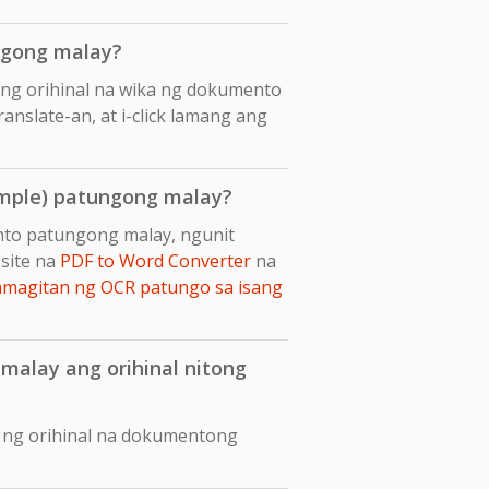
ngong malay?
ang orihinal na wika ng dokumento
anslate-an, at i-click lamang ang
imple) patungong malay?
ento patungong malay, ngunit
site na
PDF to Word Converter
na
amagitan ng OCR patungo sa isang
malay ang orihinal nitong
t ng orihinal na dokumentong