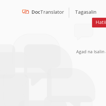
Doc
Translator
Tagasalin
Hati
Agad na Isali