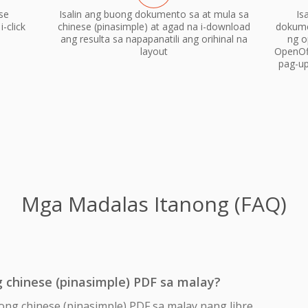
se
Isalin ang buong dokumento sa at mula sa
Is
-click
chinese (pinasimple) at agad na i-download
dokume
ang resulta sa napapanatili ang orihinal na
ng o
layout
OpenOf
pag-up
Mga Madalas Itanong (FAQ)
g chinese (pinasimple) PDF sa malay?
ong chinese (pinasimple) PDF sa malay nang libre.