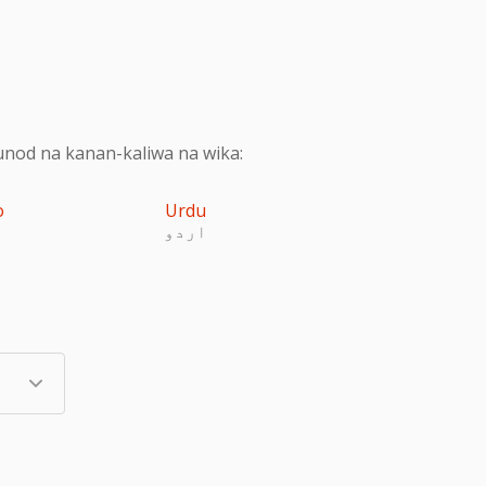
nod na kanan-kaliwa na wika:
o
Urdu
اردو