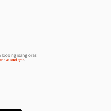
 loob ng isang oras.
mino at kondisyon
.