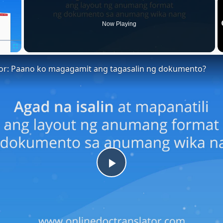
Now Playing
Fullscreen
tor: Paano ko magagamit ang tagasalin ng dokumento?
Play
Video