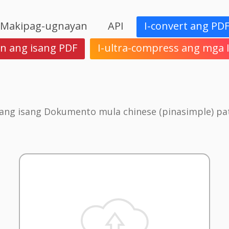
Makipag-ugnayan
API
I-convert ang PD
in ang isang PDF
I-ultra-compress ang mga
n ang isang Dokumento mula chinese (pinasimple) p