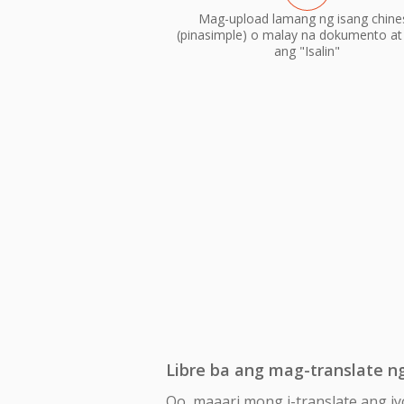
Mag-upload lamang ng isang chine
(pinasimple) o malay na dokumento at i
ang "Isalin"
Libre ba ang mag-translate n
Oo, maaari mong i-translate ang iy