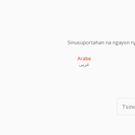
Sinusuportahan na ngayon ng
Arabe
عربى