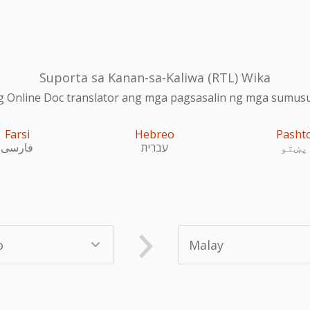
Suporta sa Kanan-sa-Kaliwa (RTL) Wika
 Online Doc translator ang mga pagsasalin ng mga sumusu
Farsi
Hebreo
Pasht
پښتو
עִברִית
فارسی