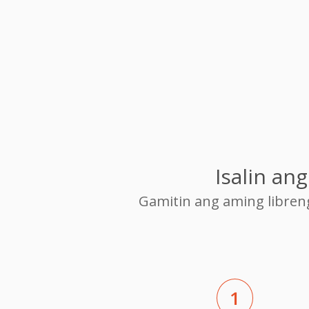
Isalin a
Gamitin ang aming libre
1