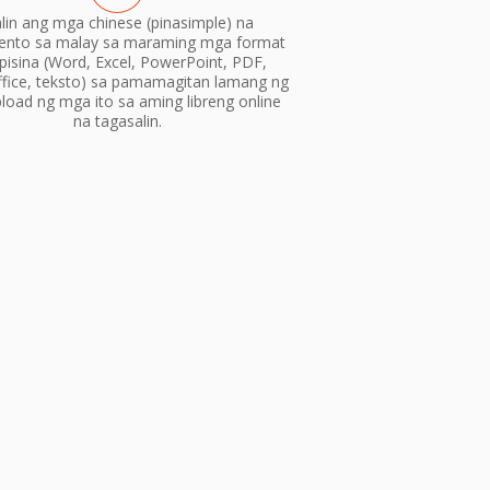
alin ang mga chinese (pinasimple) na
nto sa malay sa maraming mga format
pisina (Word, Excel, PowerPoint, PDF,
fice, teksto) sa pamamagitan lamang ng
load ng mga ito sa aming libreng online
na tagasalin.