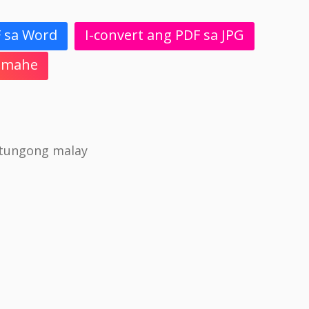
F sa Word
I-convert ang PDF sa JPG
 Imahe
atungong malay