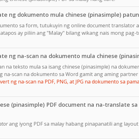
te ng dokumento mula chinese (pinasimple) patu
okumento sa form, tutukuyin ng online document translator 
atapos ay piliin ang "Malay" bilang wikang nais mong pag-tr
te ng na-scan na dokumento mula chinese (pinas
an na teksto mula sa isang chinese (pinasimple) na dokum
g na-scan na dokumento sa Word gamit ang aming partner 
ert ng na-scan na PDF, PNG, at JPG na dokumento sa pam
nese (pinasimple) PDF document na na-translate sa 
ator
ang iyong PDF sa malay habang pinapanatili ang layou