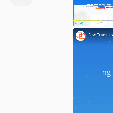
Play
Unmute
Doc Transla