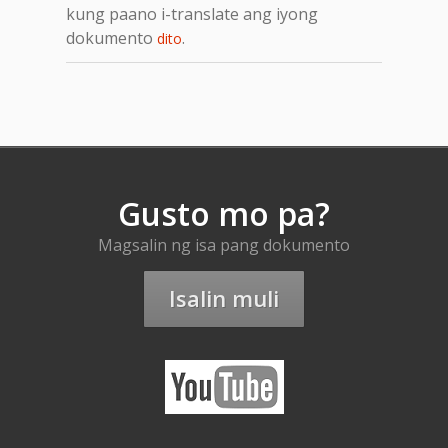
kung paano i-translate ang iyong
dokumento
.
dito
Gusto mo pa?
Magsalin ng isa pang dokumento
Isalin muli