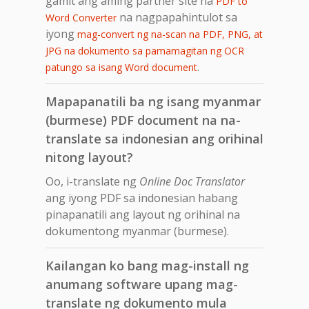
gamit ang aming partner site na
PDF to
na nagpapahintulot sa
Word Converter
iyong
mag-convert ng na-scan na PDF, PNG, at
JPG na dokumento sa pamamagitan ng OCR
.
patungo sa isang Word document
Mapapanatili ba ng isang myanmar
(burmese) PDF document na na-
translate sa indonesian ang orihinal
nitong layout?
Oo, i-translate ng
Online Doc Translator
ang iyong PDF sa indonesian habang
pinapanatili ang layout ng orihinal na
dokumentong myanmar (burmese).
Kailangan ko bang mag-install ng
anumang software upang mag-
translate ng dokumento mula