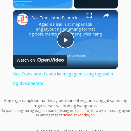
×
Play
Unmute
Fullscreen
Doc Translator: Paano ko magagamit ang tagasalin ng dokumento?
Play
Watch on
Video
Doc Translator: Paano ko magagamit ang tagasalin
ng dokumento?
Ang mga naupload na file ay permanenteng tinatanggal sa aming
mga server sa loob ng isang oras.
Sa pamamagitan ng pag-upload ng isang dokumento, ikaw ay sumasang-ayon
sa aming mga
termino at kondisyon
.