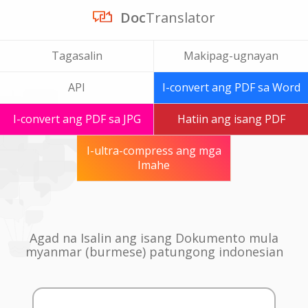
Doc
Translator
Tagasalin
Makipag-ugnayan
API
I-convert ang PDF sa Word
I-convert ang PDF sa JPG
Hatiin ang isang PDF
I-ultra-compress ang mga
Imahe
Agad na Isalin ang isang Dokumento mula
myanmar (burmese) patungong indonesian