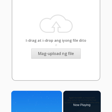
I-drag at i-drop ang iyong file dito
o
Mag-upload ng file
×
Now Playing