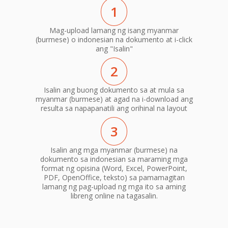
1
Mag-upload lamang ng isang myanmar
(burmese) o indonesian na dokumento at i-click
ang "Isalin"
2
Isalin ang buong dokumento sa at mula sa
myanmar (burmese) at agad na i-download ang
resulta sa napapanatili ang orihinal na layout
3
Isalin ang mga myanmar (burmese) na
dokumento sa indonesian sa maraming mga
format ng opisina (Word, Excel, PowerPoint,
PDF, OpenOffice, teksto) sa pamamagitan
lamang ng pag-upload ng mga ito sa aming
libreng online na tagasalin.