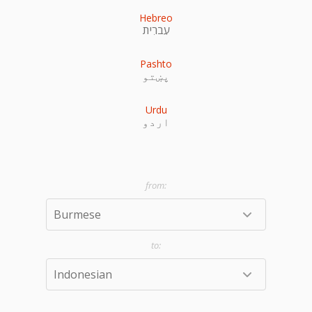
Hebreo
עִברִית
Pashto
پښتو
Urdu
اردو