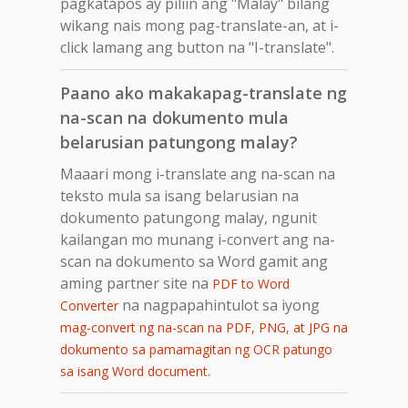
pagkatapos ay piliin ang "Malay" bilang
wikang nais mong pag-translate-an, at i-
click lamang ang button na "I-translate".
Paano ako makakapag-translate ng
na-scan na dokumento mula
belarusian patungong malay?
Maaari mong i-translate ang na-scan na
teksto mula sa isang belarusian na
dokumento patungong malay, ngunit
kailangan mo munang i-convert ang na-
scan na dokumento sa Word gamit ang
aming partner site na
PDF to Word
na nagpapahintulot sa iyong
Converter
mag-convert ng na-scan na PDF, PNG, at JPG na
dokumento sa pamamagitan ng OCR patungo
.
sa isang Word document