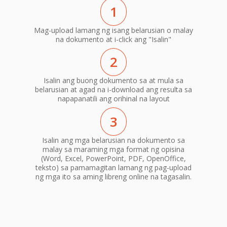
1
Mag-upload lamang ng isang belarusian o malay
na dokumento at i-click ang "Isalin"
2
Isalin ang buong dokumento sa at mula sa
belarusian at agad na i-download ang resulta sa
napapanatili ang orihinal na layout
3
Isalin ang mga belarusian na dokumento sa
malay sa maraming mga format ng opisina
(Word, Excel, PowerPoint, PDF, OpenOffice,
teksto) sa pamamagitan lamang ng pag-upload
ng mga ito sa aming libreng online na tagasalin.