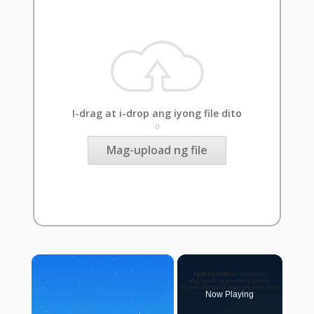
I-drag at i-drop ang iyong file dito
o
Mag-upload ng file
×
Now Playing