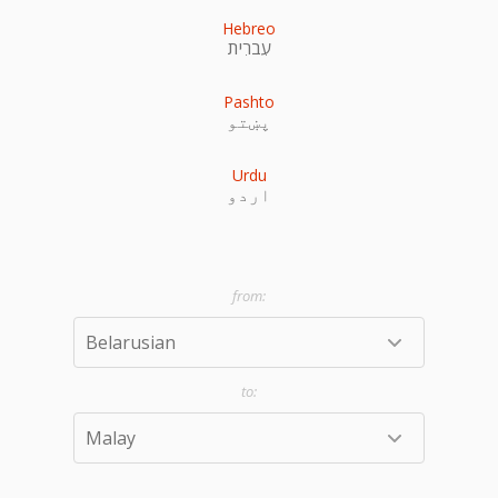
Hebreo
עִברִית
Pashto
پښتو
Urdu
اردو