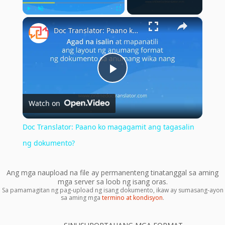
×
Play
Unmute
Fullscreen
Doc Translator: Paano ko magagamit ang tagasalin ng dokumento?
Play
Watch on
Video
Doc Translator: Paano ko magagamit ang tagasalin
ng dokumento?
Ang mga naupload na file ay permanenteng tinatanggal sa aming
mga server sa loob ng isang oras.
Sa pamamagitan ng pag-upload ng isang dokumento, ikaw ay sumasang-ayon
sa aming mga
termino at kondisyon
.