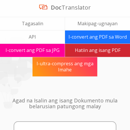
Doc
Translator
Tagasalin
Makipag-ugnayan
API
I-convert ang PDF sa Word
I-convert ang PDF sa JPG
Hatiin ang isang PDF
I-ultra-compress ang mga
Imahe
Agad na Isalin ang isang Dokumento mula
belarusian patungong malay