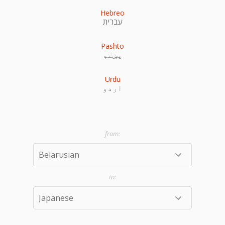
Hebreo
עִברִית
Pashto
پښتو
Urdu
اردو