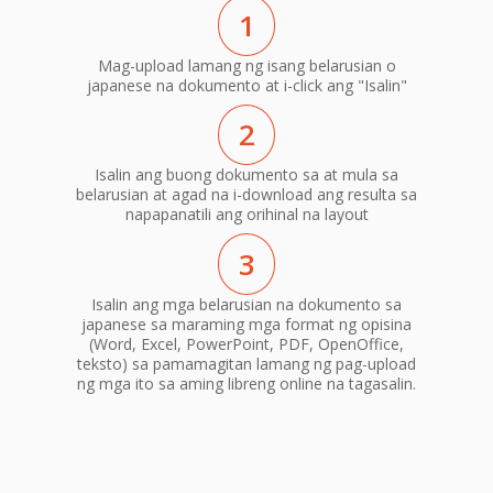
1
Mag-upload lamang ng isang belarusian o
japanese na dokumento at i-click ang "Isalin"
2
Isalin ang buong dokumento sa at mula sa
belarusian at agad na i-download ang resulta sa
napapanatili ang orihinal na layout
3
Isalin ang mga belarusian na dokumento sa
japanese sa maraming mga format ng opisina
(Word, Excel, PowerPoint, PDF, OpenOffice,
teksto) sa pamamagitan lamang ng pag-upload
ng mga ito sa aming libreng online na tagasalin.