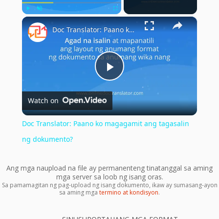
×
Play
Unmute
Fullscreen
Doc Translator: Paano ko magagamit ang tagasalin ng dokumento?
Play
Watch on
Video
Doc Translator: Paano ko magagamit ang tagasalin
ng dokumento?
Ang mga naupload na file ay permanenteng tinatanggal sa aming
mga server sa loob ng isang oras.
Sa pamamagitan ng pag-upload ng isang dokumento, ikaw ay sumasang-ayon
sa aming mga
termino at kondisyon
.