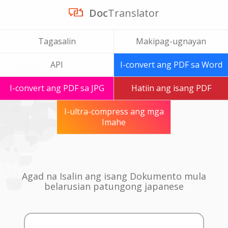
Doc
Translator
Tagasalin
Makipag-ugnayan
API
I-convert ang PDF sa Word
I-convert ang PDF sa JPG
Hatiin ang isang PDF
I-ultra-compress ang mga
Imahe
Agad na Isalin ang isang Dokumento mula
belarusian patungong japanese