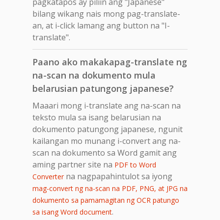
pagkatapos ay piliin ang "Japanese"
bilang wikang nais mong pag-translate-
an, at i-click lamang ang button na "I-
translate".
Paano ako makakapag-translate ng
na-scan na dokumento mula
belarusian patungong japanese?
Maaari mong i-translate ang na-scan na
teksto mula sa isang belarusian na
dokumento patungong japanese, ngunit
kailangan mo munang i-convert ang na-
scan na dokumento sa Word gamit ang
aming partner site na
PDF to Word
na nagpapahintulot sa iyong
Converter
mag-convert ng na-scan na PDF, PNG, at JPG na
dokumento sa pamamagitan ng OCR patungo
.
sa isang Word document