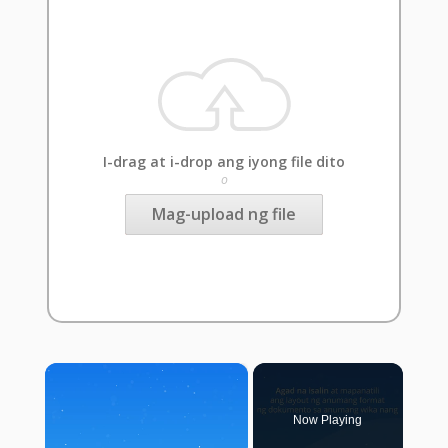
I-drag at i-drop ang iyong file dito
o
Mag-upload ng file
×
Now Playing