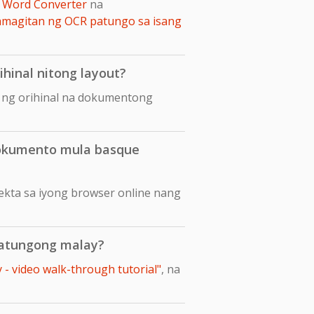
 Word Converter
na
amagitan ng OCR patungo sa isang
hinal nitong layout?
t ng orihinal na dokumentong
dokumento mula basque
kta sa iyong browser online nang
patungong malay?
- video walk-through tutorial"
, na