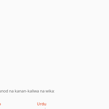
nod na kanan-kaliwa na wika:
o
Urdu
اردو