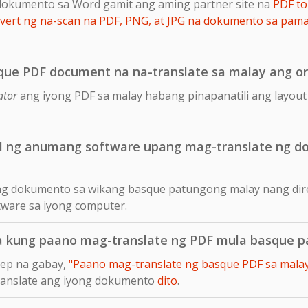
dokumento sa Word gamit ang aming partner site na
PDF to
ert ng na-scan na PDF, PNG, at JPG na dokumento sa pam
que PDF document na na-translate sa malay ang ori
ator
ang iyong PDF sa malay habang pinapanatili ang layou
ll ng anumang software upang mag-translate ng 
 ng dokumento sa wikang basque patungong malay nang dire
tware sa iyong computer.
sa kung paano mag-translate ng PDF mula basque 
tep na gabay,
"Paano mag-translate ng basque PDF sa malay 
translate ang iyong dokumento
dito
.