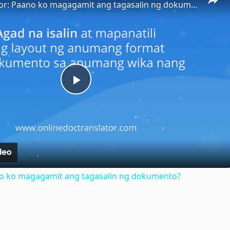
Doc Translator: Paano ko magagamit ang tagasalin ng dokumento?
Play
Video
no ko magagamit ang tagasalin ng dokumento?