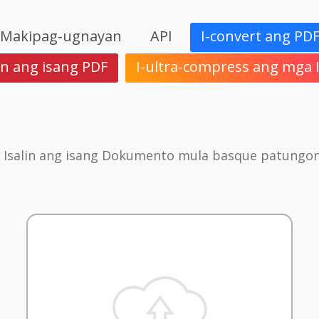
Makipag-ugnayan
API
I-convert ang PD
in ang isang PDF
I-ultra-compress ang mga
 Isalin ang isang Dokumento mula basque patungo