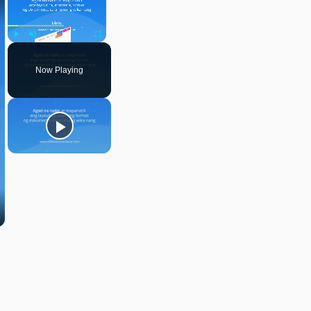
Play
Unmute
Fullscreen
Now Playing