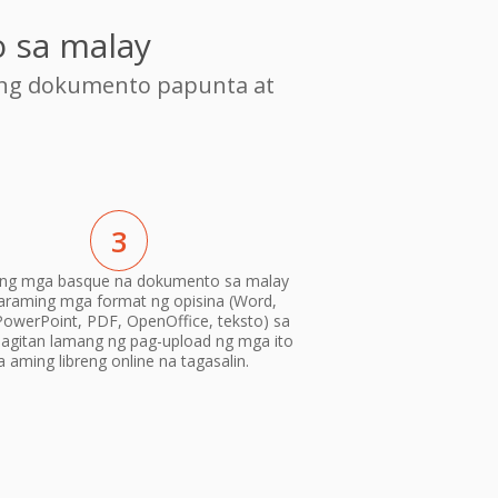
 sa malay
ang dokumento papunta at
3
 ang mga basque na dokumento sa malay
araming mga format ng opisina (Word,
PowerPoint, PDF, OpenOffice, teksto) sa
gitan lamang ng pag-upload ng mga ito
a aming libreng online na tagasalin.