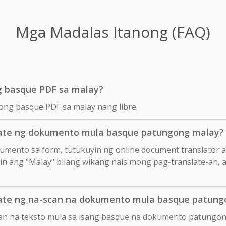
Mga Madalas Itanong (FAQ)
g basque PDF sa malay?
yong basque PDF sa malay nang libre.
ate ng dokumento mula basque patungong malay?
okumento sa form, tutukuyin ng online document translator 
in ang "Malay" bilang wikang nais mong pag-translate-an, at
ate ng na-scan na dokumento mula basque patung
can na teksto mula sa isang basque na dokumento patungon