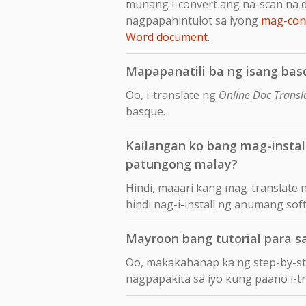
munang i-convert ang na-scan na 
nagpapahintulot sa iyong
mag-conv
Word document
.
Mapapanatili ba ng isang bas
Oo, i-translate ng
Online Doc Transl
basque.
Kailangan ko bang mag-insta
patungong malay?
Hindi, maaari kang mag-translate
hindi nag-i-install ng anumang sof
Mayroon bang tutorial para 
Oo, makakahanap ka ng step-by-s
nagpapakita sa iyo kung paano i-