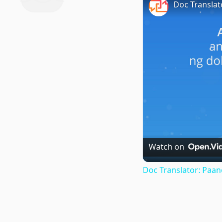
Watch on
Doc Translator: Paa