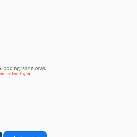
 loob ng isang oras.
mino at kondisyon
.
×
×