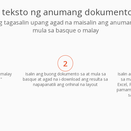
ng teksto ng anumang dokumento
ng tagasalin upang agad na maisalin ang anum
mula sa basque o malay
2
 malay
Isalin ang buong dokumento sa at mula sa
Isalin
n"
basque at agad na i-download ang resulta sa
sa m
napapanatili ang orihinal na layout
Excel, 
pamama
s