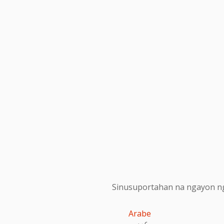
Sinusuportahan na ngayon ng
Arabe
عربى