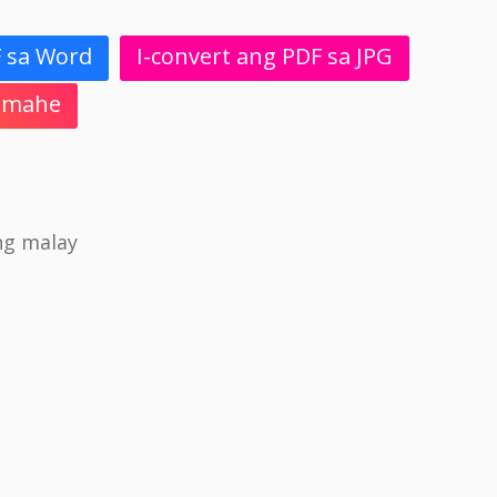
F sa Word
I-convert ang PDF sa JPG
 Imahe
ng malay