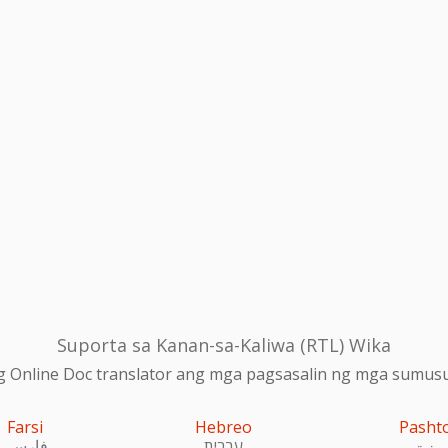
Suporta sa Kanan-sa-Kaliwa (RTL) Wika
 Online Doc translator ang mga pagsasalin ng mga sumusu
Farsi
Hebreo
Pasht
پښتو
עִברִית
فارسی