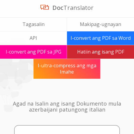
Doc
Translator
Tagasalin
Makipag-ugnayan
API
I-convert ang PDF sa Word
I-convert ang PDF sa JPG
Hatiin ang isang PDF
I-ultra-compress ang mga
Imahe
Agad na Isalin ang isang Dokumento mula
azerbaijani patungong italian