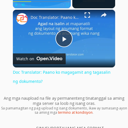
×
Play
Unmute
Fullscreen
Doc Translator: Paano ko magagamit ang tagasalin ng dokumento?
Play
Watch on
Video
Doc Translator: Paano ko magagamit ang tagasalin
ng dokumento?
Ang mga naupload na file ay permanenteng tinatanggal sa aming
mga server sa loob ng isang oras.
Sa pamamagitan ng pag-upload ng isang dokumento, ikaw ay sumasang-ayon
sa aming mga
termino at kondisyon
.