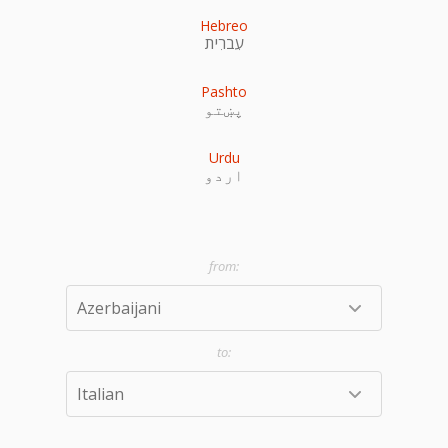
Hebreo
עִברִית
Pashto
پښتو
Urdu
اردو