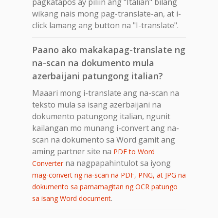
pagkatapos ay piliin ang "Italian" bilang
wikang nais mong pag-translate-an, at i-
click lamang ang button na "I-translate".
Paano ako makakapag-translate ng
na-scan na dokumento mula
azerbaijani patungong italian?
Maaari mong i-translate ang na-scan na
teksto mula sa isang azerbaijani na
dokumento patungong italian, ngunit
kailangan mo munang i-convert ang na-
scan na dokumento sa Word gamit ang
aming partner site na
PDF to Word
na nagpapahintulot sa iyong
Converter
mag-convert ng na-scan na PDF, PNG, at JPG na
dokumento sa pamamagitan ng OCR patungo
.
sa isang Word document