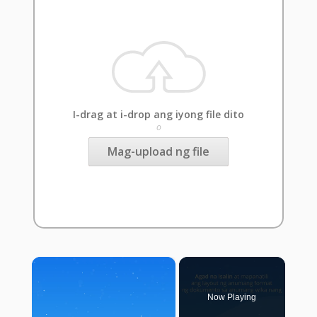
I-drag at i-drop ang iyong file dito
o
Mag-upload ng file
×
Now Playing