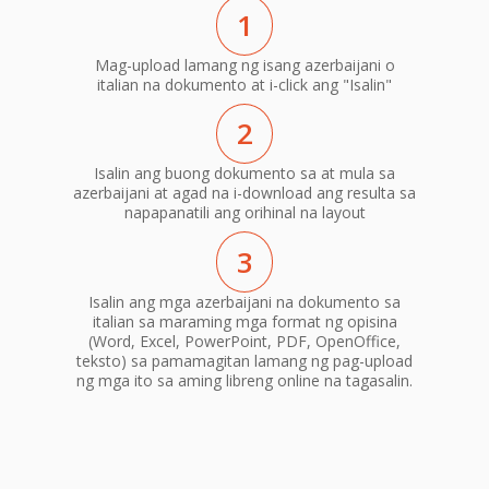
1
Mag-upload lamang ng isang azerbaijani o
italian na dokumento at i-click ang "Isalin"
2
Isalin ang buong dokumento sa at mula sa
azerbaijani at agad na i-download ang resulta sa
napapanatili ang orihinal na layout
3
Isalin ang mga azerbaijani na dokumento sa
italian sa maraming mga format ng opisina
(Word, Excel, PowerPoint, PDF, OpenOffice,
teksto) sa pamamagitan lamang ng pag-upload
ng mga ito sa aming libreng online na tagasalin.