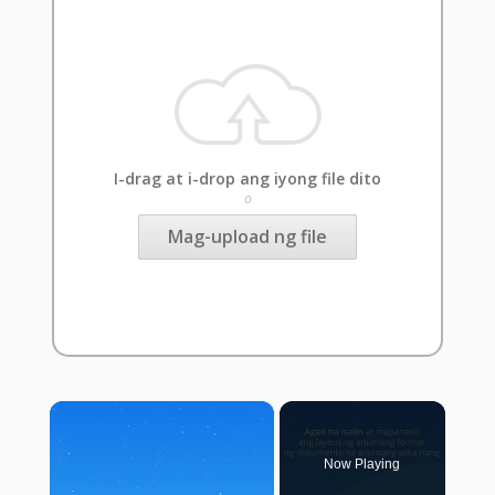
I-drag at i-drop ang iyong file dito
o
Mag-upload ng file
×
Now Playing