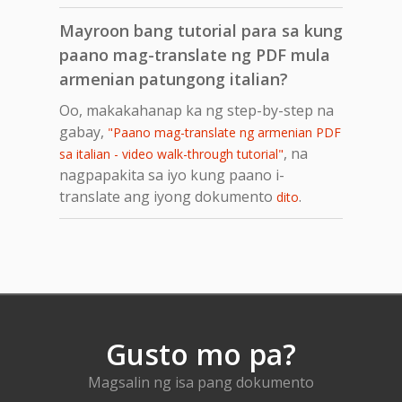
Mayroon bang tutorial para sa kung
paano mag-translate ng PDF mula
armenian patungong italian?
Oo, makakahanap ka ng step-by-step na
gabay,
"Paano mag-translate ng armenian PDF
, na
sa italian - video walk-through tutorial"
nagpapakita sa iyo kung paano i-
translate ang iyong dokumento
.
dito
Gusto mo pa?
Magsalin ng isa pang dokumento