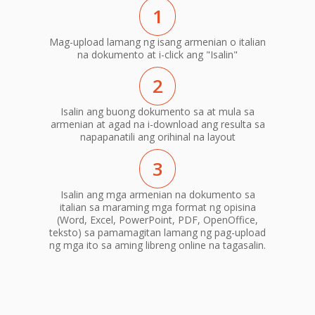
1
Mag-upload lamang ng isang armenian o italian
na dokumento at i-click ang "Isalin"
2
Isalin ang buong dokumento sa at mula sa
armenian at agad na i-download ang resulta sa
napapanatili ang orihinal na layout
3
Isalin ang mga armenian na dokumento sa
italian sa maraming mga format ng opisina
(Word, Excel, PowerPoint, PDF, OpenOffice,
teksto) sa pamamagitan lamang ng pag-upload
ng mga ito sa aming libreng online na tagasalin.