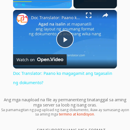
×
Play
Unmute
Fullscreen
Doc Translator: Paano ko magagamit ang tagasalin ng dokumento?
Play
Watch on
Video
Doc Translator: Paano ko magagamit ang tagasalin
ng dokumento?
Ang mga naupload na file ay permanenteng tinatanggal sa aming
mga server sa loob ng isang oras.
Sa pamamagitan ng pag-upload ng isang dokumento, ikaw ay sumasang-ayon
sa aming mga
termino at kondisyon
.