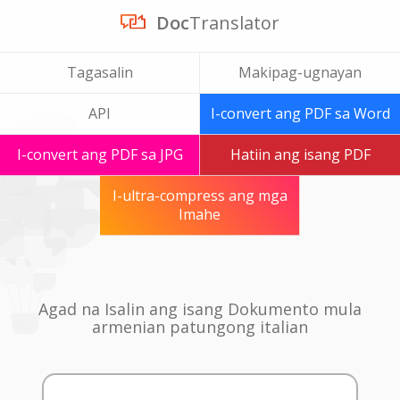
Doc
Translator
Tagasalin
Makipag-ugnayan
API
I-convert ang PDF sa Word
I-convert ang PDF sa JPG
Hatiin ang isang PDF
I-ultra-compress ang mga
Imahe
Agad na Isalin ang isang Dokumento mula
armenian patungong italian