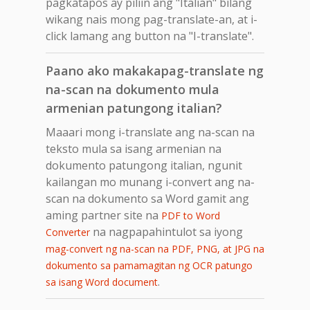
pagkatapos ay piliin ang "Italian" bilang
wikang nais mong pag-translate-an, at i-
click lamang ang button na "I-translate".
Paano ako makakapag-translate ng
na-scan na dokumento mula
armenian patungong italian?
Maaari mong i-translate ang na-scan na
teksto mula sa isang armenian na
dokumento patungong italian, ngunit
kailangan mo munang i-convert ang na-
scan na dokumento sa Word gamit ang
aming partner site na
PDF to Word
na nagpapahintulot sa iyong
Converter
mag-convert ng na-scan na PDF, PNG, at JPG na
dokumento sa pamamagitan ng OCR patungo
.
sa isang Word document