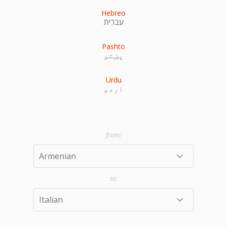
Hebreo
עִברִית
Pashto
پښتو
Urdu
اردو