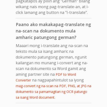
pagkatapos ay piliin ang "German" bilang
wikang nais mong pag-translate-an, at i-
click lamang ang button na "I-translate".
Paano ako makakapag-translate ng
na-scan na dokumento mula
amharic patungong german?
Maaari mong i-translate ang na-scan na
teksto mula sa isang amharic na
dokumento patungong german, ngunit
kailangan mo munang i-convert ang na-
scan na dokumento sa Word gamit ang
aming partner site na
PDF to Word
na nagpapahintulot sa iyong
Converter
mag-convert ng na-scan na PDF, PNG, at JPG na
dokumento sa pamamagitan ng OCR patungo
.
sa isang Word document