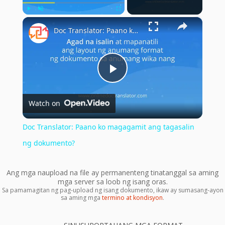
×
Play
Unmute
Fullscreen
Doc Translator: Paano ko magagamit ang tagasalin ng dokumento?
Play
Watch on
Video
Doc Translator: Paano ko magagamit ang tagasalin
ng dokumento?
Ang mga naupload na file ay permanenteng tinatanggal sa aming
mga server sa loob ng isang oras.
Sa pamamagitan ng pag-upload ng isang dokumento, ikaw ay sumasang-ayon
sa aming mga
termino at kondisyon
.