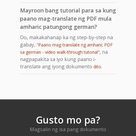
Mayroon bang tutorial para sa kung
paano mag-translate ng PDF mula
amharic patungong german?
Oo, makakahanap ka ng step-by-step na
gabay,
"Paano mag-translate ng amharic PDF
, na
sa german - video walk-through tutorial"
nagpapakita sa iyo kung paano i-
translate ang iyong dokumento
.
dito
Gusto mo pa?
Magsalin ng isa pang dokumento