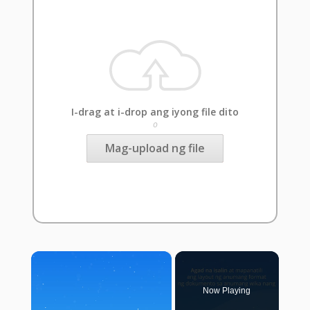
I-drag at i-drop ang iyong file dito
o
Mag-upload ng file
×
Now Playing