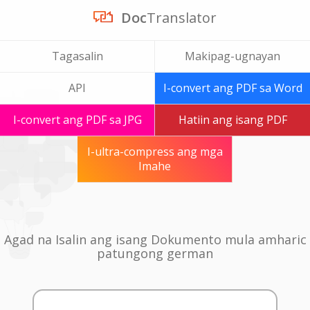
Doc
Translator
Tagasalin
Makipag-ugnayan
API
I-convert ang PDF sa Word
I-convert ang PDF sa JPG
Hatiin ang isang PDF
I-ultra-compress ang mga
Imahe
Agad na Isalin ang isang Dokumento mula amharic
patungong german