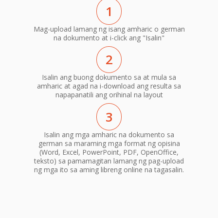
1
Mag-upload lamang ng isang amharic o german
na dokumento at i-click ang "Isalin"
2
Isalin ang buong dokumento sa at mula sa
amharic at agad na i-download ang resulta sa
napapanatili ang orihinal na layout
3
Isalin ang mga amharic na dokumento sa
german sa maraming mga format ng opisina
(Word, Excel, PowerPoint, PDF, OpenOffice,
teksto) sa pamamagitan lamang ng pag-upload
ng mga ito sa aming libreng online na tagasalin.