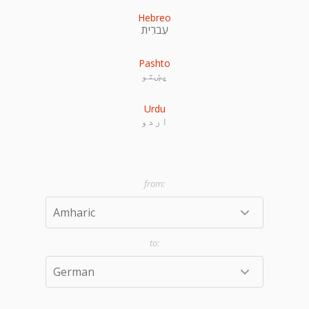
Hebreo
עִברִית
Pashto
پښتو
Urdu
اردو