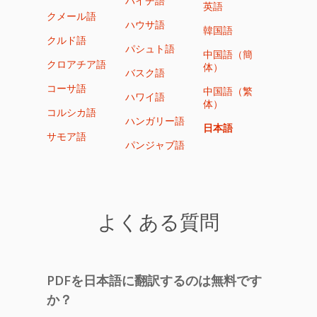
ハイチ語
英語
クメール語
ハウサ語
韓国語
クルド語
パシュト語
中国語（簡
クロアチア語
体）
バスク語
コーサ語
中国語（繁
ハワイ語
体）
コルシカ語
ハンガリー語
日本語
サモア語
パンジャブ語
よくある質問
PDFを日本語に翻訳するのは無料です
か？