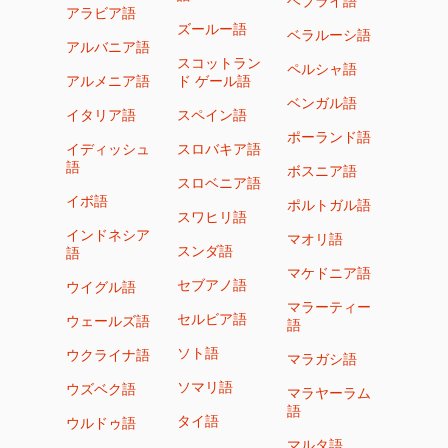
ヘブライ語
アラビア語
ズールー語
ベラルーシ語
アルバニア語
スコットラン
ペルシャ語
アルメニア語
ド ゲール語
ベンガル語
イタリア語
スペイン語
ポーランド語
イディッシュ
スロバキア語
語
ボスニア語
スロベニア語
イボ語
ポルトガル語
スワヒリ語
インドネシア
マオリ語
スンダ語
語
マケドニア語
セブアノ語
ウイグル語
マラーティー
セルビア語
ウェールズ語
語
ソト語
ウクライナ語
マラガシ語
ソマリ語
ウズベク語
マラヤーラム
語
タイ語
ウルドゥ語
マルタ語