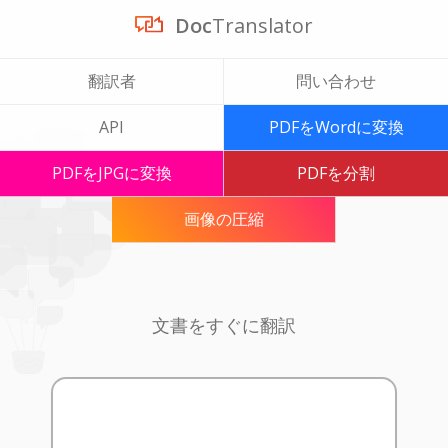
Doc
Translator
翻訳者
問い合わせ
API
PDFをWordに変換
PDFをJPGに変換
PDFを分割
画像の圧縮
文書をすぐに翻訳