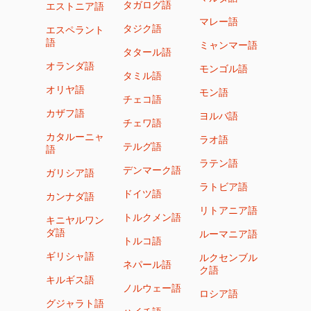
タガログ語
エストニア語
マレー語
タジク語
エスペラント
語
ミャンマー語
タタール語
オランダ語
モンゴル語
タミル語
オリヤ語
モン語
チェコ語
カザフ語
ヨルバ語
チェワ語
カタルーニャ
ラオ語
テルグ語
語
ラテン語
デンマーク語
ガリシア語
ラトビア語
ドイツ語
カンナダ語
リトアニア語
トルクメン語
キニヤルワン
ダ語
ルーマニア語
トルコ語
ギリシャ語
ルクセンブル
ネパール語
ク語
キルギス語
ノルウェー語
ロシア語
グジャラト語