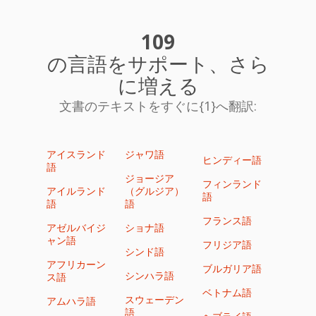
109
の言語をサポート、さら
に増える
文書のテキストをすぐに{1}へ翻訳:
アイスランド
ジャワ語
ヒンディー語
語
ジョージア
フィンランド
アイルランド
（グルジア）
語
語
語
フランス語
アゼルバイジ
ショナ語
ャン語
フリジア語
シンド語
アフリカーン
ブルガリア語
シンハラ語
ス語
ベトナム語
スウェーデン
アムハラ語
語