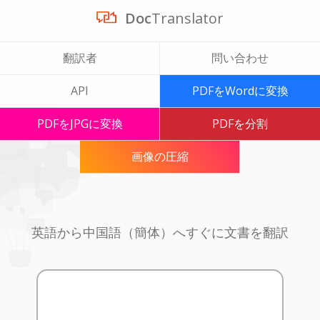
Doc
Translator
翻訳者
問い合わせ
API
PDFをWordに変換
PDFをJPGに変換
PDFを分割
画像の圧縮
英語から中国語（簡体）へすぐに文書を翻訳