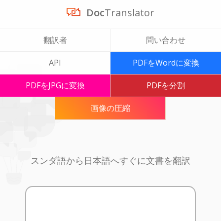
Doc
Translator
翻訳者
問い合わせ
API
PDFをWordに変換
PDFをJPGに変換
PDFを分割
画像の圧縮
スンダ語から日本語へすぐに文書を翻訳