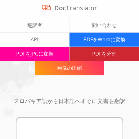
Doc
Translator
翻訳者
問い合わせ
API
PDFをWordに変換
PDFをJPGに変換
PDFを分割
画像の圧縮
スロバキア語から日本語へすぐに文書を翻訳