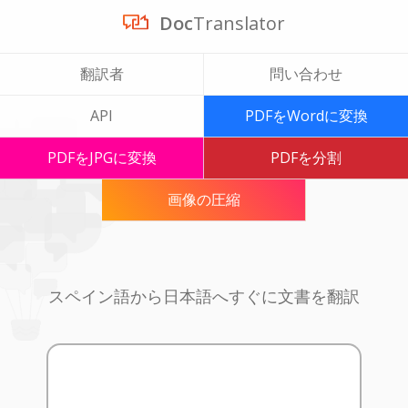
Doc
Translator
翻訳者
問い合わせ
API
PDFをWordに変換
PDFをJPGに変換
PDFを分割
画像の圧縮
スペイン語から日本語へすぐに文書を翻訳