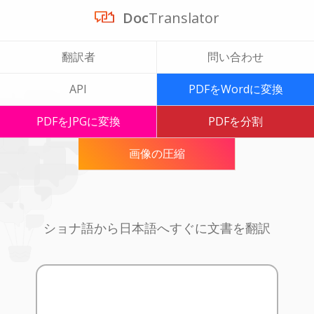
Doc
Translator
翻訳者
問い合わせ
API
PDFをWordに変換
PDFをJPGに変換
PDFを分割
画像の圧縮
ショナ語から日本語へすぐに文書を翻訳