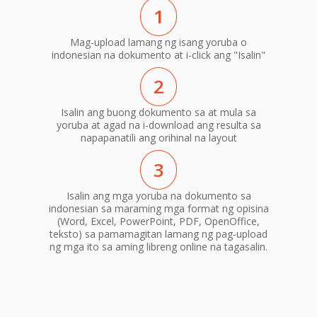
1
Mag-upload lamang ng isang yoruba o
indonesian na dokumento at i-click ang "Isalin"
2
Isalin ang buong dokumento sa at mula sa
yoruba at agad na i-download ang resulta sa
napapanatili ang orihinal na layout
3
Isalin ang mga yoruba na dokumento sa
indonesian sa maraming mga format ng opisina
(Word, Excel, PowerPoint, PDF, OpenOffice,
teksto) sa pamamagitan lamang ng pag-upload
ng mga ito sa aming libreng online na tagasalin.