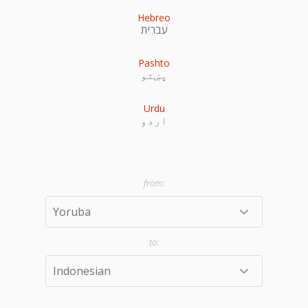
Hebreo
עִברִית
Pashto
پښتو
Urdu
اردو