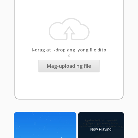
I-drag at i-drop ang iyong file dito
o
Mag-upload ng file
×
Now Playing