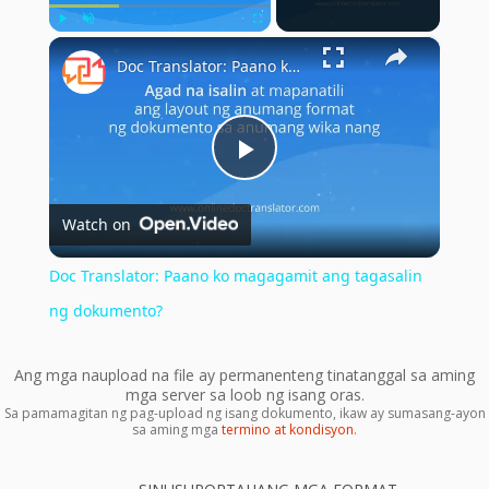
×
Play
Unmute
Fullscreen
Doc Translator: Paano ko magagamit ang tagasalin ng dokumento?
Play
Watch on
Video
Doc Translator: Paano ko magagamit ang tagasalin
ng dokumento?
Ang mga naupload na file ay permanenteng tinatanggal sa aming
mga server sa loob ng isang oras.
Sa pamamagitan ng pag-upload ng isang dokumento, ikaw ay sumasang-ayon
sa aming mga
termino at kondisyon
.