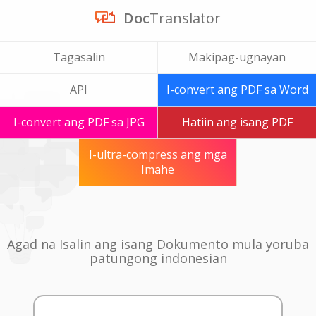
Doc
Translator
Tagasalin
Makipag-ugnayan
API
I-convert ang PDF sa Word
I-convert ang PDF sa JPG
Hatiin ang isang PDF
I-ultra-compress ang mga
Imahe
Agad na Isalin ang isang Dokumento mula yoruba
patungong indonesian