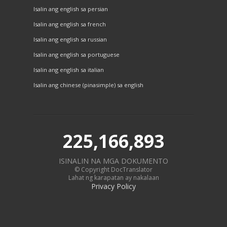
Isalin ang english sa persian
Isalin ang english sa french
Isalin ang english sa russian
Isalin ang english sa portuguese
Isalin ang english sa italian
Isalin ang chinese (pinasimple) sa english
225,166,893
ISINALIN NA MGA DOKUMENTO
© Copyright DocTranslator
Lahat ng karapatan ay nakalaan
Privacy Policy