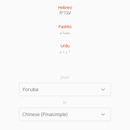
Hebreo
עִברִית
Pashto
پښتو
Urdu
اردو