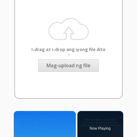
I-drag at i-drop ang iyong file dito
o
Mag-upload ng file
×
Now Playing