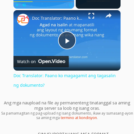
×
Play
Unmute
Fullscreen
Doc Translator: Paano ko magagamit ang tagasalin ng dokumento?
Play
Watch on
Video
Doc Translator: Paano ko magagamit ang tagasalin
ng dokumento?
Ang mga naupload na file ay permanenteng tinatanggal sa aming
mga server sa loob ng isang oras.
Sa pamamagitan ng pag-upload ng isang dokumento, ikaw ay sumasang-ayon
sa aming mga
termino at kondisyon
.