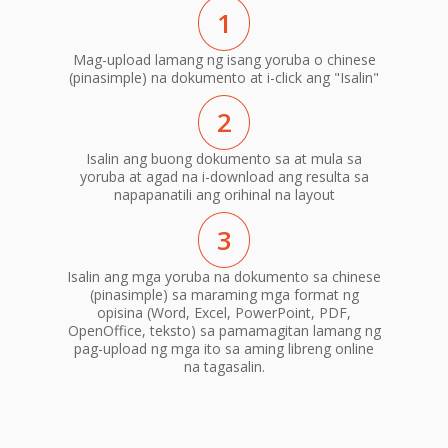
1
Mag-upload lamang ng isang yoruba o chinese
(pinasimple) na dokumento at i-click ang "Isalin"
2
Isalin ang buong dokumento sa at mula sa
yoruba at agad na i-download ang resulta sa
napapanatili ang orihinal na layout
3
Isalin ang mga yoruba na dokumento sa chinese
(pinasimple) sa maraming mga format ng
opisina (Word, Excel, PowerPoint, PDF,
OpenOffice, teksto) sa pamamagitan lamang ng
pag-upload ng mga ito sa aming libreng online
na tagasalin.