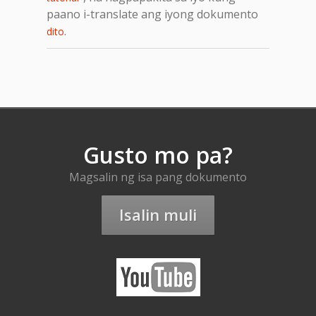
paano i-translate ang iyong dokumento
.
dito
Gusto mo pa?
Magsalin ng isa pang dokumento
Isalin muli