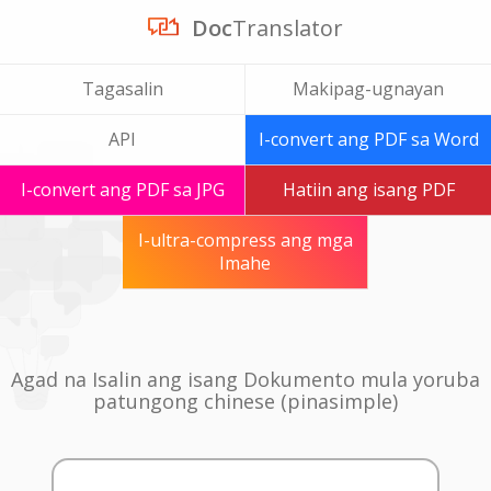
Doc
Translator
Tagasalin
Makipag-ugnayan
API
I-convert ang PDF sa Word
I-convert ang PDF sa JPG
Hatiin ang isang PDF
I-ultra-compress ang mga
Imahe
Agad na Isalin ang isang Dokumento mula yoruba
patungong chinese (pinasimple)