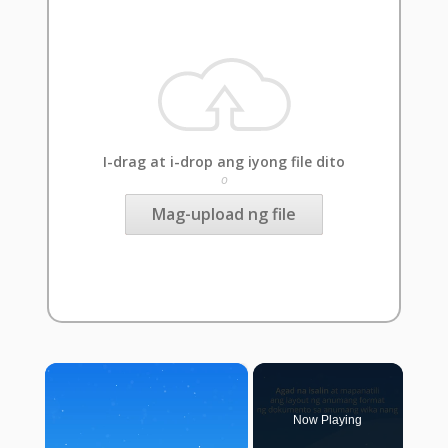
I-drag at i-drop ang iyong file dito
o
Mag-upload ng file
×
Now Playing