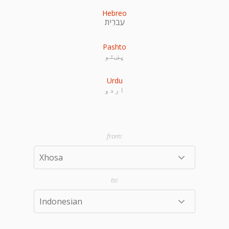
Hebreo
עִברִית
Pashto
پښتو
Urdu
اردو