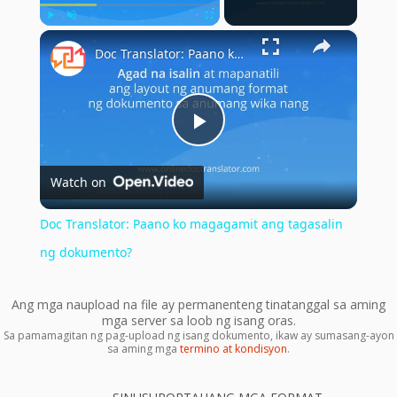
×
Play
Unmute
Fullscreen
Doc Translator: Paano ko magagamit ang tagasalin ng dokumento?
Play
Watch on
Video
Doc Translator: Paano ko magagamit ang tagasalin
ng dokumento?
Ang mga naupload na file ay permanenteng tinatanggal sa aming
mga server sa loob ng isang oras.
Sa pamamagitan ng pag-upload ng isang dokumento, ikaw ay sumasang-ayon
sa aming mga
termino at kondisyon
.