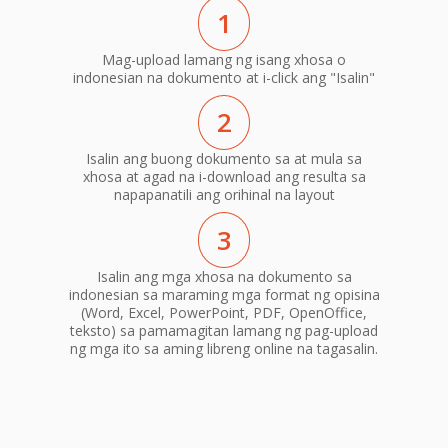
1
Mag-upload lamang ng isang xhosa o
indonesian na dokumento at i-click ang "Isalin"
2
Isalin ang buong dokumento sa at mula sa
xhosa at agad na i-download ang resulta sa
napapanatili ang orihinal na layout
3
Isalin ang mga xhosa na dokumento sa
indonesian sa maraming mga format ng opisina
(Word, Excel, PowerPoint, PDF, OpenOffice,
teksto) sa pamamagitan lamang ng pag-upload
ng mga ito sa aming libreng online na tagasalin.