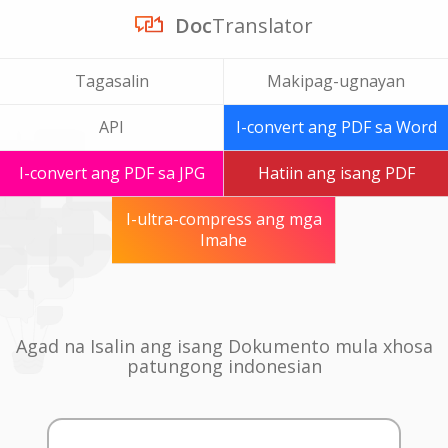
Doc
Translator
Tagasalin
Makipag-ugnayan
API
I-convert ang PDF sa Word
I-convert ang PDF sa JPG
Hatiin ang isang PDF
I-ultra-compress ang mga
Imahe
Agad na Isalin ang isang Dokumento mula xhosa
patungong indonesian