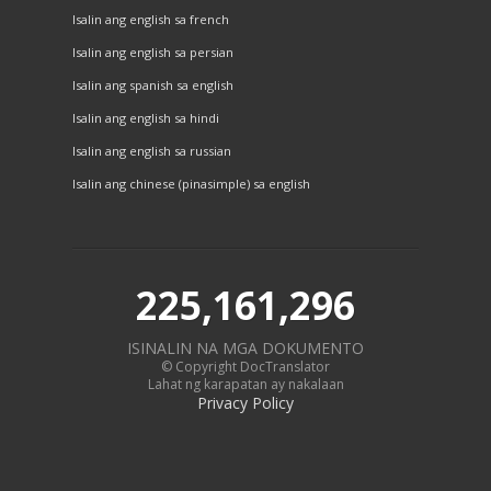
Isalin ang english sa french
Isalin ang english sa persian
Isalin ang spanish sa english
Isalin ang english sa hindi
Isalin ang english sa russian
Isalin ang chinese (pinasimple) sa english
225,161,296
ISINALIN NA MGA DOKUMENTO
© Copyright DocTranslator
Lahat ng karapatan ay nakalaan
Privacy Policy