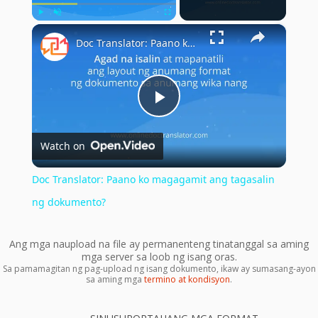
×
Play
Unmute
Fullscreen
Doc Translator: Paano ko magagamit ang tagasalin ng dokumento?
Play
Watch on
Video
Doc Translator: Paano ko magagamit ang tagasalin
ng dokumento?
Ang mga naupload na file ay permanenteng tinatanggal sa aming
mga server sa loob ng isang oras.
Sa pamamagitan ng pag-upload ng isang dokumento, ikaw ay sumasang-ayon
sa aming mga
termino at kondisyon
.