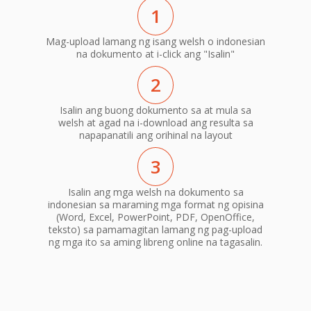
1
Mag-upload lamang ng isang welsh o indonesian
na dokumento at i-click ang "Isalin"
2
Isalin ang buong dokumento sa at mula sa
welsh at agad na i-download ang resulta sa
napapanatili ang orihinal na layout
3
Isalin ang mga welsh na dokumento sa
indonesian sa maraming mga format ng opisina
(Word, Excel, PowerPoint, PDF, OpenOffice,
teksto) sa pamamagitan lamang ng pag-upload
ng mga ito sa aming libreng online na tagasalin.