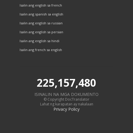
Isalin ang english sa french
Isalin ang spanish sa english
Isalin ang english sa russian
Isalin ang english sa persian
Isalin ang english sa hindi
Isalin ang french sa english
225,157,480
ISINALIN NA MGA DOKUMENTO
© Copyright DocTranslator
Lahat ng karapatan ay nakalaan
Privacy Policy