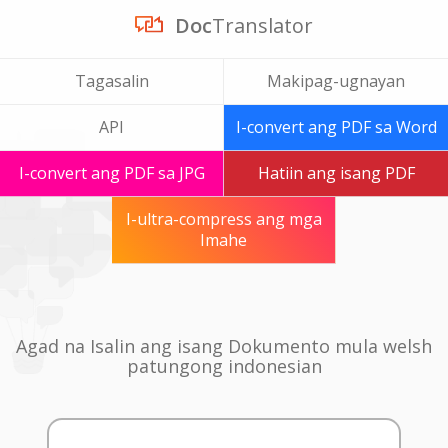
Doc
Translator
Tagasalin
Makipag-ugnayan
API
I-convert ang PDF sa Word
I-convert ang PDF sa JPG
Hatiin ang isang PDF
I-ultra-compress ang mga
Imahe
Agad na Isalin ang isang Dokumento mula welsh
patungong indonesian