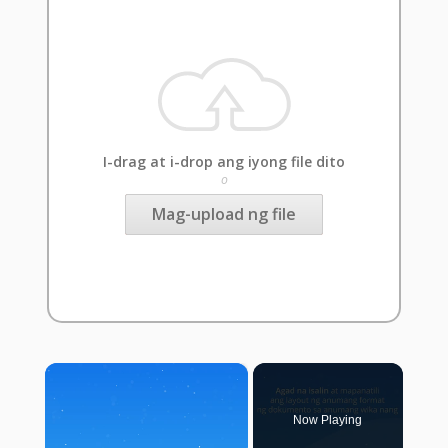
I-drag at i-drop ang iyong file dito
o
Mag-upload ng file
×
Now Playing