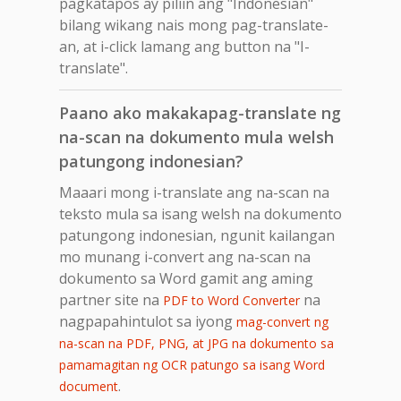
pagkatapos ay piliin ang "Indonesian"
bilang wikang nais mong pag-translate-
an, at i-click lamang ang button na "I-
translate".
Paano ako makakapag-translate ng
na-scan na dokumento mula welsh
patungong indonesian?
Maaari mong i-translate ang na-scan na
teksto mula sa isang welsh na dokumento
patungong indonesian, ngunit kailangan
mo munang i-convert ang na-scan na
dokumento sa Word gamit ang aming
partner site na
na
PDF to Word Converter
nagpapahintulot sa iyong
mag-convert ng
na-scan na PDF, PNG, at JPG na dokumento sa
pamamagitan ng OCR patungo sa isang Word
.
document