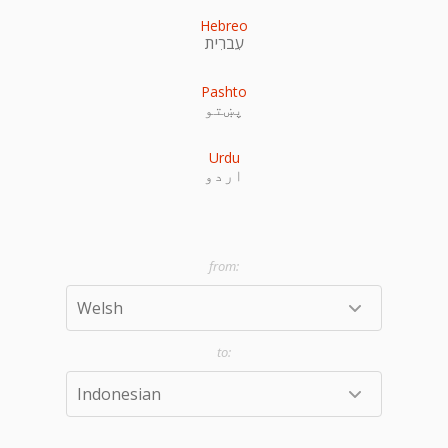
Hebreo
עִברִית
Pashto
پښتو
Urdu
اردو