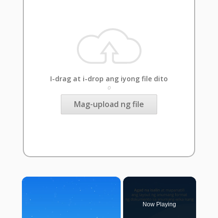
I-drag at i-drop ang iyong file dito
o
Mag-upload ng file
×
Now Playing