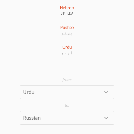
Hebreo
עִברִית
Pashto
پښتو
Urdu
اردو