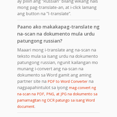
ay piliin ang "Russian" bilang wikang nais
mong pag-translate-an, at i-click lamang
ang button na "I-translate".
Paano ako makakapag-translate ng
na-scan na dokumento mula urdu
patungong russian?
Maaari mong i-translate ang na-scan na
teksto mula sa isang urdu na dokumento
patungong russian, ngunit kailangan mo
munang i-convert ang na-scan na
dokumento sa Word gamit ang aming
partner site na
na
PDF to Word Converter
nagpapahintulot sa iyong
mag-convert ng
na-scan na PDF, PNG, at JPG na dokumento sa
pamamagitan ng OCR patungo sa isang Word
.
document