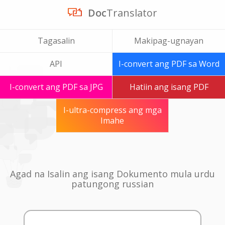
Doc
Translator
Tagasalin
Makipag-ugnayan
API
I-convert ang PDF sa Word
I-convert ang PDF sa JPG
Hatiin ang isang PDF
I-ultra-compress ang mga
Imahe
Agad na Isalin ang isang Dokumento mula urdu
patungong russian