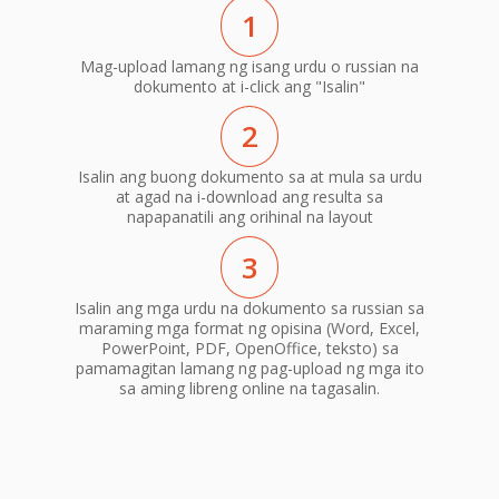
1
Mag-upload lamang ng isang urdu o russian na
dokumento at i-click ang "Isalin"
2
Isalin ang buong dokumento sa at mula sa urdu
at agad na i-download ang resulta sa
napapanatili ang orihinal na layout
3
Isalin ang mga urdu na dokumento sa russian sa
maraming mga format ng opisina (Word, Excel,
PowerPoint, PDF, OpenOffice, teksto) sa
pamamagitan lamang ng pag-upload ng mga ito
sa aming libreng online na tagasalin.