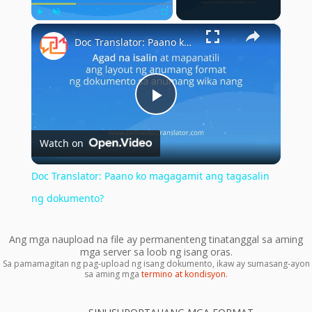
×
Play
Unmute
Fullscreen
Doc Translator: Paano ko magagamit ang tagasalin ng dokumento?
Play
Watch on
Video
Doc Translator: Paano ko magagamit ang tagasalin
ng dokumento?
Ang mga naupload na file ay permanenteng tinatanggal sa aming
mga server sa loob ng isang oras.
Sa pamamagitan ng pag-upload ng isang dokumento, ikaw ay sumasang-ayon
sa aming mga
termino at kondisyon
.