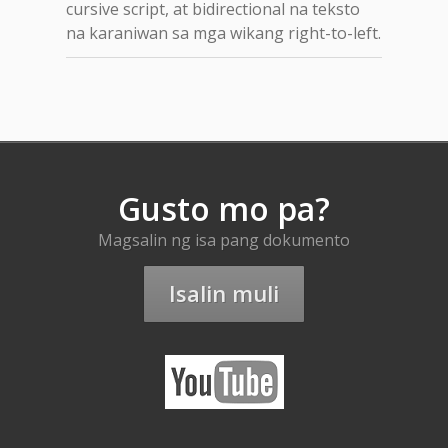
cursive script, at bidirectional na teksto
na karaniwan sa mga wikang right-to-left.
Gusto mo pa?
Magsalin ng isa pang dokumento
Isalin muli