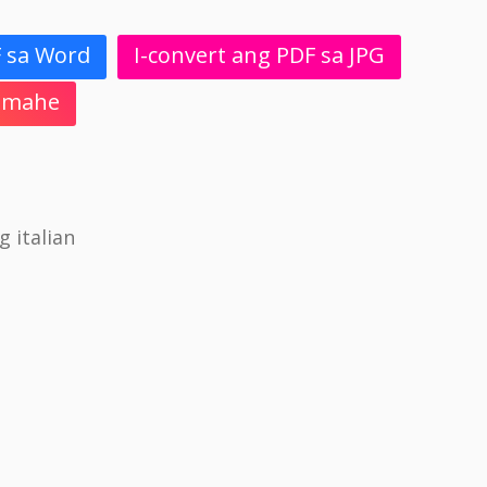
F sa Word
I-convert ang PDF sa JPG
 Imahe
 italian