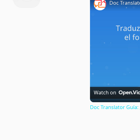
Doc Translat
Watch on
Doc Translator Guía