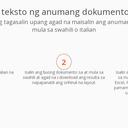
g teksto ng anumang dokumento 
ng tagasalin upang agad na maisalin ang anum
mula sa swahili o italian
2
alian na
Isalin ang buong dokumento sa at mula sa
Isalin
swahili at agad na i-download ang resulta sa
sa m
napapanatili ang orihinal na layout
Excel, 
pamama
s