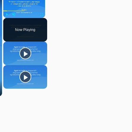
Play
Unmute
Fullscreen
Now Playing