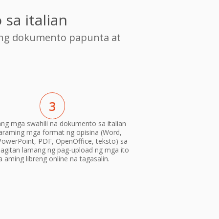
sa italian
ang dokumento papunta at
3
 ang mga swahili na dokumento sa italian
araming mga format ng opisina (Word,
PowerPoint, PDF, OpenOffice, teksto) sa
gitan lamang ng pag-upload ng mga ito
a aming libreng online na tagasalin.