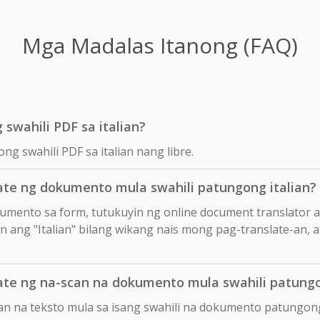
Mga Madalas Itanong (FAQ)
 swahili PDF sa italian?
ng swahili PDF sa italian nang libre.
te ng dokumento mula swahili patungong italian?
okumento sa form, tutukuyin ng online document translator 
iin ang "Italian" bilang wikang nais mong pag-translate-an, a
te ng na-scan na dokumento mula swahili patungo
an na teksto mula sa isang swahili na dokumento patungong