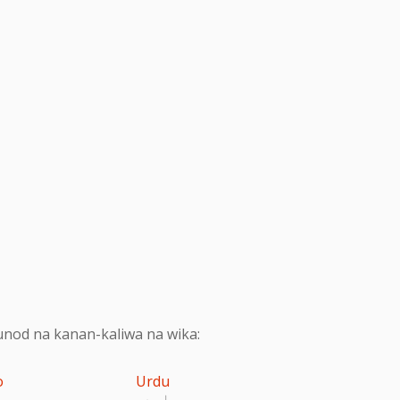
nod na kanan-kaliwa na wika:
o
Urdu
اردو