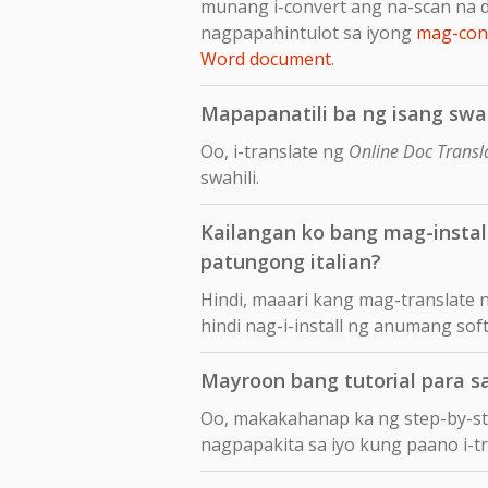
munang i-convert ang na-scan na 
nagpapahintulot sa iyong
mag-conv
Word document
.
Mapapanatili ba ng isang swah
Oo, i-translate ng
Online Doc Transl
swahili.
Kailangan ko bang mag-insta
patungong italian?
Hindi, maaari kang mag-translate 
hindi nag-i-install ng anumang sof
Mayroon bang tutorial para s
Oo, makakahanap ka ng step-by-s
nagpapakita sa iyo kung paano i-