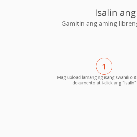
Isalin an
Gamitin ang aming libre
1
Mag-upload lamang ng isang swahili o it
dokumento at i-click ang "Isalin"