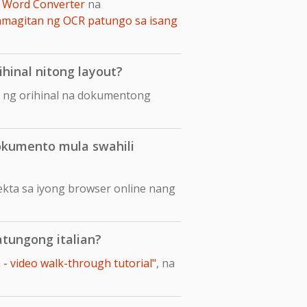
 Word Converter
na
amagitan ng OCR patungo sa isang
ihinal nitong layout?
ut ng orihinal na dokumentong
okumento mula swahili
ekta sa iyong browser online nang
atungong italian?
 - video walk-through tutorial"
, na