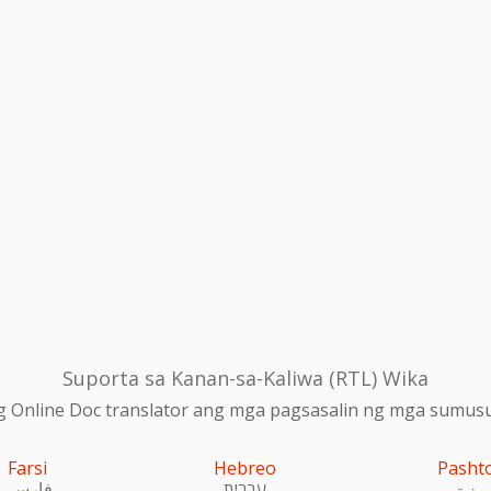
Suporta sa Kanan-sa-Kaliwa (RTL) Wika
 Online Doc translator ang mga pagsasalin ng mga sumusu
Farsi
Hebreo
Pasht
پښتو
עִברִית
فارسی