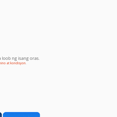
 loob ng isang oras.
mino at kondisyon
.
×
×