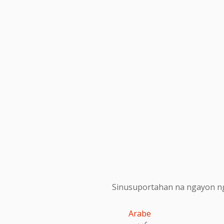
Sinusuportahan na ngayon ng
Arabe
عربى