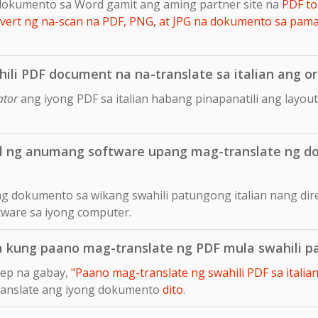
dokumento sa Word gamit ang aming partner site na
PDF to
ert ng na-scan na PDF, PNG, at JPG na dokumento sa pam
ili PDF document na na-translate sa italian ang or
ator
ang iyong PDF sa italian habang pinapanatili ang layo
ll ng anumang software upang mag-translate ng d
ng dokumento sa wikang swahili patungong italian nang dir
tware sa iyong computer.
a kung paano mag-translate ng PDF mula swahili p
tep na gabay,
"Paano mag-translate ng swahili PDF sa italian
translate ang iyong dokumento
dito
.