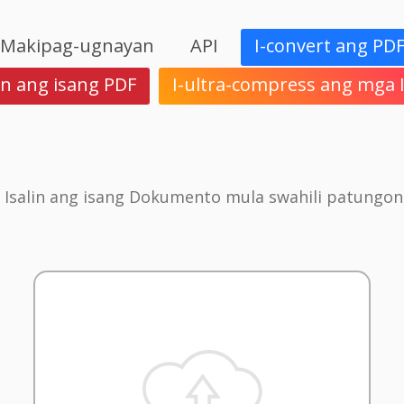
Makipag-ugnayan
API
I-convert ang PD
in ang isang PDF
I-ultra-compress ang mga
 Isalin ang isang Dokumento mula swahili patungong