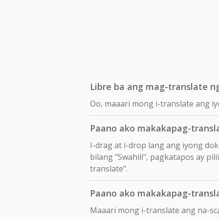
Libre ba ang mag-translate ng
Oo, maaari mong i-translate ang iyo
Paano ako makakapag-transla
I-drag at i-drop lang ang iyong d
bilang "Swahili", pagkatapos ay pil
translate".
Paano ako makakapag-transla
Maaari mong i-translate ang na-sc