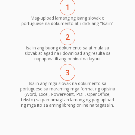
1
Mag-upload lamang ng isang slovak o
portuguese na dokumento at i-click ang "Isalin"
2
Isalin ang buong dokumento sa at mula sa
slovak at agad na i-download ang resulta sa
napapanatili ang orihinal na layout
3
Isalin ang mga slovak na dokumento sa
portuguese sa maraming mga format ng opisina
(Word, Excel, PowerPoint, PDF, OpenOffice,
teksto) sa pamamagitan lamang ng pag-upload
ng mga ito sa aming libreng online na tagasalin.