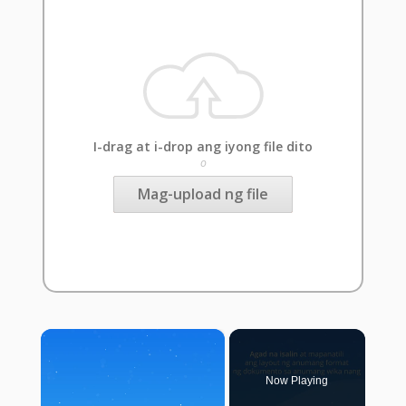
I-drag at i-drop ang iyong file dito
o
Mag-upload ng file
×
Now Playing