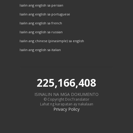
Isalin ang english sa persian
Isalin ang english sa portuguese
Isalin ang english sa french
Isalin ang english sa russian
Isalin ang chinese (pinasimple) sa english
Isalin ang english sa italian
225,166,408
ISINALIN NA MGA DOKUMENTO
© Copyright DocTranslator
Lahat ng karapatan ay nakalaan
Privacy Policy