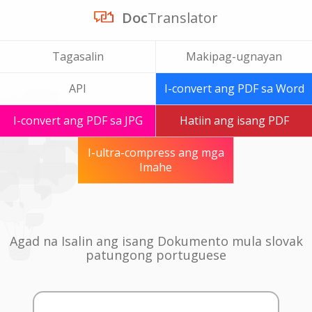
Doc
Translator
Tagasalin
Makipag-ugnayan
API
I-convert ang PDF sa Word
I-convert ang PDF sa JPG
Hatiin ang isang PDF
I-ultra-compress ang mga
Imahe
Agad na Isalin ang isang Dokumento mula slovak
patungong portuguese