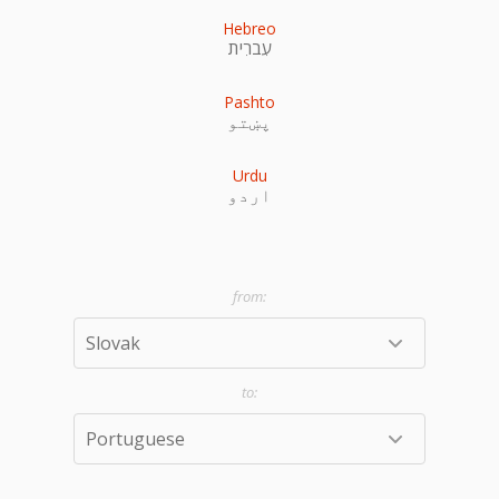
Hebreo
עִברִית
Pashto
پښتو
Urdu
اردو