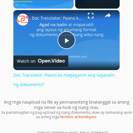
×
Play
Unmute
Fullscreen
Doc Translator: Paano ko magagamit ang tagasalin ng dokumento?
Play
Watch on
Video
Doc Translator: Paano ko magagamit ang tagasalin
ng dokumento?
Ang mga naupload na file ay permanenteng tinatanggal sa aming
mga server sa loob ng isang oras.
Sa pamamagitan ng pag-upload ng isang dokumento, ikaw ay sumasang-ayon
sa aming mga
termino at kondisyon
.