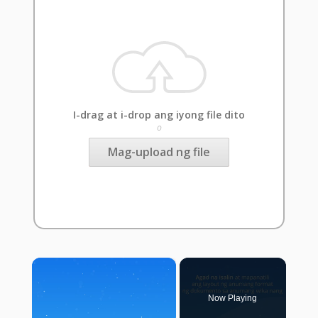
I-drag at i-drop ang iyong file dito
o
Mag-upload ng file
×
Now Playing