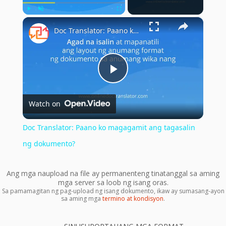
×
Play
Unmute
Fullscreen
Doc Translator: Paano ko magagamit ang tagasalin ng dokumento?
Play
Watch on
Video
Doc Translator: Paano ko magagamit ang tagasalin
ng dokumento?
Ang mga naupload na file ay permanenteng tinatanggal sa aming
mga server sa loob ng isang oras.
Sa pamamagitan ng pag-upload ng isang dokumento, ikaw ay sumasang-ayon
sa aming mga
termino at kondisyon
.