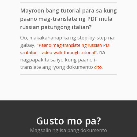
Mayroon bang tutorial para sa kung
paano mag-translate ng PDF mula
russian patungong italian?
Oo, makakahanap ka ng step-by-step na
gabay,
"Paano mag-translate ng russian PDF
, na
sa italian - video walk-through tutorial"
nagpapakita sa iyo kung paano i-
translate ang iyong dokumento
.
dito
Gusto mo pa?
Magsalin ng isa pang dokumento