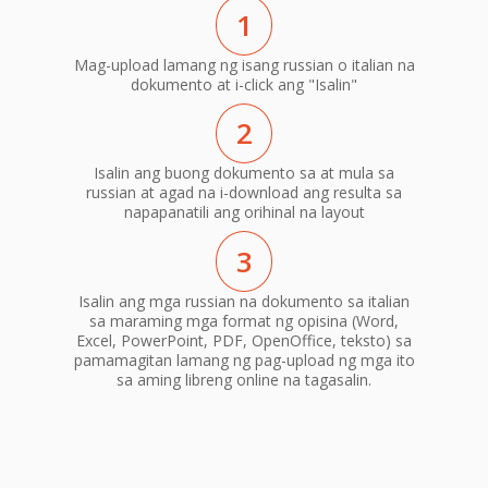
1
Mag-upload lamang ng isang russian o italian na
dokumento at i-click ang "Isalin"
2
Isalin ang buong dokumento sa at mula sa
russian at agad na i-download ang resulta sa
napapanatili ang orihinal na layout
3
Isalin ang mga russian na dokumento sa italian
sa maraming mga format ng opisina (Word,
Excel, PowerPoint, PDF, OpenOffice, teksto) sa
pamamagitan lamang ng pag-upload ng mga ito
sa aming libreng online na tagasalin.