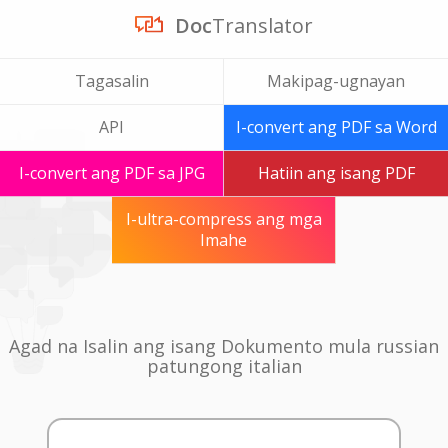
Doc
Translator
Tagasalin
Makipag-ugnayan
API
I-convert ang PDF sa Word
I-convert ang PDF sa JPG
Hatiin ang isang PDF
I-ultra-compress ang mga
Imahe
Agad na Isalin ang isang Dokumento mula russian
patungong italian