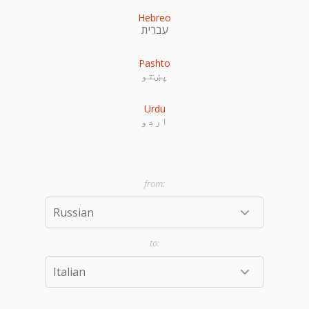
Hebreo
עִברִית
Pashto
پښتو
Urdu
اردو