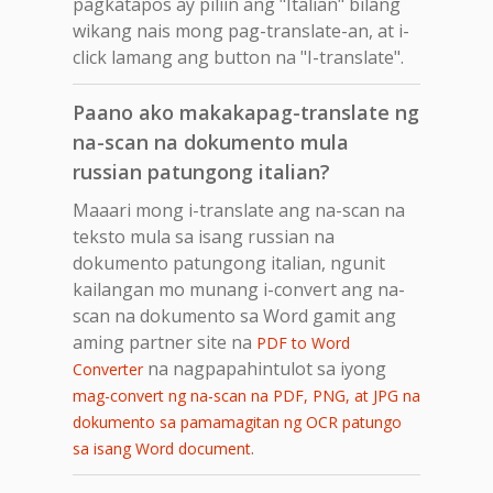
pagkatapos ay piliin ang "Italian" bilang
wikang nais mong pag-translate-an, at i-
click lamang ang button na "I-translate".
Paano ako makakapag-translate ng
na-scan na dokumento mula
russian patungong italian?
Maaari mong i-translate ang na-scan na
teksto mula sa isang russian na
dokumento patungong italian, ngunit
kailangan mo munang i-convert ang na-
scan na dokumento sa Word gamit ang
aming partner site na
PDF to Word
na nagpapahintulot sa iyong
Converter
mag-convert ng na-scan na PDF, PNG, at JPG na
dokumento sa pamamagitan ng OCR patungo
.
sa isang Word document