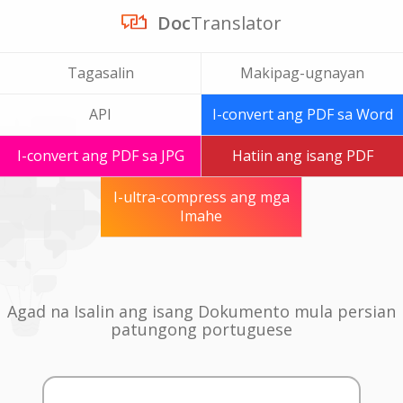
Doc
Translator
Tagasalin
Makipag-ugnayan
API
I-convert ang PDF sa Word
I-convert ang PDF sa JPG
Hatiin ang isang PDF
I-ultra-compress ang mga
Imahe
Agad na Isalin ang isang Dokumento mula persian
patungong portuguese