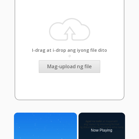
I-drag at i-drop ang iyong file dito
o
Mag-upload ng file
×
Now Playing