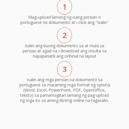
1
Mag-upload lamang ng isang persian o
portuguese na dokumento at i-click ang "Isalin"
2
Isalin ang buong dokumento sa at mula sa
persian at agad na i-download ang resulta sa
napapanatili ang orihinal na layout
3
Isalin ang mga persian na dokumento sa
portuguese sa maraming mga format ng opisina
(Word, Excel, PowerPoint, PDF, OpenOffice,
teksto) sa pamamagitan lamang ng pag-upload
ng mga ito sa aming libreng online na tagasalin.