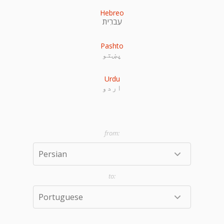
Hebreo
עִברִית
Pashto
پښتو
Urdu
اردو