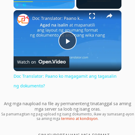
×
Play
Unmute
Fullscreen
Doc Translator: Paano ko magagamit ang tagasalin ng dokumento?
Play
Watch on
Video
Doc Translator: Paano ko magagamit ang tagasalin
ng dokumento?
Ang mga naupload na file ay permanenteng tinatanggal sa aming
mga server sa loob ng isang oras.
Sa pamamagitan ng pag-upload ng isang dokumento, ikaw ay sumasang-ayon
sa aming mga
termino at kondisyon
.