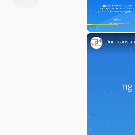
Play
Unmute
Doc Transla