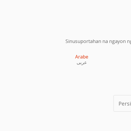
Sinusuportahan na ngayon ng
Arabe
عربى