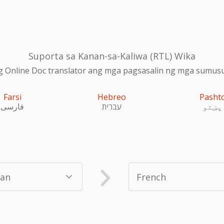
Suporta sa Kanan-sa-Kaliwa (RTL) Wika
 Online Doc translator ang mga pagsasalin ng mga sumusu
Farsi
Hebreo
Pasht
پښتو
עִברִית
فارسی