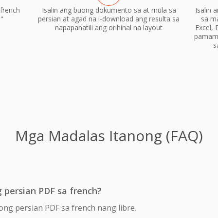
french
Isalin ang buong dokumento sa at mula sa
Isalin
n"
persian at agad na i-download ang resulta sa
sa m
napapanatili ang orihinal na layout
Excel, 
pamama
s
Mga Madalas Itanong (FAQ)
 persian PDF sa french?
ong persian PDF sa french nang libre.