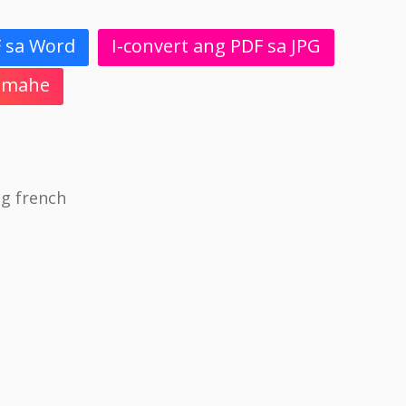
F sa Word
I-convert ang PDF sa JPG
 Imahe
g french