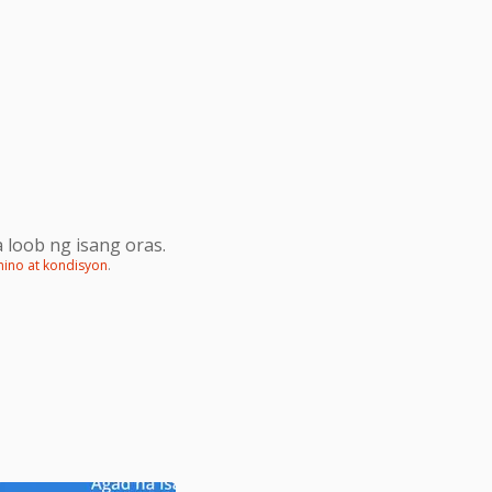
 loob ng isang oras.
mino at kondisyon
.