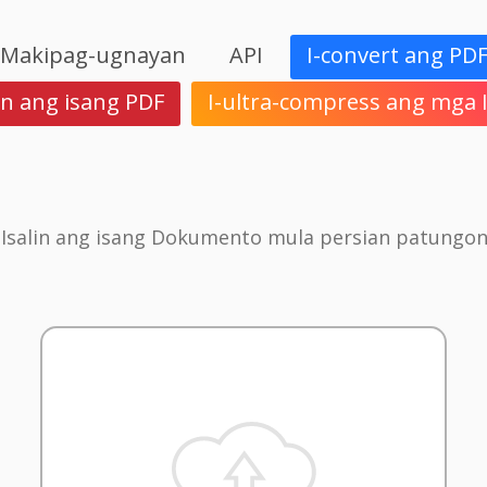
Makipag-ugnayan
API
I-convert ang PD
in ang isang PDF
I-ultra-compress ang mga
 Isalin ang isang Dokumento mula persian patungon