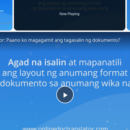
Now Playing
Fullscreen
tor: Paano ko magagamit ang tagasalin ng dokumento?
Play
Video