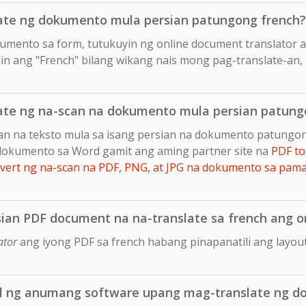
te ng dokumento mula persian patungong french?
okumento sa form, tutukuyin ng online document translator 
iin ang "French" bilang wikang nais mong pag-translate-an, a
te ng na-scan na dokumento mula persian patung
an na teksto mula sa isang persian na dokumento patungon
dokumento sa Word gamit ang aming partner site na
PDF to
ert ng na-scan na PDF, PNG, at JPG na dokumento sa pam
ian PDF document na na-translate sa french ang or
ator
ang iyong PDF sa french habang pinapanatili ang layou
ll ng anumang software upang mag-translate ng d