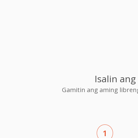
Isalin an
Gamitin ang aming libre
1