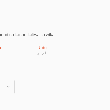
nod na kanan-kaliwa na wika:
o
Urdu
اردو