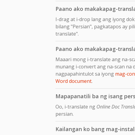
Paano ako makakapag-transla
I-drag at i-drop lang ang iyong d
bilang "Persian", pagkatapos ay pil
translate".
Paano ako makakapag-transla
Maaari mong i-translate ang na-sc
munang i-convert ang na-scan na 
nagpapahintulot sa iyong
mag-conv
Word document
.
Mapapanatili ba ng isang pers
Oo, i-translate ng
Online Doc Transl
persian.
Kailangan ko bang mag-insta