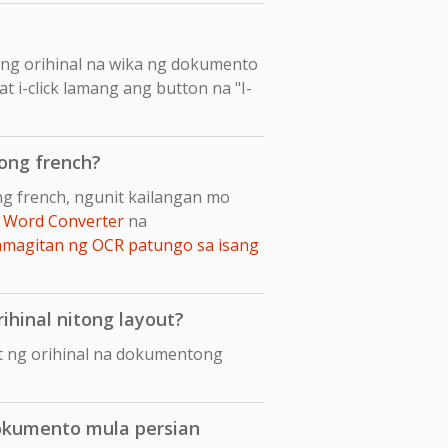
ang orihinal na wika ng dokumento
t i-click lamang ang button na "I-
ong french?
g french, ngunit kailangan mo
 Word Converter
na
amagitan ng OCR patungo sa isang
ihinal nitong layout?
t ng orihinal na dokumentong
okumento mula persian