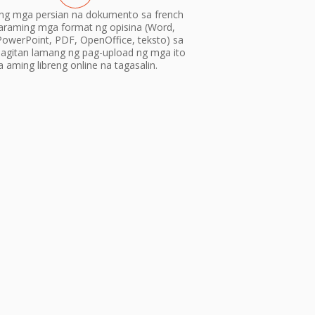
 ang mga persian na dokumento sa french
araming mga format ng opisina (Word,
PowerPoint, PDF, OpenOffice, teksto) sa
gitan lamang ng pag-upload ng mga ito
a aming libreng online na tagasalin.