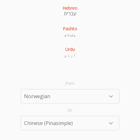
Hebreo
עִברִית
Pashto
پښتو
Urdu
اردو