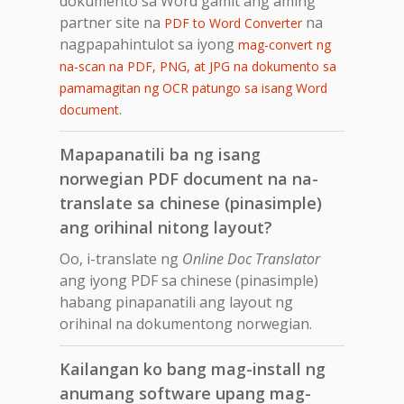
dokumento sa Word gamit ang aming
partner site na
na
PDF to Word Converter
nagpapahintulot sa iyong
mag-convert ng
na-scan na PDF, PNG, at JPG na dokumento sa
pamamagitan ng OCR patungo sa isang Word
.
document
Mapapanatili ba ng isang
norwegian PDF document na na-
translate sa chinese (pinasimple)
ang orihinal nitong layout?
Oo, i-translate ng
Online Doc Translator
ang iyong PDF sa chinese (pinasimple)
habang pinapanatili ang layout ng
orihinal na dokumentong norwegian.
Kailangan ko bang mag-install ng
anumang software upang mag-