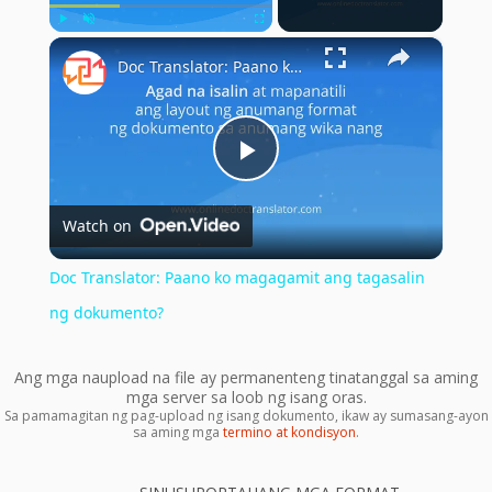
×
Play
Unmute
Fullscreen
Doc Translator: Paano ko magagamit ang tagasalin ng dokumento?
Play
Watch on
Video
Doc Translator: Paano ko magagamit ang tagasalin
ng dokumento?
Ang mga naupload na file ay permanenteng tinatanggal sa aming
mga server sa loob ng isang oras.
Sa pamamagitan ng pag-upload ng isang dokumento, ikaw ay sumasang-ayon
sa aming mga
termino at kondisyon
.