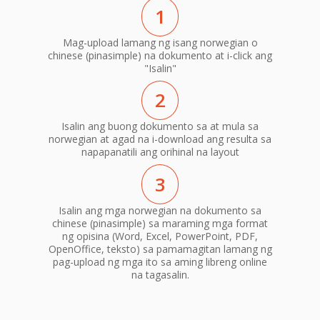
1
Mag-upload lamang ng isang norwegian o
chinese (pinasimple) na dokumento at i-click ang
"Isalin"
2
Isalin ang buong dokumento sa at mula sa
norwegian at agad na i-download ang resulta sa
napapanatili ang orihinal na layout
3
Isalin ang mga norwegian na dokumento sa
chinese (pinasimple) sa maraming mga format
ng opisina (Word, Excel, PowerPoint, PDF,
OpenOffice, teksto) sa pamamagitan lamang ng
pag-upload ng mga ito sa aming libreng online
na tagasalin.