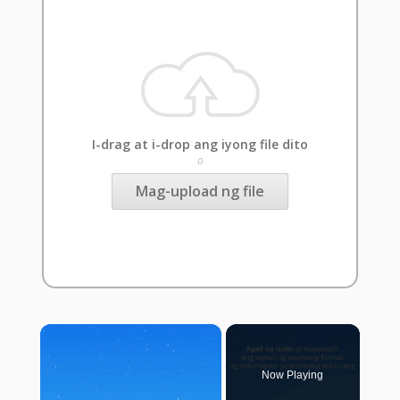
I-drag at i-drop ang iyong file dito
o
Mag-upload ng file
×
Now Playing