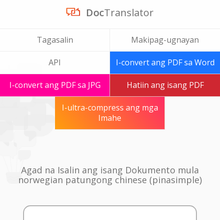
Doc
Translator
Tagasalin
Makipag-ugnayan
API
I-convert ang PDF sa Word
I-convert ang PDF sa JPG
Hatiin ang isang PDF
I-ultra-compress ang mga
Imahe
Agad na Isalin ang isang Dokumento mula
norwegian patungong chinese (pinasimple)