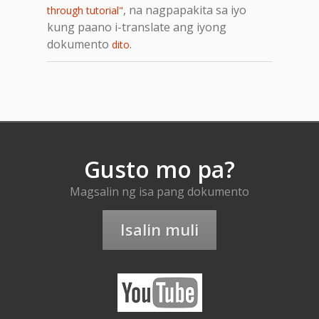
, na nagpapakita sa iyo
through tutorial"
kung paano i-translate ang iyong
dokumento
.
dito
Gusto mo pa?
Magsalin ng isa pang dokumento
Isalin muli