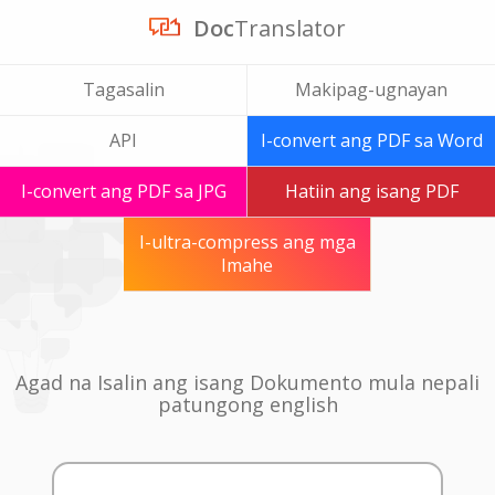
Doc
Translator
Tagasalin
Makipag-ugnayan
API
I-convert ang PDF sa Word
I-convert ang PDF sa JPG
Hatiin ang isang PDF
I-ultra-compress ang mga
Imahe
Agad na Isalin ang isang Dokumento mula nepali
patungong english