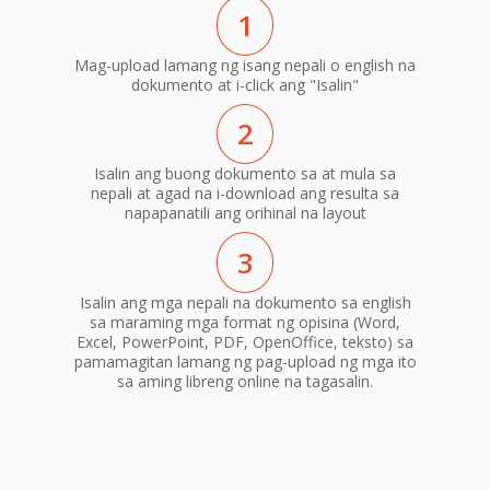
1
Mag-upload lamang ng isang nepali o english na
dokumento at i-click ang "Isalin"
2
Isalin ang buong dokumento sa at mula sa
nepali at agad na i-download ang resulta sa
napapanatili ang orihinal na layout
3
Isalin ang mga nepali na dokumento sa english
sa maraming mga format ng opisina (Word,
Excel, PowerPoint, PDF, OpenOffice, teksto) sa
pamamagitan lamang ng pag-upload ng mga ito
sa aming libreng online na tagasalin.