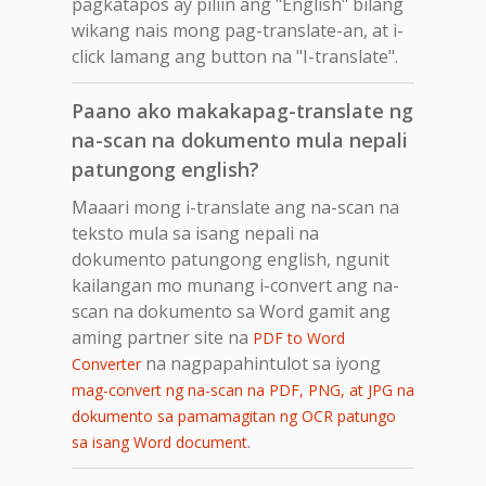
pagkatapos ay piliin ang "English" bilang
wikang nais mong pag-translate-an, at i-
click lamang ang button na "I-translate".
Paano ako makakapag-translate ng
na-scan na dokumento mula nepali
patungong english?
Maaari mong i-translate ang na-scan na
teksto mula sa isang nepali na
dokumento patungong english, ngunit
kailangan mo munang i-convert ang na-
scan na dokumento sa Word gamit ang
aming partner site na
PDF to Word
na nagpapahintulot sa iyong
Converter
mag-convert ng na-scan na PDF, PNG, at JPG na
dokumento sa pamamagitan ng OCR patungo
.
sa isang Word document