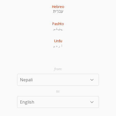
Hebreo
עִברִית
Pashto
پښتو
Urdu
اردو