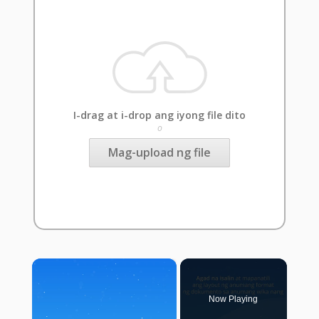
I-drag at i-drop ang iyong file dito
o
Mag-upload ng file
×
Now Playing