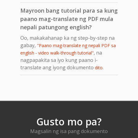
Mayroon bang tutorial para sa kung
paano mag-translate ng PDF mula
nepali patungong english?
Oo, makakahanap ka ng step-by-step na
gabay,
"Paano mag-translate ng nepali PDF sa
, na
english - video walk-through tutorial"
nagpapakita sa iyo kung paano i-
translate ang iyong dokumento
.
dito
Gusto mo pa?
Magsalin ng isa pang dokumento