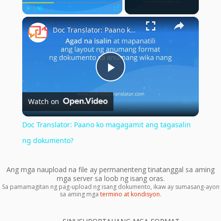
×
Play
Unmute
Fullscreen
Doc Translator: Paano ko magagamit ang tagasalin ng dokumento?
Play
Watch on
Video
Doc Translator: Paano ko magagamit ang tagasalin
ng dokumento?
Ang mga naupload na file ay permanenteng tinatanggal sa aming
mga server sa loob ng isang oras.
Sa pamamagitan ng pag-upload ng isang dokumento, ikaw ay sumasang-ayon
sa aming mga
termino at kondisyon
.