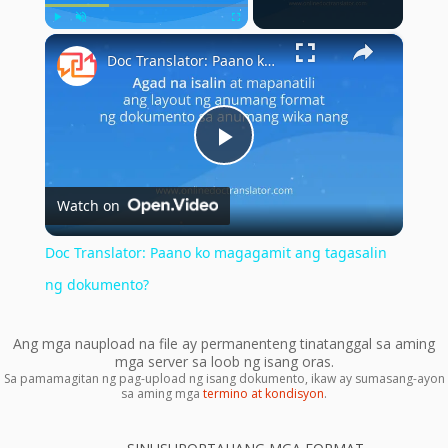
×
Play
Unmute
Fullscreen
Doc Translator: Paano ko magagamit ang tagasalin ng dokumento?
Play
Watch on
Video
Doc Translator: Paano ko magagamit ang tagasalin
ng dokumento?
Ang mga naupload na file ay permanenteng tinatanggal sa aming
mga server sa loob ng isang oras.
Sa pamamagitan ng pag-upload ng isang dokumento, ikaw ay sumasang-ayon
sa aming mga
termino at kondisyon
.