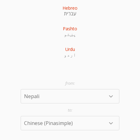
Hebreo
עִברִית
Pashto
پښتو
Urdu
اردو