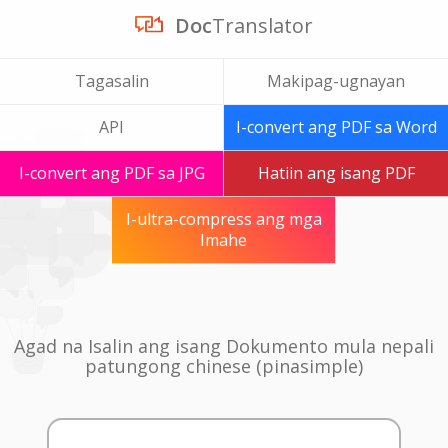
Doc
Translator
Tagasalin
Makipag-ugnayan
API
I-convert ang PDF sa Word
I-convert ang PDF sa JPG
Hatiin ang isang PDF
I-ultra-compress ang mga
Imahe
Agad na Isalin ang isang Dokumento mula nepali
patungong chinese (pinasimple)