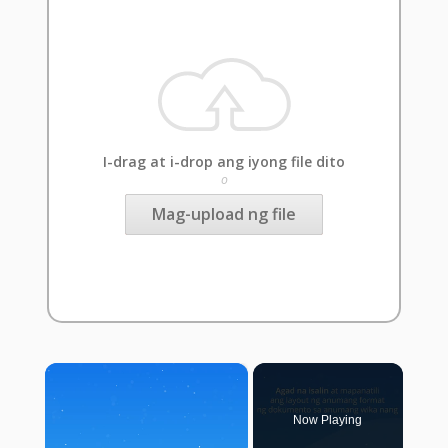
I-drag at i-drop ang iyong file dito
o
Mag-upload ng file
×
Now Playing