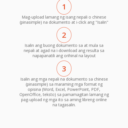
1
Mag-upload lamang ng isang nepali o chinese
(pinasimple) na dokumento at i-click ang "Isalin"
2
Isalin ang buong dokumento sa at mula sa
nepali at agad na i-download ang resulta sa
napapanatili ang orihinal na layout
3
Isalin ang mga nepali na dokumento sa chinese
(pinasimple) sa maraming mga format ng
opisina (Word, Excel, PowerPoint, PDF,
OpenOffice, teksto) sa pamamagitan lamang ng
pag-upload ng mga ito sa aming libreng online
na tagasalin.