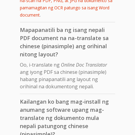
na-scan na PDF, PNG, at JPG na dokumento sa
pamamagitan ng OCR patungo sa isang Word
.
document
Mapapanatili ba ng isang nepali
PDF document na na-translate sa
chinese (pinasimple) ang orihinal
nitong layout?
Oo, i-translate ng
Online Doc Translator
ang iyong PDF sa chinese (pinasimple)
habang pinapanatili ang layout ng
orihinal na dokumentong nepali.
Kailangan ko bang mag-install ng
anumang software upang mag-
translate ng dokumento mula
nepali patungong chinese
(pinasimple)?