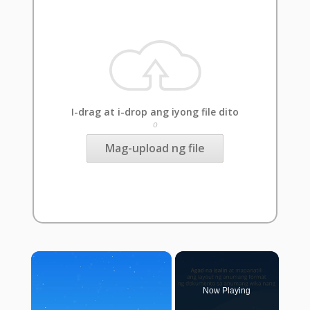
I-drag at i-drop ang iyong file dito
o
Mag-upload ng file
×
Now Playing