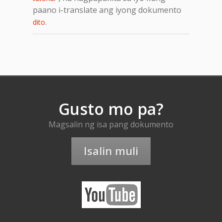
paano i-translate ang iyong dokumento
.
dito
Gusto mo pa?
Magsalin ng isa pang dokumento
Isalin muli