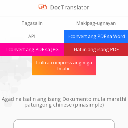
Doc
Translator
Tagasalin
Makipag-ugnayan
API
I-convert ang PDF sa Word
I-convert ang PDF sa JPG
Hatiin ang isang PDF
I-ultra-compress ang mga
Imahe
Agad na Isalin ang isang Dokumento mula marathi
patungong chinese (pinasimple)