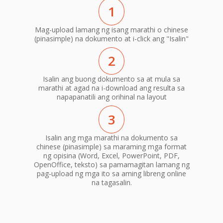
1
Mag-upload lamang ng isang marathi o chinese
(pinasimple) na dokumento at i-click ang "Isalin"
2
Isalin ang buong dokumento sa at mula sa
marathi at agad na i-download ang resulta sa
napapanatili ang orihinal na layout
3
Isalin ang mga marathi na dokumento sa
chinese (pinasimple) sa maraming mga format
ng opisina (Word, Excel, PowerPoint, PDF,
OpenOffice, teksto) sa pamamagitan lamang ng
pag-upload ng mga ito sa aming libreng online
na tagasalin.