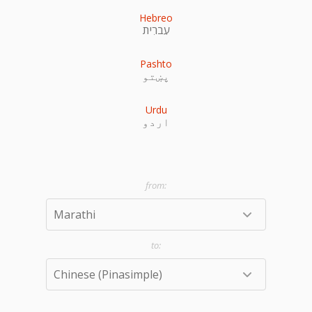
Hebreo
עִברִית
Pashto
پښتو
Urdu
اردو