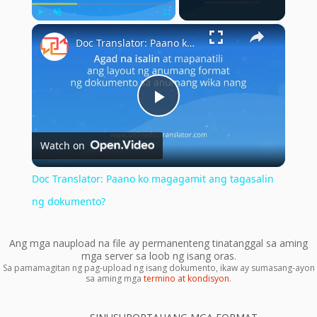
×
Play
Unmute
Fullscreen
Doc Translator: Paano ko magagamit ang tagasalin ng dokumento?
Play
Watch on
Video
Doc Translator: Paano ko magagamit ang tagasalin
ng dokumento?
Ang mga naupload na file ay permanenteng tinatanggal sa aming
mga server sa loob ng isang oras.
Sa pamamagitan ng pag-upload ng isang dokumento, ikaw ay sumasang-ayon
sa aming mga
termino at kondisyon
.